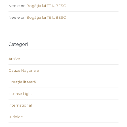
Neele
on
Bogăția lui TE IUBESC
Neele
on
Bogăția lui TE IUBESC
Categorii
Arhive
Cauze Naţionale
Creaţie literară
Intense Light
international
Juridice