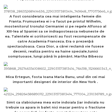
A fost considerata cea mai inteligenta femeie din
Franta.
Frumusetea ei i-a facut pe printul Wilhelm,
mostenitorul tronului Germaniei si pe regele Alfonso al
XIII-lea al Spaniei sa se indragosteasca nebuneste de
ea. Talentele ei scriitoricesti au fost recompensate de
catre Academia Franceza.
Era o prezenþã
spectaculoasa. Casa Dior, a cãrei reclamã vie fusese
decenii, realiza pentru ea haine speciale,tunici
somptuoase, lungi pânã în pãmânt.
Martha Bibescu
Mica Ertegun, fosta Ioana Maria Banu, unul din cei mai
importanti designeri de interior din New York .
Simt ca slabiciunea mea este indoiala (iar indoiala nu
trebuie sa apara in balet nici macar pentru o fractiune