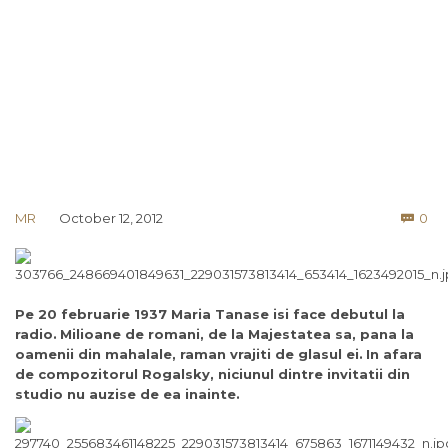
Co
MR
October 12, 2012
0

Pe 20 februarie 1937 Maria Tanase isi face debutul la
radio.
Milioane de romani, de la Majestatea sa, pana la
oamenii din mahalale, raman vrajiti de glasul ei.
In afara
de compozitorul Rogalsky, niciunul dintre invitatii din
studio nu auzise de ea inainte.