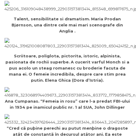
Talent, sensibilitate si dramatism.
Maria Prodan
Bjørnson, una dintre cele mai mari scenografe din
Anglia .
Scriitoare, poliglota, pictorita, istoric, alpinista,
pasionata de rochii superbe.
A cucerit varful Monch si a
pus acolo un steag romanesc cu broderie facuta de
mana ei.
O femeie incredibila, despre care stim prea
putin.
Elena Ghica (Dora d’Istria).
Ana Cumpanas.
“Femeia in rosu” care l-a predat FBI-ului
in 1934 pe inamicul public nr. 1 al SUA, John Dillinger
“Cred cã puþine perechi au putut menþine o dragoste
atât de constantã în decursul atâtor ani.
Ea este