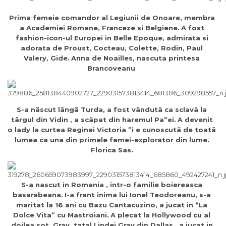
Prima femeie comandor al Legiunii de Onoare, membra
a Academiei Romane, Franceze si Belgiene.
A fost
fashion-icon-ul Europei in Belle Epoque, admirata si
adorata de Proust, Cocteau, Colette, Rodin, Paul
Valery, Gide.
Anna de Noailles, nascuta printesa
Brancoveanu
.
S-a nãscut lângã Turda, a fost vândutã ca sclavã la
târgul din Vidin , a scãpat din haremul Paºei.
A devenit
o lady la curtea Reginei Victoria ºi e cunoscutã de toatã
lumea ca una din primele femei-explorator din lume.
Florica Sas.
S-a nascut in Romania , intr-o familie boiereasca
basarabeana.
I-a frant inima lui Ionel Teodoreanu, s-a
maritat la 16 ani cu Bazu Cantacuzino, a jucat in “La
Dolce Vita” cu Mastroiani.
A plecat la Hollywood cu al
doilea sot, Gray, tatal Lindei Gray din Dallas , a jucat in