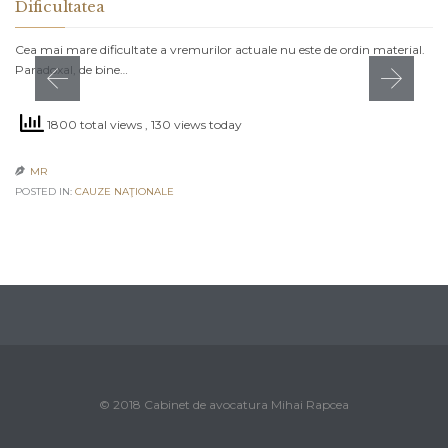
Dificultatea
Cea mai mare dificultate a vremurilor actuale nu este de ordin material.
Paradoxal, de bine…
1800 total views
, 130 views today
MR

POSTED IN:
CAUZE NAŢIONALE
© 2018 Cabinet de avocatura Mihai Rapcea