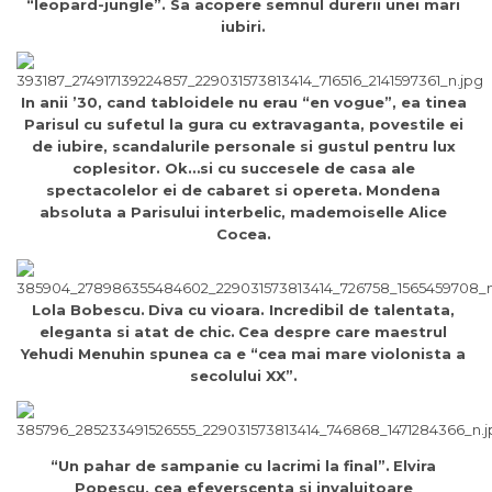
“leopard-jungle”. Sa acopere semnul durerii unei mari
iubiri.
In anii ’30, cand tabloidele nu erau “en vogue”, ea tinea
Parisul cu sufetul la gura cu extravaganta, povestile ei
de iubire, scandalurile personale si gustul pentru lux
coplesitor. Ok…si cu succesele de casa ale
spectacolelor ei de cabaret si opereta.
Mondena
absoluta a Parisului interbelic, mademoiselle Alice
Cocea.
Lola Bobescu.
Diva cu vioara. Incredibil de talentata,
eleganta si atat de chic.
Cea despre care maestrul
Yehudi Menuhin spunea ca e “cea mai mare violonista a
secolului XX”.
“Un pahar de sampanie cu lacrimi la final”.
Elvira
Popescu, cea efeverscenta si invaluitoare