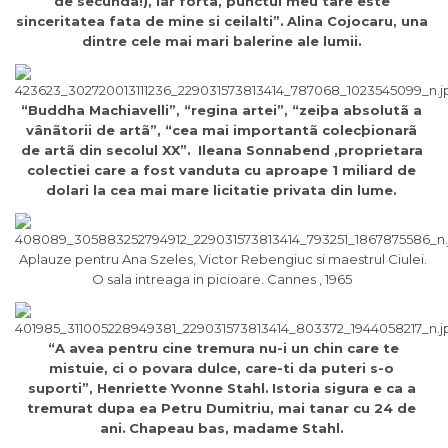
de secunda!), iar forta, punctul meu tare este
sinceritatea fata de mine si ceilalti”.
Alina Cojocaru, una
dintre cele mai mari balerine ale lumii.
“Buddha Machiavelli”, “regina artei”, “zeiþa absolutã a
vânãtorii de artã”, “cea mai importantã colecþionarã
de artã din secolul XX”.
Ileana Sonnabend ,proprietara
colectiei care a fost vanduta cu aproape 1 miliard de
dolari la cea mai mare licitatie privata din lume.
Aplauze pentru Ana Szeles, Victor Rebengiuc si maestrul Ciulei.
O sala intreaga in picioare. Cannes , 1965
“A avea pentru cine tremura nu-i un chin care te
mistuie, ci o povara dulce, care-ti da puteri s-o
suporti”, Henriette Yvonne Stahl.
Istoria sigura e ca a
tremurat dupa ea Petru Dumitriu, mai tanar cu 24 de
ani.
Chapeau bas, madame Stahl.