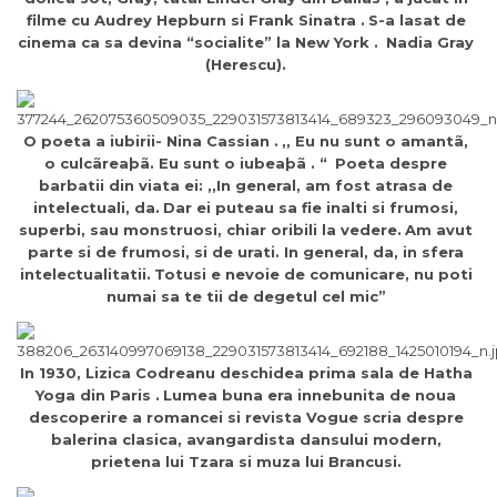
filme cu Audrey Hepburn si Frank Sinatra .
S-a lasat de
cinema ca sa devina “socialite” la New York .
Nadia Gray
(Herescu).
O poeta a iubirii- Nina Cassian .
,, Eu nu sunt o amantã,
o culcãreaþã. Eu sunt o iubeaþã . “
Poeta despre
barbatii din viata ei: ,,In general, am fost atrasa de
intelectuali, da.
Dar ei puteau sa fie inalti si frumosi,
superbi, sau monstruosi, chiar oribili la vedere.
Am avut
parte si de frumosi, si de urati. In general, da, in sfera
intelectualitatii.
Totusi e nevoie de comunicare, nu poti
numai sa te tii de degetul cel mic”
In 1930, Lizica Codreanu deschidea prima sala de Hatha
Yoga din Paris .
Lumea buna era innebunita de noua
descoperire a romancei si revista Vogue scria despre
balerina clasica, avangardista dansului modern,
prietena lui Tzara si muza lui Brancusi.