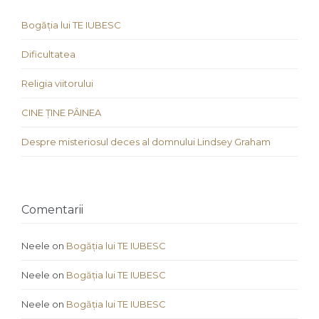
Bogăția lui TE IUBESC
Dificultatea
Religia viitorului
CINE ȚINE PÂINEA
Despre misteriosul deces al domnului Lindsey Graham
Comentarii
Neele
on
Bogăția lui TE IUBESC
Neele
on
Bogăția lui TE IUBESC
Neele
on
Bogăția lui TE IUBESC