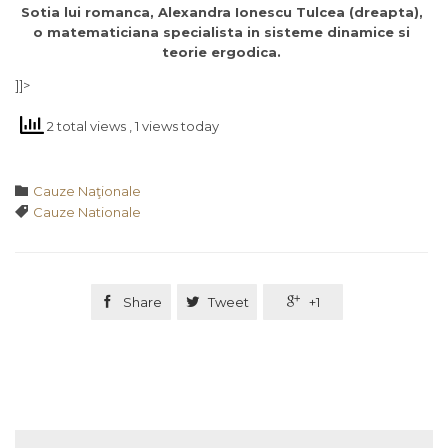
Sotia lui romanca, Alexandra Ionescu Tulcea (dreapta),
o matematiciana specialista in sisteme dinamice si
teorie ergodica.
]]>
2 total views
, 1 views today
Category

Cauze Naţionale
Tags

Cauze Nationale

Share

Tweet

+1