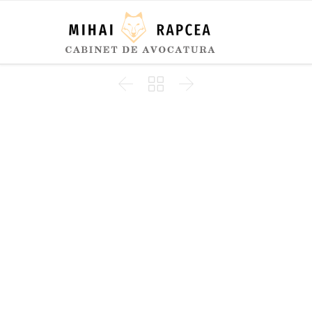


