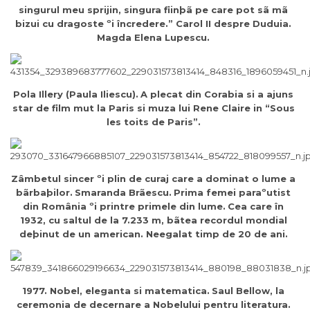
singurul meu sprijin, singura fiinþã pe care pot sã mã
bizui cu dragoste ºi încredere.” Carol II despre Duduia.
Magda Elena Lupescu.
Pola Illery (Paula Iliescu).
A plecat din Corabia si a ajuns
star de film mut la Paris si muza lui Rene Claire in “Sous
les toits de Paris”.
Zâmbetul sincer ºi plin de curaj care a dominat o lume a
bãrbaþilor.
Smaranda Brãescu.
Prima femei paraºutist
din România ºi printre primele din lume.
Cea care în
1932, cu saltul de la 7.233 m, bãtea recordul mondial
deþinut de un american. Neegalat timp de 20 de ani.
1977. Nobel, eleganta si matematica.
Saul Bellow, la
ceremonia de decernare a Nobelului pentru literatura.