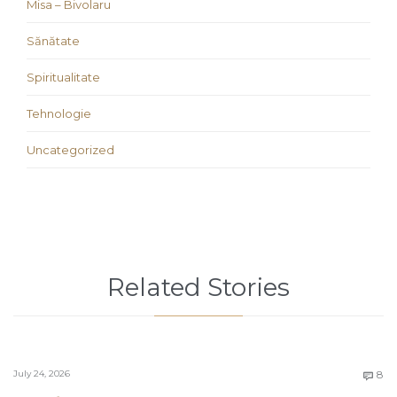
Misa – Bivolaru
Sănătate
Spiritualitate
Tehnologie
Uncategorized
Related Stories
C
July 24, 2026
8
