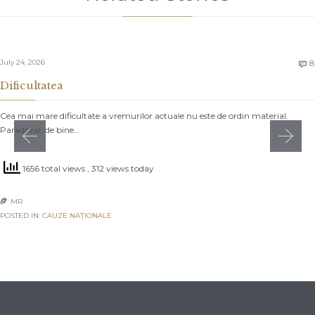
July 24, 2026
8

Dificultatea
Cea mai mare dificultate a vremurilor actuale nu este de ordin material.
Paradoxal, de bine…
1656 total views
, 312 views today
MR

POSTED IN:
CAUZE NAŢIONALE