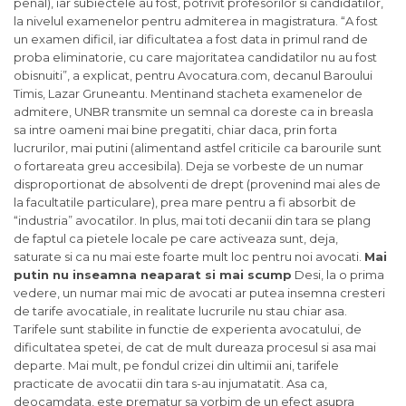
penal), iar subiectele au fost, potrivit profesorilor si candidatilor,
la nivelul examenelor pentru admiterea in magistratura. “A fost
un examen dificil, iar dificultatea a fost data in primul rand de
proba eliminatorie, cu care majoritatea candidatilor nu au fost
obisnuiti”, a explicat, pentru Avocatura.com, decanul Baroului
Timis, Lazar Gruneantu. Mentinand stacheta examenelor de
admitere, UNBR transmite un semnal ca doreste ca in breasla
sa intre oameni mai bine pregatiti, chiar daca, prin forta
lucrurilor, mai putini (alimentand astfel criticile ca barourile sunt
o fortareata greu accesibila). Deja se vorbeste de un numar
disproportionat de absolventi de drept (provenind mai ales de
la facultatile particulare), prea mare pentru a fi absorbit de
“industria” avocatilor. In plus, mai toti decanii din tara se plang
de faptul ca pietele locale pe care activeaza sunt, deja,
saturate si ca nu mai este foarte mult loc pentru noi avocati.
Mai
putin nu inseamna neaparat si mai scump
Desi, la o prima
vedere, un numar mai mic de avocati ar putea insemna cresteri
de tarife avocatiale, in realitate lucrurile nu stau chiar asa.
Tarifele sunt stabilite in functie de experienta avocatului, de
dificultatea spetei, de cat de mult dureaza procesul si asa mai
departe. Mai mult, pe fondul crizei din ultimii ani, tarifele
practicate de avocatii din tara s-au injumatatit. Asa ca,
deocamdata, este prematur sa vorbim de un efect asupra