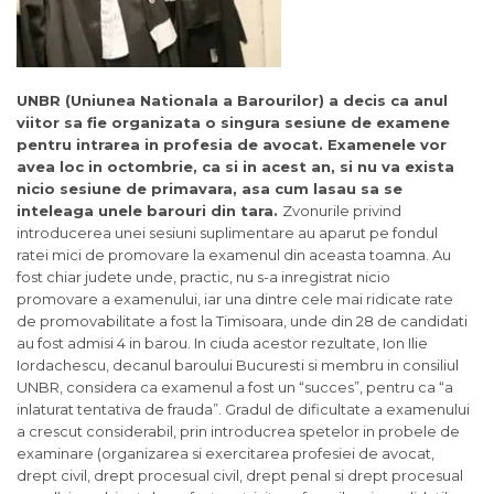
UNBR (Uniunea Nationala a Barourilor) a decis ca anul
viitor sa fie organizata o singura sesiune de examene
pentru intrarea in profesia de avocat. Examenele vor
avea loc in octombrie, ca si in acest an, si nu va exista
nicio sesiune de primavara, asa cum lasau sa se
inteleaga unele barouri din tara.
Zvonurile privind
introducerea unei sesiuni suplimentare au aparut pe fondul
ratei mici de promovare la examenul din aceasta toamna. Au
fost chiar judete unde, practic, nu s-a inregistrat nicio
promovare a examenului, iar una dintre cele mai ridicate rate
de promovabilitate a fost la Timisoara, unde din 28 de candidati
au fost admisi 4 in barou. In ciuda acestor rezultate, Ion Ilie
Iordachescu, decanul baroului Bucuresti si membru in consiliul
UNBR, considera ca examenul a fost un “succes”, pentru ca “a
inlaturat tentativa de frauda”. Gradul de dificultate a examenului
a crescut considerabil, prin introducrea spetelor in probele de
examinare (organizarea si exercitarea profesiei de avocat,
drept civil, drept procesual civil, drept penal si drept procesual