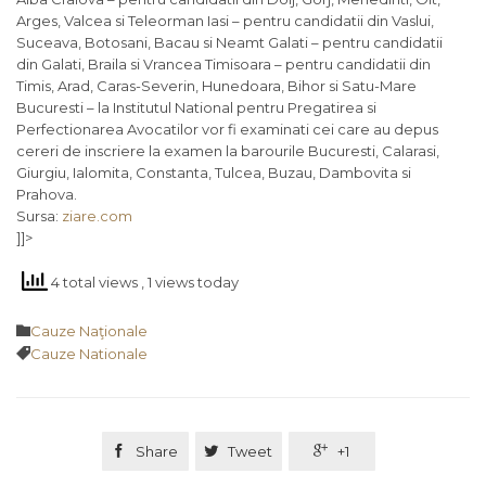
Arges, Valcea si Teleorman Iasi – pentru candidatii din Vaslui,
Suceava, Botosani, Bacau si Neamt Galati – pentru candidatii
din Galati, Braila si Vrancea Timisoara – pentru candidatii din
Timis, Arad, Caras-Severin, Hunedoara, Bihor si Satu-Mare
Bucuresti – la Institutul National pentru Pregatirea si
Perfectionarea Avocatilor vor fi examinati cei care au depus
cereri de inscriere la examen la barourile Bucuresti, Calarasi,
Giurgiu, Ialomita, Constanta, Tulcea, Buzau, Dambovita si
Prahova.
Sursa:
ziare.com
]]>
4 total views
, 1 views today
Category

Cauze Naţionale
Tags

Cauze Nationale

Share

Tweet

+1