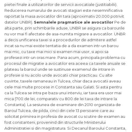
pietei finale a utilizatorilor de servicii avocatiale (justitiabilii).
Reducerea numarului de avocati stagiari este nesemnificativa
raportat la masa avocatilor din tara (aproximativ 20.000 potrivit
datelor UNBR).
Semnalele pragmatice ale avocatilor
Pe de
alta parte, prin schimbarile aduse, UNBR se asigura ca barourile
nu vor mai fi afectate de asa-numita migrare a avocatilor. UNBR
a decis unificarea taxei si a procedurilor de admitere astfel
incat sa nu mai existe tentatia de a da examen intr-un barou
mai mic, cu taxe mai mici si examen mai usor, si apoi sa
profesezi intr-un oras mare. Pana acum, principala problema cu
procesul de migratie a avocatilor era aceea ca taxele anuale se
plateau la baroul unde se sustinuse examenul de intrare in
profesie si nu acolo unde avocatii chiar practicau. Cu alte
cuvinte, taxele ramaneau in Tulcea, chiar daca avocatii aveau
cele mai multe procese in Constanta sau Galati. Si asta pentru
ca la Tulcea se intra pe baza unui interviu, iar taxa era usor mai
mica (700 de lei, comparativ cu 800 de lei taxa de intrare la
Constanta). La sesiunea de examinare din 2010 organizata de
Baroul Tulcea, de pilda, cinci din cele 13 persoane care au
solicitat primirea in profesia de avocat cu scutire de examen au
fost constanteni, provenind din structurile Ministerului
Administratiei si din magistratura. Si Decanul Baroului Constanta,