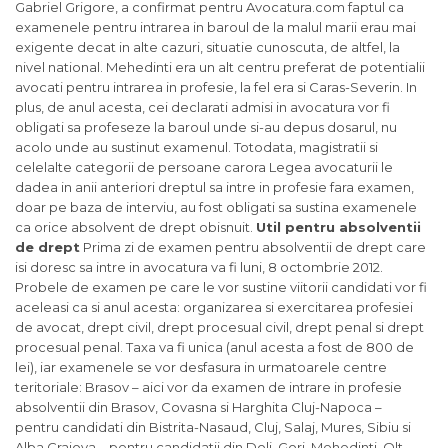
Gabriel Grigore, a confirmat pentru Avocatura.com faptul ca
examenele pentru intrarea in baroul de la malul marii erau mai
exigente decat in alte cazuri, situatie cunoscuta, de altfel, la
nivel national. Mehedinti era un alt centru preferat de potentialii
avocati pentru intrarea in profesie, la fel era si Caras-Severin. In
plus, de anul acesta, cei declarati admisi in avocatura vor fi
obligati sa profeseze la baroul unde si-au depus dosarul, nu
acolo unde au sustinut examenul. Totodata, magistratii si
celelalte categorii de persoane carora Legea avocaturii le
dadea in anii anteriori dreptul sa intre in profesie fara examen,
doar pe baza de interviu, au fost obligati sa sustina examenele
ca orice absolvent de drept obisnuit.
Util pentru absolventii
de drept
Prima zi de examen pentru absolventii de drept care
isi doresc sa intre in avocatura va fi luni, 8 octombrie 2012.
Probele de examen pe care le vor sustine viitorii candidati vor fi
aceleasi ca si anul acesta: organizarea si exercitarea profesiei
de avocat, drept civil, drept procesual civil, drept penal si drept
procesual penal. Taxa va fi unica (anul acesta a fost de 800 de
lei), iar examenele se vor desfasura in urmatoarele centre
teritoriale: Brasov – aici vor da examen de intrare in profesie
absolventii din Brasov, Covasna si Harghita Cluj-Napoca –
pentru candidati din Bistrita-Nasaud, Cluj, Salaj, Mures, Sibiu si
Alba Craiova – pentru candidatii din Dolj, Gorj, Mehedinti, Olt,