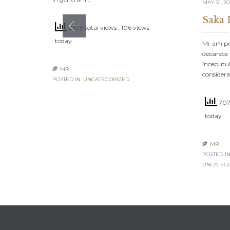
MAY 31, 2
Saka 
2396 total views
, 106 views
today
Mi-am pro
deoarece 
începutul
MR

consider
POSTED IN:
UNCATEGORIZED
7071
today
MR

POSTED IN
UNCATEG