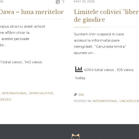
Comments
026
7
MAY 25, 2026

Dawa – luna meritelor
Limitele coliviei ”liber
de gândire
pus să scriu acest articol
ne aflăm chiar la
Suntem într-o epocă în care
 acestei perioade
accesul la informație pare
ate…
neîngrădit. ”Cerul este limita”
spunea un…
 total views
, 140 views
4094 total views
, 105 views
today
:
INTERNATIONAL
,
SPIRITUALITATE
,
MR

ORIZED
POSTED IN:
INTERNATIONAL
,
UNCATEGOR