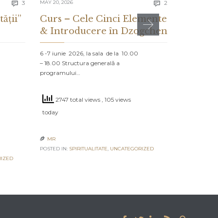
Comments
Comments
3
MAY 20, 2026
2
MAY 13, 2026


tății”
Curs – Cele Cinci Elemente
CE ES
& Introducere în Dzogchen
ȘI CE 
DESPR
6 -7 iunie 2026, la sala de la 10.00
– 18.00 Structura generală a
PROLOG: MA
programului…
NORD Un vap
navighează că
2747 total views
, 105 views
2552 to
today
today
MR

POSTED IN:
SPIRITUALITATE
,
UNCATEGORIZED
MR

IZED
POSTED IN:
UN