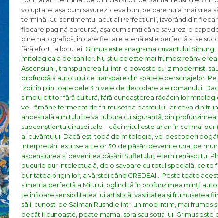
Tocmai am terminat de citit GRIMUS, de Salman Rushdie. Am cit
voluptate, așa cum savurezi ceva bun, pe care nu ai mai vrea sã
terminã. Cu sentimentul acut al Perfecțiunii, izvorând din fiecar
fiecare paginã parcursã, așa cum simți când savurezi o capod
cinematograficã, în care fiecare scenã este perfectã și se suc
fãrã efort, la locul ei.
Grimus este anagrama cuvantului Simurg,
mitologicã a persanilor. Nu știu ce este mai frumos: reânvierea 
Ascensiunii, transpunerea lui într-o poveste cu iz modernist, sau
profundã a autorului ce transpare din spatele personajelor.
Pe
izbit în plin toate cele 3 nivele de decodare ale romanului. Dac
simplu cititor fãrã culturã, fãrã cunoașterea rãdãcinilor mitologi
vei rãmâne fermecat de frumusețea basmului, iar ceva din fr
ancestralã a mitului te va tulbura cu siguranțã, din profunzimea
subconștientului rasei tale – cãci mitul este arian în cel mai pur (ș
al cuvântului.
Dacã ești tobã de mitologie, vei descoperi bogãț
interpretãrii extinse a celor 30 de pãsãri devenite una, pe munt
ascensiunea și devenirea pãsãrii Sufletului, etern renãscutul P
bucurie pur intelectualã, de o savoare cu totul specialã, ce te fa
puritatea originilor, a vârstei când CREDEAI…
Peste toate aces
simetria perfectã a Mitului, oglinditã în profunzimea minții autor
te înfioare sensibilitatea lui artisticã, vastitatea și frumusețea fiin
sã îl cunoști pe Salman Rushdie într-un mod intim, mai frumos ș
decât îl cunoaște, poate mama, sora sau soția lui. Grimus este 