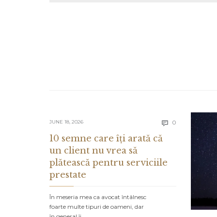
Comments
JUNE 18, 2026
0

10 semne care îți arată că
un client nu vrea să
plătească pentru serviciile
prestate
În meseria mea ca avocat întâlnesc
foarte multe tipuri de oameni, dar
în general îi…