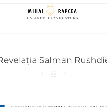
Skip
to
content
Revelația Salman Rushdi


