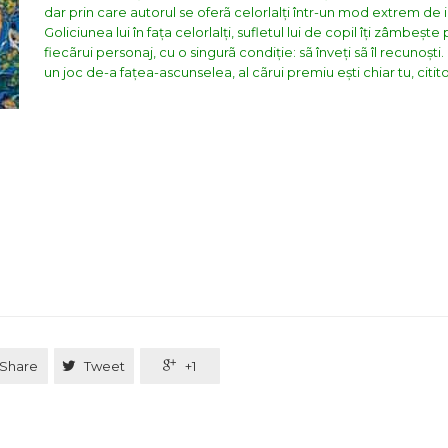
dar prin care autorul se oferã celorlalți într-un mod extrem de i
Goliciunea lui în fața celorlalți, sufletul lui de copil îți zâmbește 
fiecãrui personaj, cu o singurã condiție: sã înveți sã îl recunoști
un joc de-a fațea-ascunselea, al cãrui premiu ești chiar tu, citito
Share

Tweet

+1