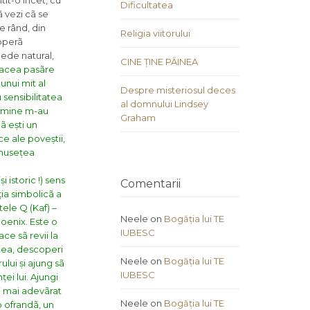
it-o încet, cu
Dificultatea
 vezi cã se
e rând, din
Religia viitorului
operã
cede natural,
CINE ȚINE PÂINEA
 acea pasãre
unui mit al
Despre misteriosul deces
 sensibilitatea
al domnului Lindsey
 mine m-au
Graham
ã ești un
ce ale poveștii,
umusețea
i istoric !) sens
Comentarii
ia simbolicã a
ele Q (Kaf) –
Neele
on
Bogăția lui TE
hoenix. Este o
IUBESC
ce sã revii la
tea, descoperi
Neele
on
Bogăția lui TE
ului și ajung sã
IUBESC
ței lui. Ajungi
i mai adevãrat
Neele
on
Bogăția lui TE
o ofrandã, un