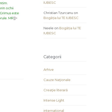
IUBESC
ntim.
prin ochii
Christian Tzurcanu
on
. Grimus este
Bogăția lui TE IUBESC
rule.
MR
]]>
Neele
on
Bogăția lui TE
IUBESC
Categorii
Arhive
Cauze Naţionale
Creaţie literară
Intense Light
international