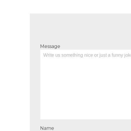
Message
Name