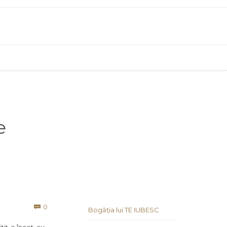
e
Comments
0

Bogăția lui TE IUBESC