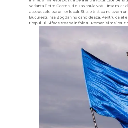
In fine, si mai este pozitia de a anula votul. Este pentr
varianta Petre Costea, si eu as anula votul. Insa m-as d
autobuzele baronilor locali. Stiu, e trist ca nu avem u
Bucuresti. Insa Bogdan nu candideaza. Pentru ca el e t
timpul lui. Si face treaba in folosul Romaniei mai mul