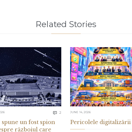
Related Stories
Comments
026
2
JUNE 14, 2026

 spune un fost spion
Pericolele digitalizării
espre războiul care