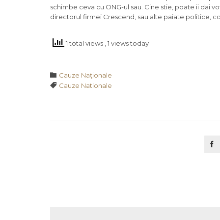
schimbe ceva cu ONG-ul sau. Cine stie, poate ii dai votu
directorul firmei Crescend, sau alte paiate politice,
1 total views
, 1 views today
Category

Cauze Naţionale
Tags

Cauze Nationale
