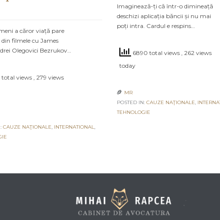
Imaginează-ți că într-o dimineață
deschizi aplicația băncii și nu mai
poți intra. Cardul e respins…
meni a căror viață pare
 din filmele cu James
drei Olegovici Bezrukov…
6890 total views
, 262 views
today
 total views
, 279 views
MR

POSTED IN:
CAUZE NAŢIONALE
,
INTERNA
TEHNOLOGIE
:
CAUZE NAŢIONALE
,
INTERNATIONAL
,
GIE