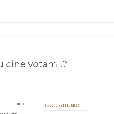
u cine votam !?
Comments
0

Bogăția lui TE IUBESC