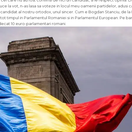
u cei care nu au fost convinsi de nici un candidat, si le respect opinia. D
uce la vot, n-as lasa sa voteze in locul meu oamenii partidelor, adusi ca
n candidat al nostru ortodox, unul sincer. Cum e Bogdan Stanciu, de la 
ot timpul in Parlamentul Romaniei si in Parlamentul European. Pe banii
t decat 10 euro-parlamentari romani.