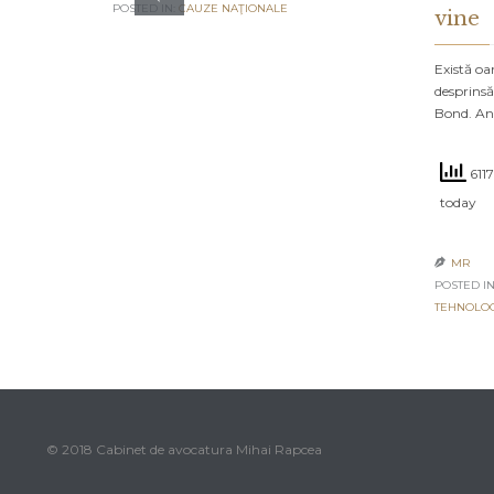
POSTED IN:
CAUZE NAŢIONALE
vine
Există oa
desprinsă
Bond. An
6117
today
MR

POSTED IN
TEHNOLO
© 2018 Cabinet de avocatura Mihai Rapcea