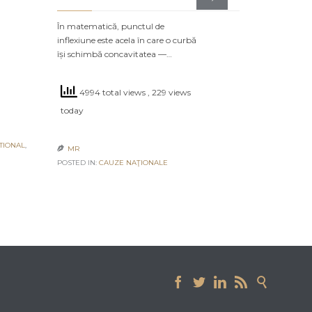
POSTED IN:
CA
În matematică, punctul de
inflexiune este acela în care o curbă
își schimbă concavitatea —…
4994 total views
, 229 views
today
TIONAL
,
MR

POSTED IN:
CAUZE NAŢIONALE




