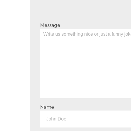
Message
Name