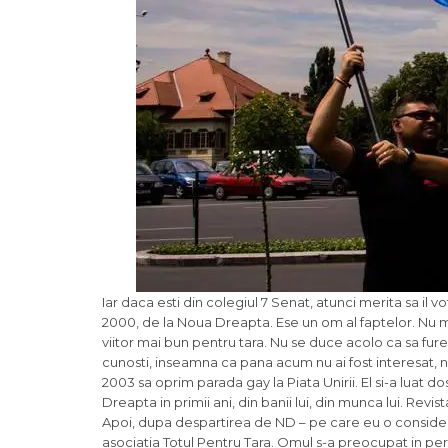
Iar daca esti din colegiul 7 Senat, atunci merita sa il
2000, de la Noua Dreapta. Ese un om al faptelor. Nu mint
viitor mai bun pentru tara. Nu se duce acolo ca sa fure.
cunosti, inseamna ca pana acum nu ai fost interesat, n
2003 sa oprim parada gay la Piata Unirii. El si-a luat 
Dreapta in primii ani, din banii lui, din munca lui. Revi
Apoi, dupa despartirea de ND – pe care eu o consider 
asociatia Totul Pentru Tara. Omul s-a preocupat in pe