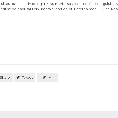
l tau, daca esti in colegiul 7. Nu merita sa votezi copilul colegului lui 
 conduse de papusarii din umbra ai partidelor. Parerea mea… Mihai Ra
Share

Tweet

+1