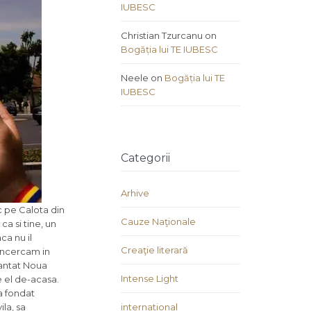
IUBESC
Christian Tzurcanu
on
Bogăția lui TE IUBESC
Neele
on
Bogăția lui TE
IUBESC
Categorii
Arhive
c pe Calota din
Cauze Naţionale
ca si tine, un
ca nu il
Creaţie literară
 incercam in
nantat Noua
Intense Light
de el de-acasa.
a fondat
la, sa
international