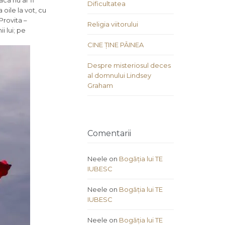
aca nu ar fi
Dificultatea
 oile la vot, cu
Provita –
Religia viitorului
 lui; pe
CINE ȚINE PÂINEA
Despre misteriosul deces
al domnului Lindsey
Graham
Comentarii
Neele
on
Bogăția lui TE
IUBESC
Neele
on
Bogăția lui TE
IUBESC
Neele
on
Bogăția lui TE