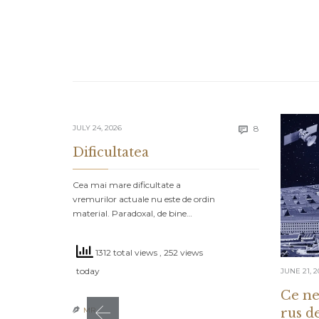
Comments
JULY 24, 2026
8

Dificultatea
Cea mai mare dificultate a
vremurilor actuale nu este de ordin
material. Paradoxal, de bine…
1312 total views
, 252 views
today
JUNE 21, 2
Ce ne
rus d
MR
