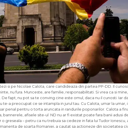
 votezi si pe Nicolae Calota, care candideaza din partea PP-DD. Il cunos
e, nu fura. Munceste, are familie, responsabilitati. Si vrea ca si mine, 
 De fapt, nu pot sa te conving cine este omul, daca nu il cunosti. Iar da
u te-a preocupat ce se intampla in jurul tau. Cu Calota, umar la umar,
dosar penal pentru o torta aruncata in randurile poponarilor. Calota a fi
sta, bannerele, afisele site-ul ND nu ar fi existat poate fara banii adusi 
o greseala – petru ca nu trebuia sa cedeze in fata lui Tudor Ionescu, 
rmanenta de soarta Romaniei, a cautat sa actioneze din societatea civi