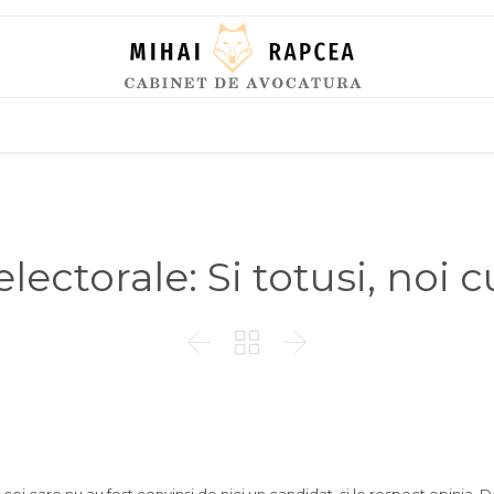
Skip
to
content
ectorale: Si totusi, noi c


