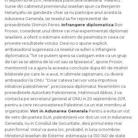
in septembrie 2011, relateaza publicatia israeliana “Haaretz”.
Surse din cabinetul premierului israelian spun ca Benjamin
Netanyahu se gandeste chiar sa nu participe anul acesta la
Adunarea Generala, iar Israelul sa fie reprezentat de
presedintele Shimon Peres.
Infrangere diplomatica
Ron
Prosor, considerat unul dintre cei mai experimentati diplomati
israelieni, a oferit o estimare extrem de pesimista in ceea ce
priveste rezultatele votului. Desi nu o spune explicit,
ambasadorul sugereaza ca Israelul va suferi o infrangere
diplomatica.”Tot ce putem spera sa castigam este ca un grup
de tari sa se abtina de la vot sau sa lipseasca”, spune Prosor,
mentionnd ca a ajuns la aceasta concluzie dupa 60 de intalniri
bilaterale pe care le-a avut, in ultimele saptamani, cu diversi
ambasadori la ONU. “Doar cateva tari vor vota impotriva
initiativei palestiniene”, precizeaza diplomatul. Reamintim ca
presedintele Autoritatii Palestiniene, Mahmoud Abbas, il va
contacta pe secretarul general al ONU in 20 septembrie 2011,
pentru a cere recunoasterea Palestinei ca un stat membru al
organizatiei.
Vot in Adunarea Generala
Pentru a evita un vot
de veto din partea SUA, palestinienii vor dori un vot in Adunarea
Generala, nu in Consiliul de Securitate, desi primul este mai
putin formal. Votul va avea loc, probabil, in luna octombrie.
Ministerul israelian de Externe estimeaza ca 130-140 de state