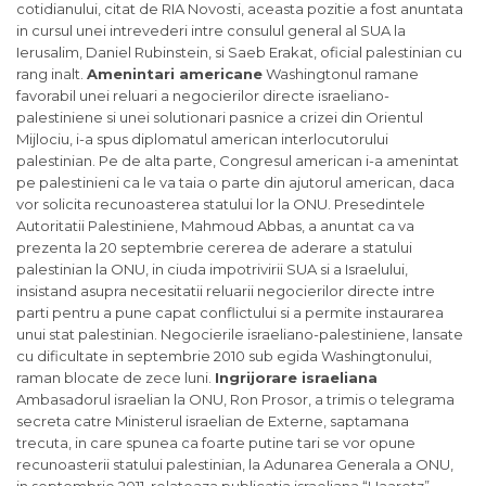
cotidianului, citat de RIA Novosti, aceasta pozitie a fost anuntata
in cursul unei intrevederi intre consulul general al SUA la
Ierusalim, Daniel Rubinstein, si Saeb Erakat, oficial palestinian cu
rang inalt.
Amenintari americane
Washingtonul ramane
favorabil unei reluari a negocierilor directe israeliano-
palestiniene si unei solutionari pasnice a crizei din Orientul
Mijlociu, i-a spus diplomatul american interlocutorului
palestinian. Pe de alta parte, Congresul american i-a amenintat
pe palestinieni ca le va taia o parte din ajutorul american, daca
vor solicita recunoasterea statului lor la ONU. Presedintele
Autoritatii Palestiniene, Mahmoud Abbas, a anuntat ca va
prezenta la 20 septembrie cererea de aderare a statului
palestinian la ONU, in ciuda impotrivirii SUA si a Israelului,
insistand asupra necesitatii reluarii negocierilor directe intre
parti pentru a pune capat conflictului si a permite instaurarea
unui stat palestinian. Negocierile israeliano-palestiniene, lansate
cu dificultate in septembrie 2010 sub egida Washingtonului,
raman blocate de zece luni.
Ingrijorare israeliana
Ambasadorul israelian la ONU, Ron Prosor, a trimis o telegrama
secreta catre Ministerul israelian de Externe, saptamana
trecuta, in care spunea ca foarte putine tari se vor opune
recunoasterii statului palestinian, la Adunarea Generala a ONU,