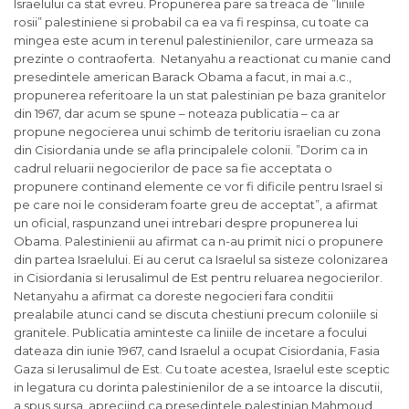
Israelului ca stat evreu. Propunerea pare sa treaca de ”liniile
rosii” palestiniene si probabil ca ea va fi respinsa, cu toate ca
mingea este acum in terenul palestinienilor, care urmeaza sa
prezinte o contraoferta. Netanyahu a reactionat cu manie cand
presedintele american Barack Obama a facut, in mai a.c.,
propunerea referitoare la un stat palestinian pe baza granitelor
din 1967, dar acum se spune – noteaza publicatia – ca ar
propune negocierea unui schimb de teritoriu israelian cu zona
din Cisiordania unde se afla principalele colonii. ”Dorim ca in
cadrul reluarii negocierilor de pace sa fie acceptata o
propunere continand elemente ce vor fi dificile pentru Israel si
pe care noi le consideram foarte greu de acceptat”, a afirmat
un oficial, raspunzand unei intrebari despre propunerea lui
Obama. Palestinienii au afirmat ca n-au primit nici o propunere
din partea Israelului. Ei au cerut ca Israelul sa sisteze colonizarea
in Cisiordania si Ierusalimul de Est pentru reluarea negocierilor.
Netanyahu a afirmat ca doreste negocieri fara conditii
prealabile atunci cand se discuta chestiuni precum coloniile si
granitele. Publicatia aminteste ca liniile de incetare a focului
dateaza din iunie 1967, cand Israelul a ocupat Cisiordania, Fasia
Gaza si Ierusalimul de Est. Cu toate acestea, Israelul este sceptic
in legatura cu dorinta palestinienilor de a se intoarce la discutii,
a spus sursa, apreciind ca presedintele palestinian Mahmoud