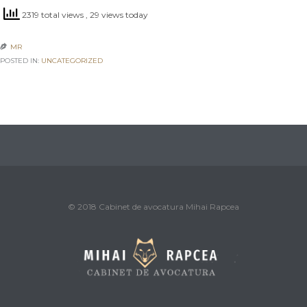
2319 total views
, 29 views today
MR

POSTED IN:
UNCATEGORIZED
© 2018 Cabinet de avocatura Mihai Rapcea