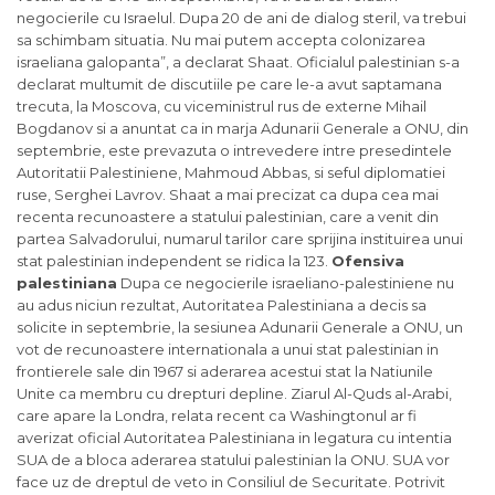
negocierile cu Israelul. Dupa 20 de ani de dialog steril, va trebui
sa schimbam situatia. Nu mai putem accepta colonizarea
israeliana galopanta”, a declarat Shaat. Oficialul palestinian s-a
declarat multumit de discutiile pe care le-a avut saptamana
trecuta, la Moscova, cu viceministrul rus de externe Mihail
Bogdanov si a anuntat ca in marja Adunarii Generale a ONU, din
septembrie, este prevazuta o intrevedere intre presedintele
Autoritatii Palestiniene, Mahmoud Abbas, si seful diplomatiei
ruse, Serghei Lavrov. Shaat a mai precizat ca dupa cea mai
recenta recunoastere a statului palestinian, care a venit din
partea Salvadorului, numarul tarilor care sprijina instituirea unui
stat palestinian independent se ridica la 123.
Ofensiva
palestiniana
Dupa ce negocierile israeliano-palestiniene nu
au adus niciun rezultat, Autoritatea Palestiniana a decis sa
solicite in septembrie, la sesiunea Adunarii Generale a ONU, un
vot de recunoastere internationala a unui stat palestinian in
frontierele sale din 1967 si aderarea acestui stat la Natiunile
Unite ca membru cu drepturi depline. Ziarul Al-Quds al-Arabi,
care apare la Londra, relata recent ca Washingtonul ar fi
averizat oficial Autoritatea Palestiniana in legatura cu intentia
SUA de a bloca aderarea statului palestinian la ONU. SUA vor
face uz de dreptul de veto in Consiliul de Securitate. Potrivit