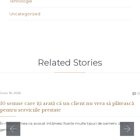
Tehnologie
Uncategorized
Related Stories
June 18, 2026
0

10 semne care îți arată că un client nu vrea să plătească
pentru serviciile prestate
În meseria mea ca avocat întâlnesc foarte multe tipuri de oameni, dar în
general îi…