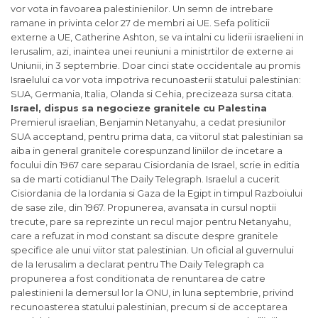
vor vota in favoarea palestinienilor. Un semn de intrebare
ramane in privinta celor 27 de membri ai UE. Sefa politicii
externe a UE, Catherine Ashton, se va intalni cu liderii israelieni in
Ierusalim, azi, inaintea unei reuniuni a ministrtilor de externe ai
Uniunii, in 3 septembrie. Doar cinci state occidentale au promis
Israelului ca vor vota impotriva recunoasterii statului palestinian:
SUA, Germania, Italia, Olanda si Cehia, precizeaza sursa citata.
Israel, dispus sa negocieze granitele cu Palestina
Premierul israelian, Benjamin Netanyahu, a cedat presiunilor
SUA acceptand, pentru prima data, ca viitorul stat palestinian sa
aiba in general granitele corespunzand liniilor de incetare a
focului din 1967 care separau Cisiordania de Israel, scrie in editia
sa de marti cotidianul The Daily Telegraph. Israelul a cucerit
Cisiordania de la Iordania si Gaza de la Egipt in timpul Razboiului
de sase zile, din 1967. Propunerea, avansata in cursul noptii
trecute, pare sa reprezinte un recul major pentru Netanyahu,
care a refuzat in mod constant sa discute despre granitele
specifice ale unui viitor stat palestinian. Un oficial al guvernului
de la Ierusalim a declarat pentru The Daily Telegraph ca
propunerea a fost conditionata de renuntarea de catre
palestinieni la demersul lor la ONU, in luna septembrie, privind
recunoasterea statului palestinian, precum si de acceptarea