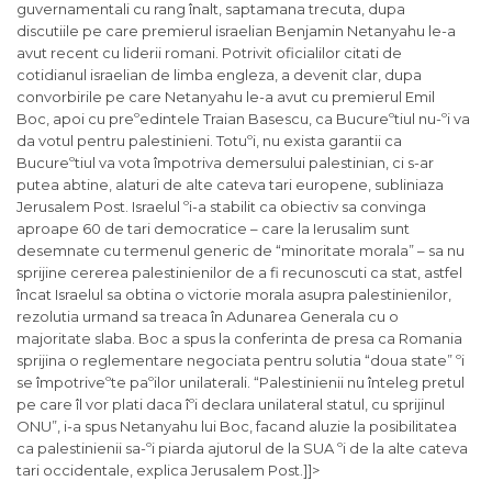
guvernamentali cu rang înalt, saptamana trecuta, dupa
discutiile pe care premierul israelian Benjamin Netanyahu le-a
avut recent cu liderii romani. Potrivit oficialilor citati de
cotidianul israelian de limba engleza, a devenit clar, dupa
convorbirile pe care Netanyahu le-a avut cu premierul Emil
Boc, apoi cu preºedintele Traian Basescu, ca Bucureºtiul nu-ºi va
da votul pentru palestinieni. Totuºi, nu exista garantii ca
Bucureºtiul va vota împotriva demersului palestinian, ci s-ar
putea abtine, alaturi de alte cateva tari europene, subliniaza
Jerusalem Post. Israelul ºi-a stabilit ca obiectiv sa convinga
aproape 60 de tari democratice – care la Ierusalim sunt
desemnate cu termenul generic de “minoritate morala” – sa nu
sprijine cererea palestinienilor de a fi recunoscuti ca stat, astfel
încat Israelul sa obtina o victorie morala asupra palestinienilor,
rezolutia urmand sa treaca în Adunarea Generala cu o
majoritate slaba. Boc a spus la conferinta de presa ca Romania
sprijina o reglementare negociata pentru solutia “doua state” ºi
se împotriveºte paºilor unilaterali. “Palestinienii nu înteleg pretul
pe care îl vor plati daca îºi declara unilateral statul, cu sprijinul
ONU”, i-a spus Netanyahu lui Boc, facand aluzie la posibilitatea
ca palestinienii sa-ºi piarda ajutorul de la SUA ºi de la alte cateva
tari occidentale, explica Jerusalem Post.]]>