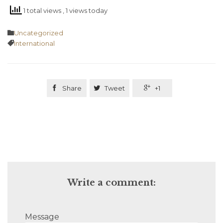
1 total views
, 1 views today
Category

Uncategorized
Tags

International

Share

Tweet

+1
Write a comment:
Message