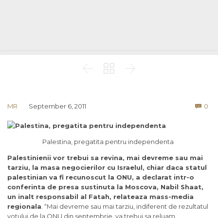



Co
MR
September 6, 2011
0

Palestina, pregatita pentru independenta
Palestinienii vor trebui sa revina, mai devreme sau mai
tarziu, la masa negocierilor cu Israelul, chiar daca statul
palestinian va fi recunoscut la ONU, a declarat intr-o
conferinta de presa sustinuta la Moscova, Nabil Shaat,
un inalt responsabil al Fatah, relateaza mass-media
regionala
. “Mai devreme sau mai tarziu, indiferent de rezultatul
votului de la ONU din septembrie, va trebui sa reluam