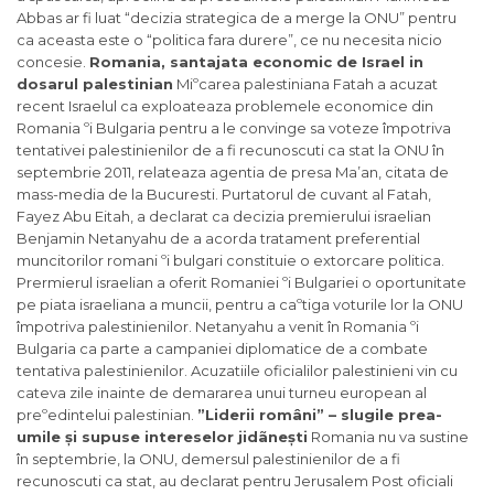
Abbas ar fi luat “decizia strategica de a merge la ONU” pentru
ca aceasta este o “politica fara durere”, ce nu necesita nicio
concesie.
Romania, santajata economic de Israel in
dosarul palestinian
Miºcarea palestiniana Fatah a acuzat
recent Israelul ca exploateaza problemele economice din
Romania ºi Bulgaria pentru a le convinge sa voteze împotriva
tentativei palestinienilor de a fi recunoscuti ca stat la ONU în
septembrie 2011, relateaza agentia de presa Ma’an, citata de
mass-media de la Bucuresti. Purtatorul de cuvant al Fatah,
Fayez Abu Eitah, a declarat ca decizia premierului israelian
Benjamin Netanyahu de a acorda tratament preferential
muncitorilor romani ºi bulgari constituie o extorcare politica.
Prermierul israelian a oferit Romaniei ºi Bulgariei o oportunitate
pe piata israeliana a muncii, pentru a caºtiga voturile lor la ONU
împotriva palestinienilor. Netanyahu a venit în Romania ºi
Bulgaria ca parte a campaniei diplomatice de a combate
tentativa palestinienilor. Acuzatiile oficialilor palestinieni vin cu
cateva zile inainte de demararea unui turneu european al
preºedintelui palestinian.
”Liderii români” – slugile prea-
umile și supuse intereselor jidãnești
Romania nu va sustine
în septembrie, la ONU, demersul palestinienilor de a fi
recunoscuti ca stat, au declarat pentru Jerusalem Post oficiali