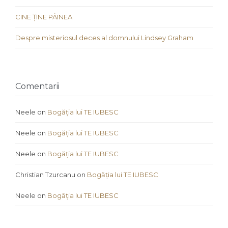
CINE ȚINE PÂINEA
Despre misteriosul deces al domnului Lindsey Graham
Comentarii
Neele
on
Bogăția lui TE IUBESC
Neele
on
Bogăția lui TE IUBESC
Neele
on
Bogăția lui TE IUBESC
Christian Tzurcanu
on
Bogăția lui TE IUBESC
Neele
on
Bogăția lui TE IUBESC