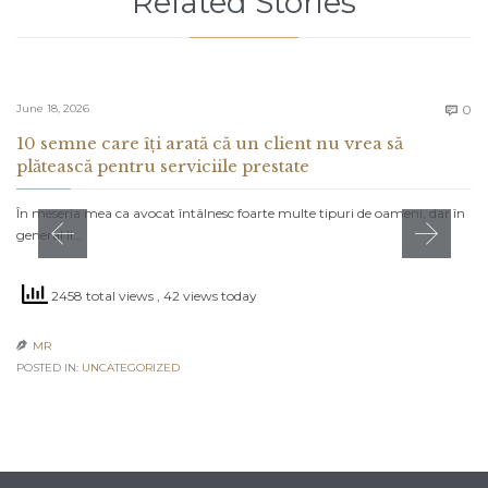
Related Stories
C
June 18, 2026
0

10 semne care îți arată că un client nu vrea să
plătească pentru serviciile prestate
În meseria mea ca avocat întâlnesc foarte multe tipuri de oameni, dar în
general îi…
2458 total views
, 42 views today
MR

POSTED IN:
UNCATEGORIZED