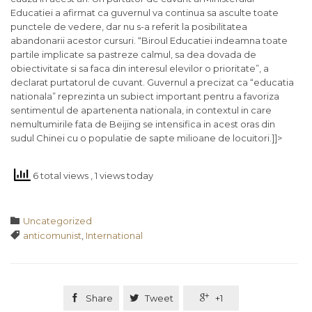
Educatiei a afirmat ca guvernul va continua sa asculte toate
punctele de vedere, dar nu s-a referit la posibilitatea
abandonarii acestor cursuri. “Biroul Educatiei indeamna toate
partile implicate sa pastreze calmul, sa dea dovada de
obiectivitate si sa faca din interesul elevilor o prioritate”, a
declarat purtatorul de cuvant. Guvernul a precizat ca “educatia
nationala” reprezinta un subiect important pentru a favoriza
sentimentul de apartenenta nationala, in contextul in care
nemultumirile fata de Beijing se intensifica in acest oras din
sudul Chinei cu o populatie de sapte milioane de locuitori.]]>
6 total views
, 1 views today
Category

Uncategorized
Tags

anticomunist
,
International

Share

Tweet

+1