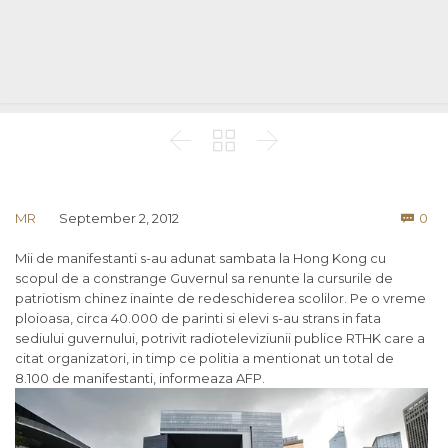



Co
MR
September 2, 2012
0

Mii de manifestanti s-au adunat sambata la Hong Kong cu
scopul de a constrange Guvernul sa renunte la cursurile de
patriotism chinez inainte de redeschiderea scolilor. Pe o vreme
ploioasa, circa 40.000 de parinti si elevi s-au strans in fata
sediului guvernului, potrivit radioteleviziunii publice RTHK care a
citat organizatori, in timp ce politia a mentionat un total de
8.100 de manifestanti, informeaza AFP.