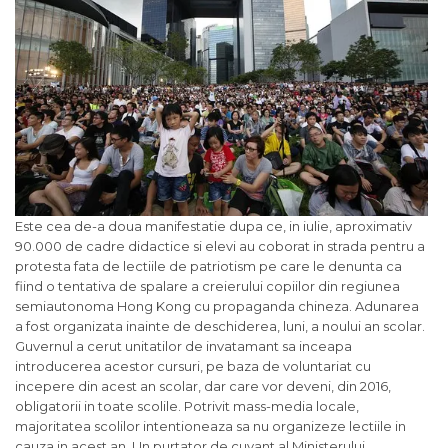
Este cea de-a doua manifestatie dupa ce, in iulie, aproximativ
90.000 de cadre didactice si elevi au coborat in strada pentru a
protesta fata de lectiile de patriotism pe care le denunta ca
fiind o tentativa de spalare a creierului copiilor din regiunea
semiautonoma Hong Kong cu propaganda chineza. Adunarea
a fost organizata inainte de deschiderea, luni, a noului an scolar.
Guvernul a cerut unitatilor de invatamant sa inceapa
introducerea acestor cursuri, pe baza de voluntariat cu
incepere din acest an scolar, dar care vor deveni, din 2016,
obligatorii in toate scolile. Potrivit mass-media locale,
majoritatea scolilor intentioneaza sa nu organizeze lectiile in
cauza in acest an. Un purtator de cuvant al Ministerului