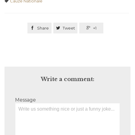
Tags

Cauze Nationale

Share

Tweet

+1
Write a comment:
Message