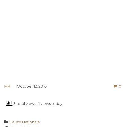
Co
MR
October 12, 2016
0

3 total views
, 1 views today
Category

Cauze Naţionale