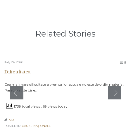
Related Stories
C
July 24, 2026
8

Dificultatea
Cea mai mare dificultate a vremurilor actuale nu este de ordin material.
Paradoxal, de bine…
1739 total views
, 69 views today
MR

POSTED IN:
CAUZE NAŢIONALE