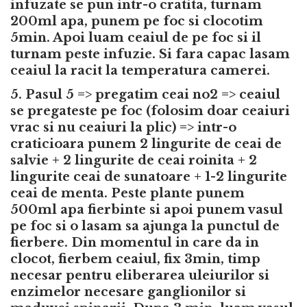
infuzate se pun intr-o cratita, turnam
200ml apa, punem pe foc si clocotim
5min. Apoi luam ceaiul de pe foc si il
turnam peste infuzie. Si fara capac lasam
ceaiul la racit la temperatura camerei.
5. Pasul 5 => pregatim ceai no2 => ceaiul
se pregateste pe foc (folosim doar ceaiuri
vrac si nu ceaiuri la plic) => intr-o
craticioara punem 2 lingurite de ceai de
salvie + 2 lingurite de ceai roinita + 2
lingurite ceai de sunatoare + 1-2 lingurite
ceai de menta. Peste plante punem
500ml apa fierbinte si apoi punem vasul
pe foc si o lasam sa ajunga la punctul de
fierbere. Din momentul in care da in
clocot, fierbem ceaiul, fix 3min, timp
necesar pentru eliberarea uleiurilor si
enzimelor necesare ganglionilor si