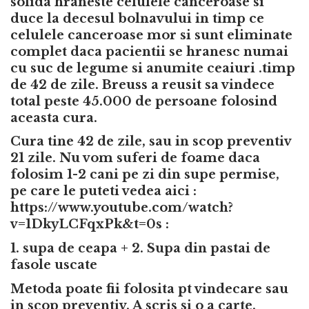
solida hraneste celulele canceroase si
duce la decesul bolnavului in timp ce
celulele canceroase mor si sunt eliminate
complet daca pacientii se hranesc numai
cu suc de legume si anumite ceaiuri .timp
de 42 de zile. Breuss a reusit sa vindece
total peste 45.000 de persoane folosind
aceasta cura.
Cura tine 42 de zile, sau in scop preventiv
21 zile. Nu vom suferi de foame daca
folosim 1-2 cani pe zi din supe permise,
pe care le puteti vedea aici :
https://www.youtube.com/watch?
v=1DkyLCFqxPk&t=0s
:
1. supa de ceapa + 2. Supa din pastai de
fasole uscate
Metoda poate fii folosita pt vindecare sau
in scop preventiv. A scris si o a carte.