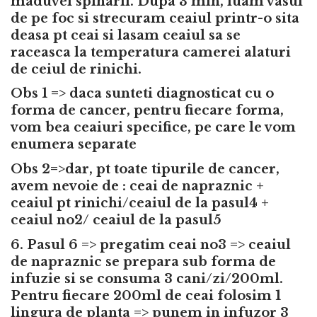
maduvei spinarii. Dupa 3 min, luam vasul
de pe foc si strecuram ceaiul printr-o sita
deasa pt ceai si lasam ceaiul sa se
raceasca la temperatura camerei alaturi
de ceiul de rinichi.
Obs 1 => daca sunteti diagnosticat cu o
forma de cancer, pentru fiecare forma,
vom bea ceaiuri specifice, pe care le vom
enumera separate
Obs 2=>dar, pt toate tipurile de cancer,
avem nevoie de : ceai de napraznic +
ceaiul pt rinichi/ceaiul de la pasul4 +
ceaiul no2/ ceaiul de la pasul5
6. Pasul 6 => pregatim ceai no3 => ceaiul
de napraznic se prepara sub forma de
infuzie si se consuma 3 cani/zi/200ml.
Pentru fiecare 200ml de ceai folosim 1
lingura de planta => punem in infuzor 3