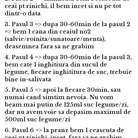
ceai pt rinichi, il bem incet si nu pe tot
dintr-o data
3. Pasul 3 => dupa 30-60min de la pasul 2
=> bem 1 cana din ceaiul no2
(salvie/roinita/sunatoare/menta),
deasemnea fara sa ne grabim
4. Pasul 4 => dupa 30-60min de la pasul 3,
bem cate 1 inghitiura din sucul de
legume, fiecare inghititura de suc, trebuie
bine in-salivata
5. Pasul 5 => apoi la fiecare 30min, sau
numai cand simtim nevoia. Nu vom
beam mai putin de 125ml suc legume/zi,
dar nu avem voie sa depasim maximul de
500ml suc legume/zi
6. Pasul 6 => la pranz bem 1 ceascuta de
ceai pt rinichi, incet, fara sa ne grabim