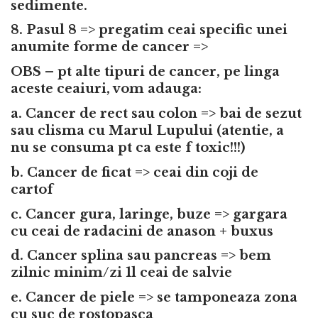
sedimente.
8. Pasul 8 => pregatim ceai specific unei
anumite forme de cancer =>
OBS – pt alte tipuri de cancer, pe linga
aceste ceaiuri, vom adauga:
a. Cancer de rect sau colon => bai de sezut
sau clisma cu Marul Lupului (atentie, a
nu se consuma pt ca este f toxic!!!)
b. Cancer de ficat => ceai din coji de
cartof
c. Cancer gura, laringe, buze => gargara
cu ceai de radacini de anason + buxus
d. Cancer splina sau pancreas => bem
zilnic minim/zi 1l ceai de salvie
e. Cancer de piele => se tamponeaza zona
cu suc de rostopasca