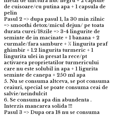
metal de tinctura nuc negru + 2 capsule
de cuisoare/cu putina apa + 1 capsula de
pelin
Pasul 2 => dupa pasul 1, la 30 min zilnic
=> smoothi detox/micul dejun/ pe toata
durata curei/18zile => 3-4 lingurite de
seminte de in macinate + 1 banana + 2
curmale/fara sambure + ½ lingurita praf
ghimbir + 1.2 lingurita turmeric + 1
lingurita ulei in presat la rece/pt
activarea proprietatilor turmericului
care nu este solubil in apa + 1 ligurita
seminte de canepa + 250 ml apa
5. Nu se consuma altceva, se pot consuma
ceaiuri, special se poate consuma ceai de
salvie/neindulcit
6. Se consuma apa din abundenta .
Interzis mancarea solida !!!
Pasul 3 => Dupa ora 18 nu se consuma