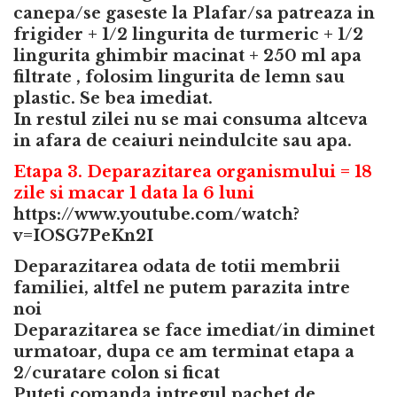
canepa/se gaseste la Plafar/sa patreaza in
frigider + 1/2 lingurita de turmeric + 1/2
lingurita ghimbir macinat + 250 ml apa
filtrate , folosim lingurita de lemn sau
plastic. Se bea imediat.
In restul zilei nu se mai consuma altceva
in afara de ceaiuri neindulcite sau apa.
Etapa 3. Deparazitarea organismului = 18
zile si macar 1 data la 6 luni
https://www.youtube.com/watch?
v=IOSG7PeKn2I
Deparazitarea odata de totii membrii
familiei, altfel ne putem parazita intre
noi
Deparazitarea se face imediat/in diminet
urmatoar, dupa ce am terminat etapa a
2/curatare colon si ficat
Puteti comanda intregul pachet de