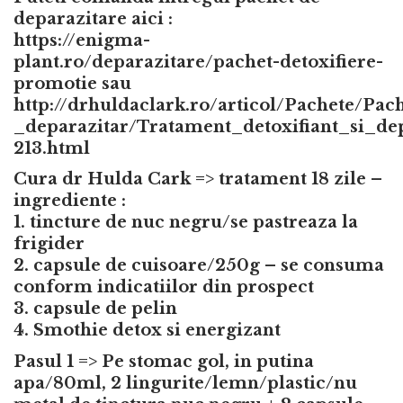
deparazitare aici :
https://enigma-
plant.ro/deparazitare/pachet-detoxifiere-
promotie
sau
http://drhuldaclark.ro/articol/Pachete/Pa
_deparazitar/Tratament_detoxifiant_si_d
213.html
Cura dr Hulda Cark => tratament 18 zile –
ingrediente :
1. tincture de nuc negru/se pastreaza la
frigider
2. capsule de cuisoare/250g – se consuma
conform indicatiilor din prospect
3. capsule de pelin
4. Smothie detox si energizant
Pasul 1 => Pe stomac gol, in putina
apa/80ml, 2 lingurite/lemn/plastic/nu