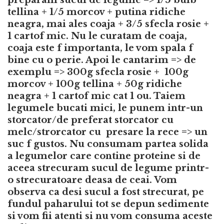
tellina + 1/5 morcov + putina ridiche
neagra, mai ales coaja + 3/5 sfecla rosie +
1 cartof mic. Nu le curatam de coaja,
coaja este f importanta, le vom spala f
bine cu o perie. Apoi le cantarim => de
exemplu => 300g sfecla rosie + 100g
morcov + 100g tellina + 50g ridiche
neagra + 1 cartof mic cat 1 ou. Taiem
legumele bucati mici, le punem intr-un
storcator/de preferat storcator cu
melc/strorcator cu presare la rece => un
suc f gustos. Nu consumam partea solida
a legumelor care contine proteine si de
aceea strecuram sucul de legume printr-
o strecuratoare deasa de ceai. Vom
observa ca desi sucul a fost strecurat, pe
fundul paharului tot se depun sedimente
si vom fii atenti si nu vom consuma aceste