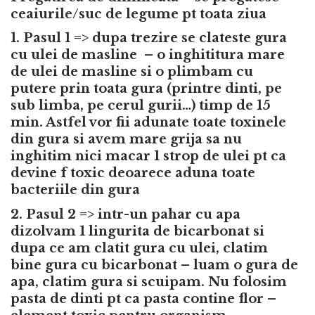
ceaiurile/suc de legume pt toata ziua
1. Pasul 1 => dupa trezire se clateste gura
cu ulei de masline – o inghititura mare
de ulei de masline si o plimbam cu
putere prin toata gura (printre dinti, pe
sub limba, pe cerul gurii…) timp de 15
min. Astfel vor fii adunate toate toxinele
din gura si avem mare grija sa nu
inghitim nici macar 1 strop de ulei pt ca
devine f toxic deoarece aduna toate
bacteriile din gura
2. Pasul 2 => intr-un pahar cu apa
dizolvam 1 lingurita de bicarbonat si
dupa ce am clatit gura cu ulei, clatim
bine gura cu bicarbonat – luam o gura de
apa, clatim gura si scuipam. Nu folosim
pasta de dinti pt ca pasta contine flor –