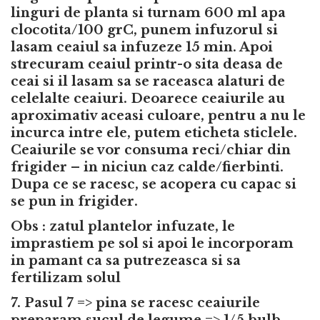
linguri de planta si turnam 600 ml apa
clocotita/100 grC, punem infuzorul si
lasam ceaiul sa infuzeze 15 min. Apoi
strecuram ceaiul printr-o sita deasa de
ceai si il lasam sa se raceasca alaturi de
celelalte ceaiuri. Deoarece ceaiurile au
aproximativ aceasi culoare, pentru a nu le
incurca intre ele, putem eticheta sticlele.
Ceaiurile se vor consuma reci/chiar din
frigider – in niciun caz calde/fierbinti.
Dupa ce se racesc, se acopera cu capac si
se pun in frigider.
Obs : zatul plantelor infuzate, le
imprastiem pe sol si apoi le incorporam
in pamant ca sa putrezeasca si sa
fertilizam solul
7. Pasul 7 => pina se racesc ceaiurile
preparam sucul de legume => 1/5 bulb