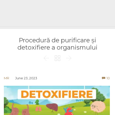
Procedură de purificare și
detoxifiere a organismului



Co
MR
June 23, 2023
10
