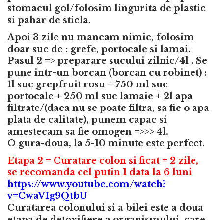
stomacul gol/folosim lingurita de plastic
si pahar de sticla.
Apoi 3 zile nu mancam nimic, folosim
doar suc de : grefe, portocale si lamai.
Pasul 2 => preparare sucului zilnic/4l . Se
pune intr-un borcan (borcan cu robinet) :
1l suc grepfruit rosu + 750 ml suc
portocale + 250 ml suc lamaie + 2l apa
filtrate/(daca nu se poate filtra, sa fie o apa
plata de calitate), punem capac si
amestecam sa fie omogen =>>> 4l.
O gura-doua, la 5-10 minute este perfect.
Etapa 2 = Curatare colon si ficat = 2 zile,
se recomanda cel putin 1 data la 6 luni
https://www.youtube.com/watch?
v=CwaVIg9QtbU
Curatarea colonului si a bilei este a doua
etapa de detoxifiere a organismului, care