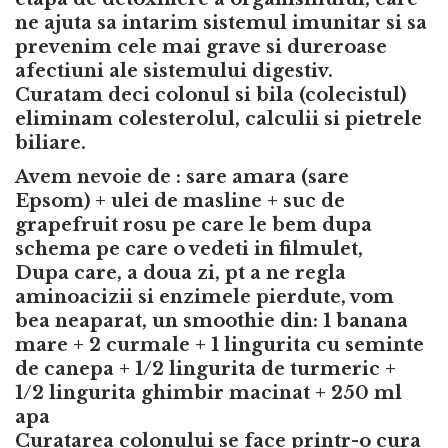
ne ajuta sa intarim sistemul imunitar si sa
prevenim cele mai grave si dureroase
afectiuni ale sistemului digestiv.
Curatam deci colonul si bila (colecistul)
eliminam colesterolul, calculii si pietrele
biliare.
Avem nevoie de : sare amara (sare
Epsom) + ulei de masline + suc de
grapefruit rosu pe care le bem dupa
schema pe care o vedeti in filmulet,
Dupa care, a doua zi, pt a ne regla
aminoacizii si enzimele pierdute, vom
bea neaparat, un smoothie din: 1 banana
mare + 2 curmale + 1 lingurita cu seminte
de canepa + 1/2 lingurita de turmeric +
1/2 lingurita ghimbir macinat + 250 ml
apa
Curatarea colonului se face printr-o cura