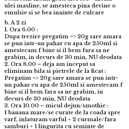
ulei masline, se amesteca pina devine o
emulsie si se bea inainte de culcare
b. A 2 zi
1. Ora 6.00 :
Dupa trezire pregatim => 20g sare amara
se pun intr-un pahar cu apa de 250ml si
amestecam f bine si il bem fara sa ne
grabim, in decurs de 30 min, NU deodata
2. Ora 8.00 – deja am inceput sa
eliminam bila si pietrele de la ficat :
Pregatim => 20g sare amara se pun intr-
un pahar cu apa de 250ml si amestecam f
bine si il bem fara sa ne grabim, in
decurs de 30 min, NU deodata
3. Ora 10.00 – micul dejun/smothie :
1 banana mare/se curate de la coada spre
varf, inlaturam varful + 2 curmale/fara
samburi + 1 lingurita cu seminte de