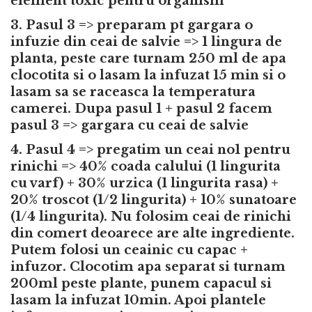
element toxic pentru organism
3. Pasul 3 => preparam pt gargara o
infuzie din ceai de salvie => 1 lingura de
planta, peste care turnam 250 ml de apa
clocotita si o lasam la infuzat 15 min si o
lasam sa se raceasca la temperatura
camerei. Dupa pasul 1 + pasul 2 facem
pasul 3 => gargara cu ceai de salvie
4. Pasul 4 => pregatim un ceai no1 pentru
rinichi => 40% coada calului (1 lingurita
cu varf) + 30% urzica (1 lingurita rasa) +
20% troscot (1/2 lingurita) + 10% sunatoare
(1/4 lingurita). Nu folosim ceai de rinichi
din comert deoarece are alte ingrediente.
Putem folosi un ceainic cu capac +
infuzor. Clocotim apa separat si turnam
200ml peste plante, punem capacul si
lasam la infuzat 10min. Apoi plantele