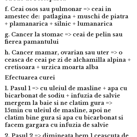
f. Ceai osos sau pulmonar => ceai in
amestec de: patlagina + muschi de piatra
+ plamanarica + silnic + lumanarica
g. Cancer la stomac => ceai de pelin sau
fierea pamantului
h. Cancer mamar, ovarian sau uter => o
ceasca de ceai pe zi de alchamilla alpina +
cretisoara + urzica moarta alba
Efectuarea curei
1. Pasul 1 => cu uleiul de masline + apa cu
bicarbonat de sodiu + infuzia de salvie
mergem la baie si ne clatim gura =>
15min cu uleiul de masline, apoi ne
clatim bine gura si apa cu bicarbonat si
facem gargara cu infuzia de salvie
2. Pasul 2 => dimineata bem 1 ceascuta de