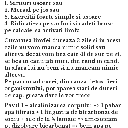
1. Sarituri usoare sau
2. Mersul pe jos sau
3. Exercitii foarte simple si usoare
4. Ridicati-va pe varfuri si cadeti brusc,
pe calcaie, sa activati limfa
Curatatea limfei dureaza 3 zile si in acest
ezile nu vom manca nimic solid sau
altceva decat vom bea cate 4l de suc pe zi,
se bea in cantitati mici, din cand in cand.
In afara lui nu bem si nu mancam nimic
altceva.
Pe parcursul curei, din cauza detoxifieri
organismului, pot aparea stari de dureri
de cap, greata dare le vor trece.
Pasul 1 = alcalinizarea corpului => 1 pahar
apa filtrata + 1 lingurita de bicarbonat de
sodiu + suc de la ½ lamaie => amestecam
pt dizolvare bicarbonat => bem apa pe