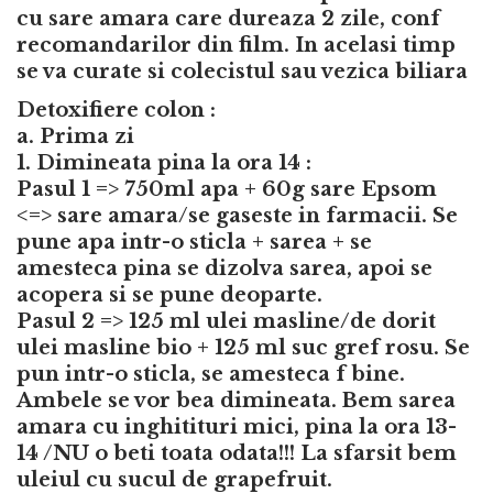
cu sare amara care dureaza 2 zile, conf
recomandarilor din film. In acelasi timp
se va curate si colecistul sau vezica biliara
Detoxifiere colon :
a. Prima zi
1. Dimineata pina la ora 14 :
Pasul 1 => 750ml apa + 60g sare Epsom
<=> sare amara/se gaseste in farmacii. Se
pune apa intr-o sticla + sarea + se
amesteca pina se dizolva sarea, apoi se
acopera si se pune deoparte.
Pasul 2 => 125 ml ulei masline/de dorit
ulei masline bio + 125 ml suc gref rosu. Se
pun intr-o sticla, se amesteca f bine.
Ambele se vor bea dimineata. Bem sarea
amara cu inghitituri mici, pina la ora 13-
14 /NU o beti toata odata!!! La sfarsit bem
uleiul cu sucul de grapefruit.