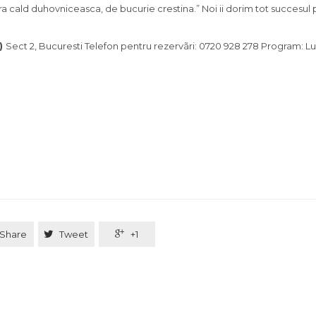
ra cald duhovniceasca, de bucurie crestina.” Noi ii dorim tot succesul p
)
Sect 2, Bucuresti Telefon pentru rezervãri: 0720 928 278 Program: L
Share

Tweet

+1