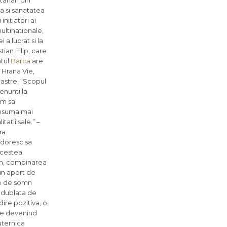
tarian din
a si sanatatea
nitiatori ai
ultinationale,
 a lucrat si la
tian Filip, care
ntul
Barca
are
 Hrana Vie,
oastre. “Scopul
enunti la
om sa
onsuma mai
tatii sale.” –
ra
 doresc sa
 acestea
in, combinarea
-un aport de
ore de somn
a dublata de
dire pozitiva, o
ele devenind
uternica