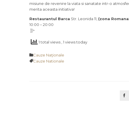
misiune de revenire la viata si sanatate intr-o atmosfe
merita aceasta initiativa!
Restaurantul Barca
Str. Leonida 11,
(zona Romana
10:00 – 20:00
]]>
1 total views
, 1 views today
Category

Cauze Naţionale
Tags

Cauze Nationale
