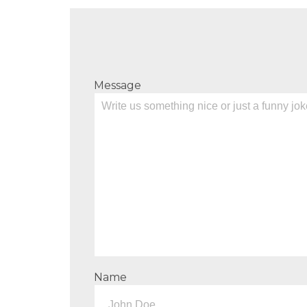
Message
Name