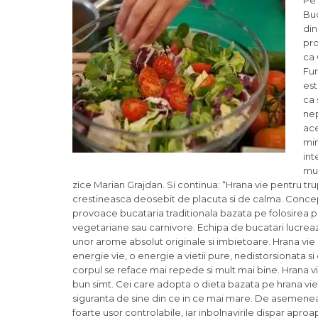
Pe 
Buc
din
pro
ca 
Fun
est
ca 
nep
ace
min
int
mul
zice Marian Grajdan. Si continua: “Hrana vie pentru tru
crestineasca deosebit de placuta si de calma. Conceptu
provoace bucataria traditionala bazata pe folosirea pre
vegetariane sau carnivore. Echipa de bucatari lucre
unor arome absolut originale si imbietoare. Hrana vie 
energie vie, o energie a vietii pure, nedistorsionata s
corpul se reface mai repede si mult mai bine. Hrana vi
bun simt. Cei care adopta o dieta bazata pe hrana vie de
siguranta de sine din ce in ce mai mare. De asemenea, s
foarte usor controlabile, iar inbolnavirile dispar aproap