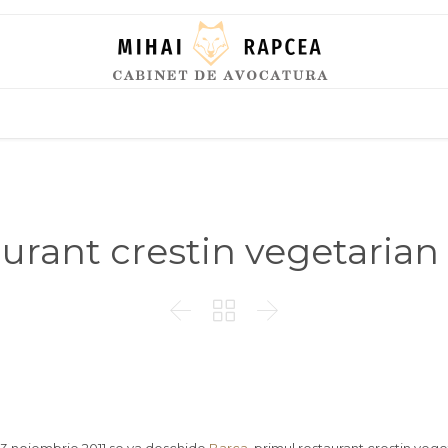
Skip
to
content
urant crestin vegetarian


