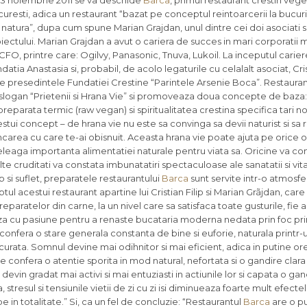
3 noiembrie 2011 se va deschide
Barca
, primul restaurant crestin vege
uresti, adica un restaurant “bazat pe conceptul reintoarcerii la bucuri
 natura”, dupa cum spune Marian Grajdan, unul dintre cei doi asociati si i
iectului. Marian Grajdan a avut o cariera de succes in mari corporatii m
CFO, printre care: Ogilvy, Panasonic, Tnuva, Lukoil. La inceputul carierei
datia Anastasia si, probabil, de acolo legaturile cu celalalt asociat, Cris
e presedintele Fundatiei Crestine “Parintele Arsenie Boca”. Restaura
slogan “Prietenii si Hrana Vie” si promoveaza doua concepte de baza:
reparata termic (raw vegan) si spiritualitatea crestina specifica tari n
stui concept – de hrana vie nu este sa convinga sa devii naturist si sa r
carea cu care te-ai obisnuit. Aceasta hrana vie poate ajuta pe orice 
eleaga importanta alimentatiei naturale pentru viata sa. Oricine va c
te cruditati va constata imbunatatiri spectaculoase ale sanatatii si vitali
p si suflet, preparatele restaurantului
Barca
sunt servite intr-o atmosfe
l acestui restaurant apartine lui Cristian Filip si Marian Grãjdan, care
paratelor din carne, la un nivel care sa satisfaca toate gusturile, fie
aza cu pasiune pentru a renaste bucataria moderna nedata prin foc pr
confera o stare generala constanta de bine si euforie, naturala printr
i curata. Somnul devine mai odihnitor si mai eficient, adica in putine 
e confera o atentie sporita in mod natural, nefortata si o gandire clar
vin gradat mai activi si mai entuziasti in actiunile lor si capata o gan
tresul si tensiunile vietii de zi cu zi isi diminueaza foarte mult efect
e in totalitate.” Si, ca un fel de concluzie: “Restaurantul
Barca
are o p