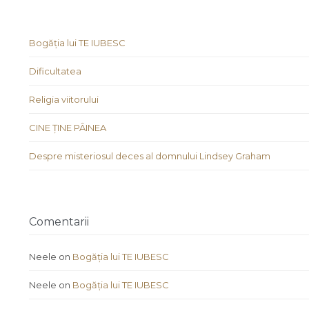
Bogăția lui TE IUBESC
Dificultatea
Religia viitorului
CINE ȚINE PÂINEA
Despre misteriosul deces al domnului Lindsey Graham
Comentarii
Neele
on
Bogăția lui TE IUBESC
Neele
on
Bogăția lui TE IUBESC