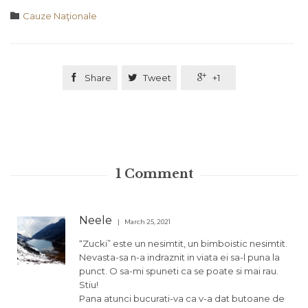
Category

Cauze Naţionale

Share

Tweet

+1
1
Comment
Neele
March 25, 2021
“Zucki” este un nesimtit, un bimboistic nesimtit.
Nevasta-sa n-a indraznit in viata ei sa-l puna la
punct. O sa-mi spuneti ca se poate si mai rau.
Stiu!
Pana atunci bucurati-va ca v-a dat butoane de