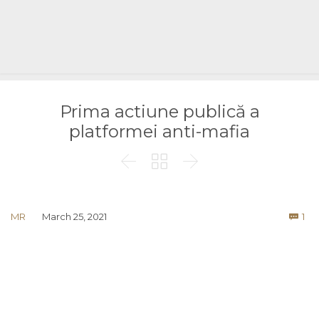
Prima actiune publică a
platformei anti-mafia



Co
MR
March 25, 2021
1
