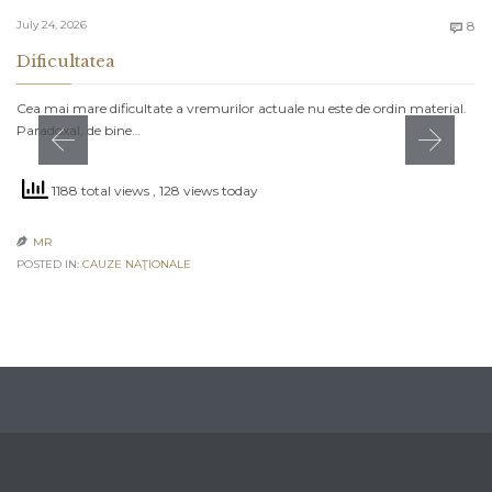
C
July 24, 2026
8

Dificultatea
Cea mai mare dificultate a vremurilor actuale nu este de ordin material.
Paradoxal, de bine…
1188 total views
, 128 views today
MR

POSTED IN:
CAUZE NAŢIONALE