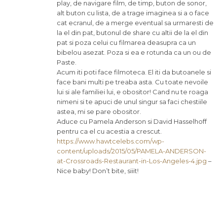
play, de navigare film, de timp, buton de sonor,
alt buton cu lista, de a trage imaginea si a o face
cat ecranul, de a merge eventual sa urmaresti de
la el din pat, butonul de share cu altii de la el din
pat si poza celui cu filmarea deasupra ca un
bibelou asezat. Poza si ea e rotunda ca un ou de
Paste.
Acum iti poti face filmoteca. El iti da butoanele si
face bani multi pe treaba asta. Cu toate nevoile
lui si ale familiei lui, e obositor! Cand nu te roaga
nimeni si te apuci de unul singur sa faci chestiile
astea, mi se pare obositor.
Aduce cu Pamela Anderson si David Hasselhoff
pentru ca el cu acestia a crescut.
https://www.hawtcelebs.com/wp-
content/uploads/2015/05/PAMELA-ANDERSON-
at-Crossroads-Restaurant-in-Los-Angeles-4.jpg
–
Nice baby! Don’t bite, siiit!