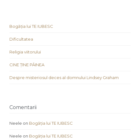
Bogăția lui TE IUBESC
Dificultatea
Religia viitorului
CINE ȚINE PÂINEA
Despre misteriosul deces al domnului Lindsey Graham
Comentarii
Neele
on
Bogăția lui TE IUBESC
Neele
on
Bogăția lui TE IUBESC