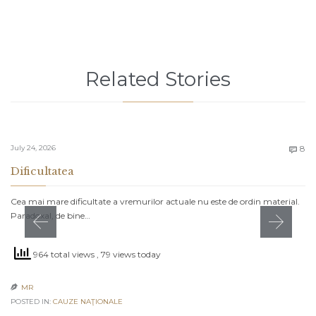
Related Stories
C
July 24, 2026
8

Dificultatea
Cea mai mare dificultate a vremurilor actuale nu este de ordin material.
Paradoxal, de bine…
964 total views
, 79 views today
MR

POSTED IN:
CAUZE NAŢIONALE