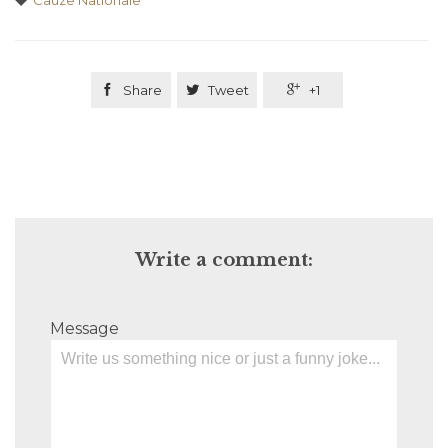
Cauze Nationale

Share

Tweet

+1
Write a comment:
Message