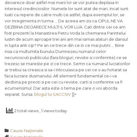
deoarece doar astfel mai marii lor se vor putea deplasa in
interesul credinciosilor. Numele lor sunt atat de mari, incat sunt
luati ca repere de catre multi ce astfel, dupa exemplul lor, se
vor inregimenta in turma … De aceea am zis ca CIPUL NE VA
DEZBINA DEOARECE MULTI IL VOR LUA. Cati dintre cei ce am
fost prezenti la Manastirea Petru Voda la chemarea Parintelui
Iustin de acum aproape trei ani am mai ramas alaturi de dansul
in lupta anti cip? Pe an ce trece din ce in ce mai putini … Bine
insa ca multumita bunului Dumnezeu numarul celor
necunoscuti publicului (fara bloguri, reviste si conferinte) ce se
trezesc se mareste pe zi ce trece. Semn ca numarul lucratorilor
ar trebui sa creasca si sa-i inlocuiasca pe cei ce s-au hotarat sa
faca lucrare dusmanului. Alt element fundamental ce-i va
dezbina pe preoti si pe cei cu reviste, carti si conferinte va fi
ecumenismul. Dar asta este o tema pe care o voi aborda
separat. Sursa:
blogul lui SACCSIV
]]>
2 total views
, 1 views today
Category

Cauze Naţionale
Tags
