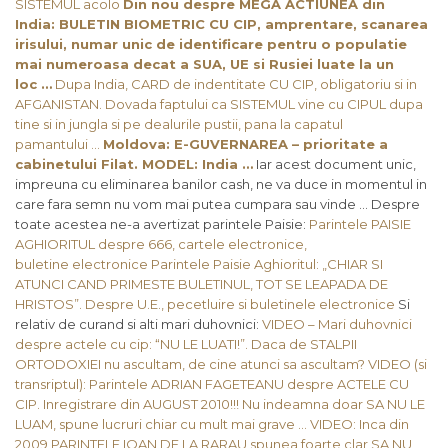
SISTEMUL acolo
Din nou despre MEGA ACTIUNEA din
India: BULETIN BIOMETRIC CU CIP, amprentare, scanarea
irisului, numar unic de identificare pentru o populatie
mai numeroasa decat a SUA, UE si Rusiei luate la un
loc …
Dupa India, CARD de indentitate CU CIP, obligatoriu si in
AFGANISTAN. Dovada faptului ca SISTEMUL vine cu CIPUL dupa
tine si in jungla si pe dealurile pustii, pana la capatul
pamantului …
Moldova: E-GUVERNAREA – prioritate a
cabinetului Filat. MODEL: India …
Iar acest document unic,
impreuna cu eliminarea banilor cash, ne va duce in momentul in
care fara semn nu vom mai putea cumpara sau vinde … Despre
toate acestea ne-a avertizat parintele Paisie:
Parintele PAISIE
AGHIORITUL despre 666, cartele electronice,
buletine electronice
Parintele Paisie Aghioritul: „CHIAR SI
ATUNCI CAND PRIMESTE BULETINUL, TOT SE LEAPADA DE
HRISTOS”. Despre U.E., pecetluire si buletinele electronice
Si
relativ de curand si alti mari duhovnici:
VIDEO – Mari duhovnici
despre actele cu cip: “NU LE LUATI!”. Daca de STALPII
ORTODOXIEI nu ascultam, de cine atunci sa ascultam?
VIDEO (si
transriptul): Parintele ADRIAN FAGETEANU despre ACTELE CU
CIP. Inregistrare din AUGUST 2010!!! Nu indeamna doar SA NU LE
LUAM, spune lucruri chiar cu mult mai grave …
VIDEO: Inca din
2009 PARINTELE IOAN DE LA RARAU spunea foarte clar SA NU