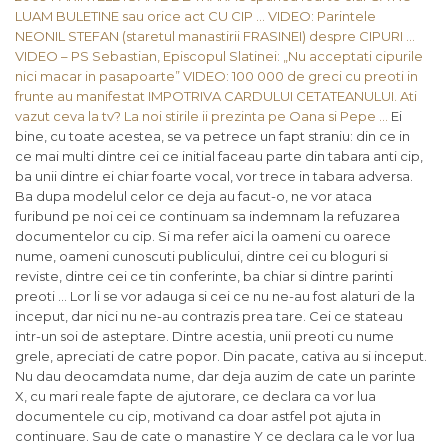
LUAM BULETINE sau orice act CU CIP …
VIDEO: Parintele
NEONIL STEFAN (staretul manastirii FRASINEI) despre CIPURI …
VIDEO – PS Sebastian, Episcopul Slatinei: „Nu acceptati cipurile
nici macar in pasapoarte”
VIDEO: 100 000 de greci cu preoti in
frunte au manifestat IMPOTRIVA CARDULUI CETATEANULUI. Ati
vazut ceva la tv? La noi stirile ii prezinta pe Oana si Pepe …
Ei
bine, cu toate acestea, se va petrece un fapt straniu: din ce in
ce mai multi dintre cei ce initial faceau parte din tabara anti cip,
ba unii dintre ei chiar foarte vocal, vor trece in tabara adversa.
Ba dupa modelul celor ce deja au facut-o, ne vor ataca
furibund pe noi cei ce continuam sa indemnam la refuzarea
documentelor cu cip. Si ma refer aici la oameni cu oarece
nume, oameni cunoscuti publicului, dintre cei cu bloguri si
reviste, dintre cei ce tin conferinte, ba chiar si dintre parinti
preoti … Lor li se vor adauga si cei ce nu ne-au fost alaturi de la
inceput, dar nici nu ne-au contrazis prea tare. Cei ce stateau
intr-un soi de asteptare. Dintre acestia, unii preoti cu nume
grele, apreciati de catre popor. Din pacate, cativa au si inceput.
Nu dau deocamdata nume, dar deja auzim de cate un parinte
X, cu mari reale fapte de ajutorare, ce declara ca vor lua
documentele cu cip, motivand ca doar astfel pot ajuta in
continuare. Sau de cate o manastire Y ce declara ca le vor lua