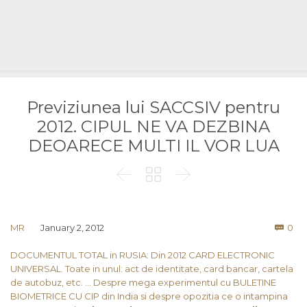
Previziunea lui SACCSIV pentru
2012. CIPUL NE VA DEZBINA
DEOARECE MULTI IL VOR LUA



Co
MR
January 2, 2012
0

DOCUMENTUL TOTAL in RUSIA: Din 2012 CARD ELECTRONIC
UNIVERSAL. Toate in unul: act de identitate, card bancar, cartela
de autobuz, etc. …
Despre mega experimentul cu BULETINE
BIOMETRICE CU CIP din India si despre opozitia ce o intampina