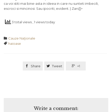
ca voi stiti mai bine-asta in ideea in care nu sunteti imbecili,
escroci si mincinosi. Sau ipocriti, evident.:) Zars]]>
3 total views
, 1 views today
Category

Cauze Naţionale
Tags

haioase

Share

Tweet

+1
Write a comment: