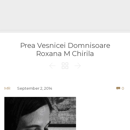
Prea Vesnicei Domnisoare
Roxana M Chirila



Co
MR
September 2, 2014
0
