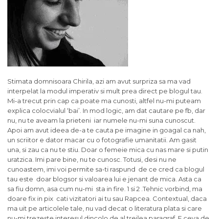
Stimata domnisoara Chirila, azi am avut surpriza sa ma vad
interpelat la modul imperativ si mult prea direct pe blogul tau.
Mi-a trecut prin cap ca poate ma cunosti, altfel nu-mi puteam
explica colocvialul ‘bai’. In mod logic, am dat cautare pe fb, dar
nu, nu te aveam la prieteni iar numele nu-mi suna cunoscut.
Apoi am avut ideea de-a te cauta pe imagine in goagal ca nah,
un scriitor e dator macar cu o fotografie umanitatii. Am gasit
una, si zau ca nu te stiu. Doar o femeie mica cu nas mare si putin
uratzica. Imi pare bine, nu te cunosc. Totusi, desi nu ne
cunoastem, imi voi permite sa-ti raspund de ce cred ca blogul
tau este doar blogsor si valoarea lui e jenant de mica. Asta ca
sa fiu domn, asa cum nu-mi sta in fire. 1 si 2 .Tehnic vorbind, ma
doare fix in pix cati vizitatori ai tu sau Rapcea. Contextual, daca
ma uit pe articolele tale, nu vad decat o literatura plata si care
nu-mi trezeste interesul dincolo de al treilea paragraf. E ceva de