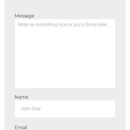
Message
Name
Email