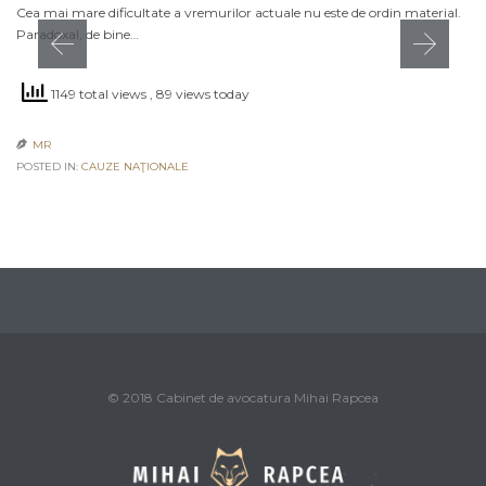
Cea mai mare dificultate a vremurilor actuale nu este de ordin material.
Paradoxal, de bine…
1149 total views
, 89 views today
MR

POSTED IN:
CAUZE NAŢIONALE
© 2018 Cabinet de avocatura Mihai Rapcea