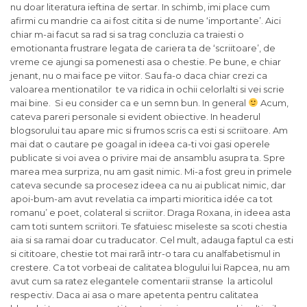
nu doar literatura ieftina de sertar. In schimb, imi place cum
afirmi cu mandrie ca ai fost citita si de nume ‘importante’. Aici
chiar m-ai facut sa rad si sa trag concluzia ca traiesti o
emotionanta frustrare legata de cariera ta de ‘scriitoare’, de
vreme ce ajungi sa pomenesti asa o chestie. Pe bune, e chiar
jenant, nu o mai face pe viitor. Sau fa-o daca chiar crezi ca
valoarea mentionatilor te va ridica in ochii celorlalti si vei scrie
mai bine. Si eu consider ca e un semn bun. In general
Acum,
cateva pareri personale si evident obiective. In headerul
blogsorului tau apare mic si frumos scris ca esti si scriitoare. Am
mai dat o cautare pe goagal in ideea ca-ti voi gasi operele
publicate si voi avea o privire mai de ansamblu asupra ta. Spre
marea mea surpriza, nu am gasit nimic. Mi-a fost greu in primele
cateva secunde sa procesez ideea ca nu ai publicat nimic, dar
apoi-bum-am avut revelatia ca imparti mioritica idée ca tot
romanu’ e poet, colateral si scriitor. Draga Roxana, in ideea asta
cam toti suntem scriitori. Te sfatuiesc miseleste sa scoti chestia
aia si sa ramai doar cu traducator. Cel mult, adauga faptul ca esti
si cititoare, chestie tot mai rarã intr-o tara cu analfabetismul in
crestere. Ca tot vorbeai de calitatea blogului lui Rapcea, nu am
avut cum sa ratez elegantele comentarii stranse la articolul
respectiv. Daca ai asa o mare apetenta pentru calitatea