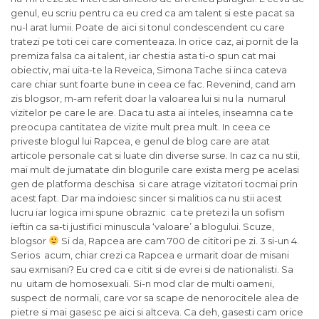
genul, eu scriu pentru ca eu cred ca am talent si este pacat sa
nu-l arat lumii. Poate de aici si tonul condescendent cu care
tratezi pe toti cei care comenteaza. In orice caz, ai pornit de la
premiza falsa ca ai talent, iar chestia asta ti-o spun cat mai
obiectiv, mai uita-te la Reveica, Simona Tache si inca cateva
care chiar sunt foarte bune in ceea ce fac. Revenind, cand am
zis blogsor, m-am referit doar la valoarea lui si nu la numarul
vizitelor pe care le are. Daca tu asta ai inteles, inseamna ca te
preocupa cantitatea de vizite mult prea mult. In ceea ce
priveste blogul lui Rapcea, e genul de blog care are atat
articole personale cat si luate din diverse surse. In caz ca nu stii,
mai mult de jumatate din blogurile care exista merg pe acelasi
gen de platforma deschisa si care atrage vizitatori tocmai prin
acest fapt. Dar ma indoiesc sincer si malitios ca nu stii acest
lucru iar logica imi spune obraznic ca te pretezi la un sofism
ieftin ca sa-ti justifici minuscula ‘valoare’ a blogului. Scuze,
blogsor
Si da, Rapcea are cam 700 de cititori pe zi. 3 si-un 4.
Serios acum, chiar crezi ca Rapcea e urmarit doar de misani
sau exmisani? Eu cred ca e citit si de evrei si de nationalisti. Sa
nu uitam de homosexuali. Si-n mod clar de multi oameni,
suspect de normali, care vor sa scape de nenorocitele alea de
pietre si mai gasesc pe aici si altceva. Ca deh, gasesti cam orice