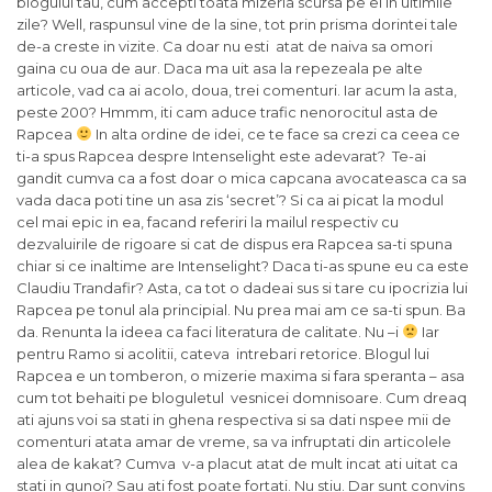
blogului tau, cum accepti toata mizeria scursa pe el in ultimile
zile? Well, raspunsul vine de la sine, tot prin prisma dorintei tale
de-a creste in vizite. Ca doar nu esti atat de naiva sa omori
gaina cu oua de aur. Daca ma uit asa la repezeala pe alte
articole, vad ca ai acolo, doua, trei comenturi. Iar acum la asta,
peste 200? Hmmm, iti cam aduce trafic nenorocitul asta de
Rapcea
In alta ordine de idei, ce te face sa crezi ca ceea ce
ti-a spus Rapcea despre Intenselight este adevarat? Te-ai
gandit cumva ca a fost doar o mica capcana avocateasca ca sa
vada daca poti tine un asa zis ‘secret’? Si ca ai picat la modul
cel mai epic in ea, facand referiri la mailul respectiv cu
dezvaluirile de rigoare si cat de dispus era Rapcea sa-ti spuna
chiar si ce inaltime are Intenselight? Daca ti-as spune eu ca este
Claudiu Trandafir? Asta, ca tot o dadeai sus si tare cu ipocrizia lui
Rapcea pe tonul ala principial. Nu prea mai am ce sa-ti spun. Ba
da. Renunta la ideea ca faci literatura de calitate. Nu –i
Iar
pentru Ramo si acolitii, cateva intrebari retorice. Blogul lui
Rapcea e un tomberon, o mizerie maxima si fara speranta – asa
cum tot behaiti pe bloguletul vesnicei domnisoare. Cum dreaq
ati ajuns voi sa stati in ghena respectiva si sa dati nspee mii de
comenturi atata amar de vreme, sa va infruptati din articolele
alea de kakat? Cumva v-a placut atat de mult incat ati uitat ca
stati in gunoi? Sau ati fost poate fortati. Nu stiu. Dar sunt convins