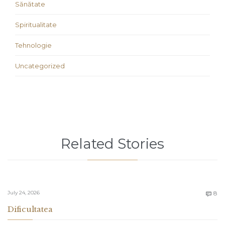
Sănătate
Spiritualitate
Tehnologie
Uncategorized
Related Stories
C
July 24, 2026
8

Dificultatea