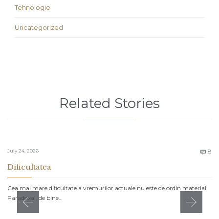
Tehnologie
Uncategorized
Related Stories
C
July 24, 2026
8

Dificultatea
Cea mai mare dificultate a vremurilor actuale nu este de ordin material.
Paradoxal, de bine…