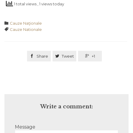
1 total views
, 1 views today
Category

Cauze Naţionale
Tags

Cauze Nationale

Share

Tweet

+1
Write a comment:
Message