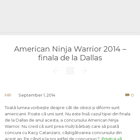
American Ninja Warrior 2014 –
finala de la Dallas



Co
MR
September 1, 2014
0

Toatã lumea vorbește despre cât de obezi și diformi sunt
americanii. Poate cã unii sunt. Nu este însã cazul tipei din finala
de la Dallas de anul acesta, a concursului American Ninja
Warrior. Nu cred cã sunt prea mulți bãrbați care sã poatã
concura cu Kacy Catanzaro, câștigãtoarea concursului din
acest an. Pe când și la noi astfel de concursuri ?
Priviți și vã