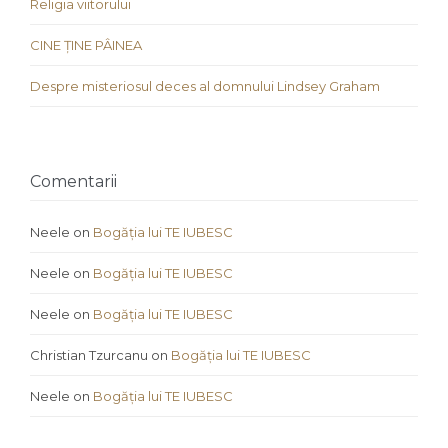
Religia viitorului
CINE ȚINE PÂINEA
Despre misteriosul deces al domnului Lindsey Graham
Comentarii
Neele
on
Bogăția lui TE IUBESC
Neele
on
Bogăția lui TE IUBESC
Neele
on
Bogăția lui TE IUBESC
Christian Tzurcanu
on
Bogăția lui TE IUBESC
Neele
on
Bogăția lui TE IUBESC