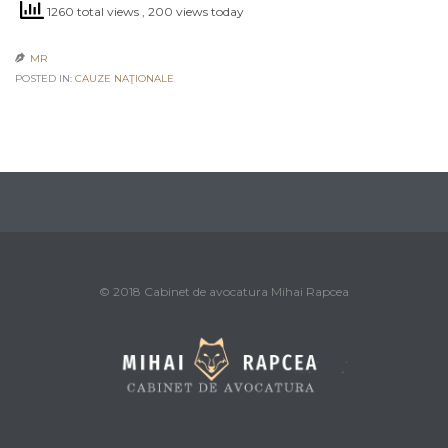
1260 total views
, 200 views today
MR

POSTED IN:
CAUZE NAŢIONALE
© 2018 Cabinet de avocatura Mihai Rapcea