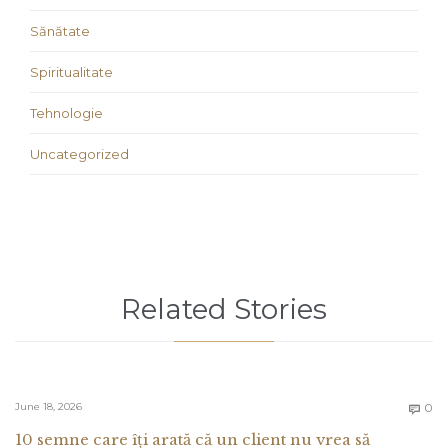
Sănătate
Spiritualitate
Tehnologie
Uncategorized
Related Stories
C
June 18, 2026
0

10 semne care îți arată că un client nu vrea să