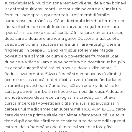
supraviețuiascã. Mulți din zona respectivã erau deja grav bolnavi
iar cei mai mulți erau morți.
Doctorul din poveste a ajuns la un
fermier, unde spre surprinderea lui, toți membrii familiei
numeroase erau sãnãtoși. Când doctorul a întrebat fermierul ce
fãcea el diferit de ceilalți locuitori ai zonei, soția fermierului a
spus cã zilnic pune o ceapã curãțatã în fiecare camerã a casei,
dupã care a doua zi o aruncã la gunoi. Doctorul a luat cu el o
ceapã pentru analize…spre marea lui mirare virusul gripei era
“înghesuit” în ceapã …! Când i-am spus soției mele Magda
povestioara a zâmbit, oricum e o povestioarã frumoasã…dar
dupa ce s-a rãcit și i-am pus pe noptiera din dormitor un bol plin
cu ceapã curațatã și tãiatã mi-a spus a doua zi dimineața : “
Radu ai avut dreptate!”Așa cã dacã și dumneavoastrã zâmbiți
acum e ok, insã dacã sunteți rãcit sau ve-ți rãcii curând aduceți-
vã aminte povestioara. Cumpãrați câteva cepe și dupã ce le
curãțați puneți-le in boluri în fiecare camerã din casã. A doua zi
aruncați ceapa deoarece vã rog sã mã credeți cã-i otravã
curatã! Incercați ! Povestioara cititã mai sus a apãrut scrisã in
cartea unui medic american supranumit INCORUPTIBILUL, carte
care demasca printre altele cacialmaua farmaceuticã. La scurt
timp dupã apariția cãrții care conținea sute de remedii sigure și
extrem de la îndemâna oricui, medicul scriitor a fost gãsit