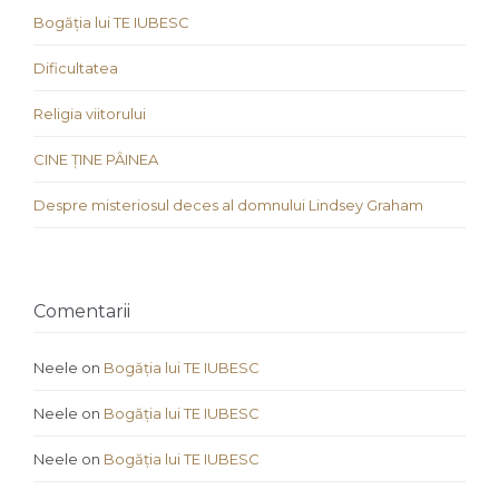
Bogăția lui TE IUBESC
Dificultatea
Religia viitorului
CINE ȚINE PÂINEA
Despre misteriosul deces al domnului Lindsey Graham
Comentarii
Neele
on
Bogăția lui TE IUBESC
Neele
on
Bogăția lui TE IUBESC
Neele
on
Bogăția lui TE IUBESC