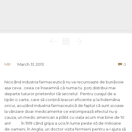



Co
MR
March 31, 2013
0

Nicicând industria farmaceuticã nu va recunoaște de bunãvoie
așa ceva…ceea ce înseamnã cã numai tu poți distribui mai
departe tuturor prietenilor tãi secretul . Pentru curajul de a
tipãri o carte, care sã conținã leacuri eficiente și la îndemâna
oricui, acuzând industria farmaceuticã de faptul cã sunt scoase
la vânzare doar medicamente ce estompeazã efectul nu și
cauza, un medic american a plãtit cu viața acum mai bine de 10
ani!
În 1919 când gripa a ucis în lume peste 45 de milioane
de oameni, în Anglia, un doctor vizita fermierii pentru a-I ajuta sã