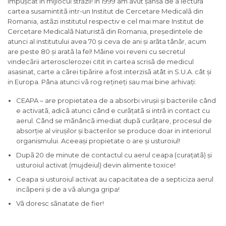
împușcat în mijlocul strãzii! In 1999 am avut șansa de a lectura
cartea susamintitã intr-un Institut de Cercetare Medicalã din
Romania, astãzi institutul respectiv e cel mai mare Institut de
Cercetare Medicalã Naturistã din Romania, președintele de
atunci al institutului avea 70 și ceva de ani și arãta tânãr, acum
are peste 80 și aratã la fel! Mâine voi reveni cu secretul
vindecãrii arterosclerozei citit in cartea scrisã de medicul
asasinat, carte a cãrei tipãrire a fost interzisã atât in S.U.A. cât și
in Europa. Pâna atunci vã rog rețineți sau mai bine arhivați:
CEAPA – are propietatea de a absorbi virușii și bacteriile când
e activatã, adicã atunci când e curãțatã si intrã in contact cu
aerul. Când se mãnâncã imediat dupã curãțare, procesul de
absorție al virușilor și bacterilor se produce doar in interiorul
organismului. Aceeași propietate o are și usturoiul!
Dupã 20 de minute de contactul cu aerul ceapa (curațatã) și
usturoiul activat (mujdeiul) devin alimente toxice!
Ceapa si usturoiul activat au capacitatea de a septiciza aerul
incãperii și de a vã alunga gripa!
Vã doresc sãnatate de fier!