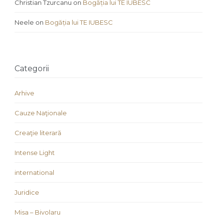
Christian Tzurcanu
on
Bogăția lui TE IUBESC
Neele
on
Bogăția lui TE IUBESC
Categorii
Arhive
Cauze Naţionale
Creaţie literară
Intense Light
international
Juridice
Misa – Bivolaru