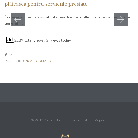
plătească pentru serviciile prestate
În meseria mea ca avocat întâlnesc foarte multe tipuri de oameni, dar în
general îi…
2287 total views
, 51 views today
MR

POSTED IN:
UNCATEGORIZED
© 2018 Cabinet de avocatura Mihai Rapcea