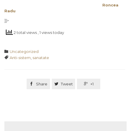
Roncea
Radu
]]>
2 total views
, 1 views today
Category

Uncategorized
Tags

Anti-sistem
,
sanatate

Share

Tweet

+1