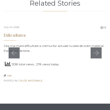
Related Stories
C
July 24, 2026
8

Dificultatea
Cea mai mare dificultate a vremurilor actuale nu este de ordin material.
Paradoxal, de bine…
1338 total views
, 278 views today
MR

POSTED IN:
CAUZE NAŢIONALE