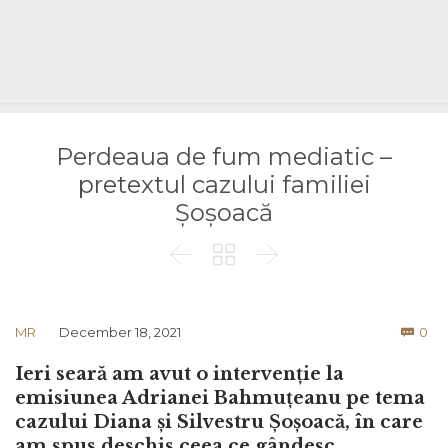
Perdeaua de fum mediatic –
pretextul cazului familiei
Șoșoacă



Co
MR
December 18, 2021
0

Ieri seară am avut o intervenție la
emisiunea Adrianei Bahmuțeanu pe tema
cazului Diana și Silvestru Șoșoacă, în care
am spus deschis ceea ce gândesc.