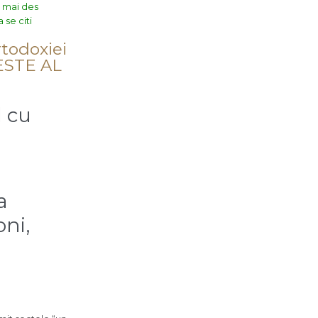
t mai des
 se citi
rtodoxiei
 ESTE AL
l cu
a
oni,