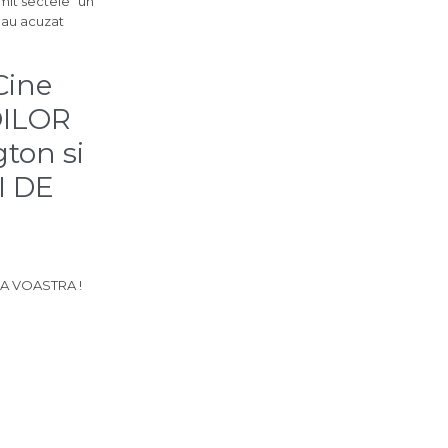
mit sectele “un
 au acuzat
 Cine
GOILOR
ton si
I DE
TEA VOASTRA !