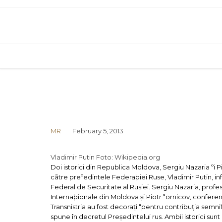
MR
February 5, 2013
Vladimir Putin Foto: Wikipedia.org
Doi istorici din Republica Moldova, Sergiu Nazaria ºi Pi
cãtre preºedintele Federaþiei Ruse, Vladimir Putin, inf
Federal de Securitate al Rusiei.
Sergiu Nazaria, profeso
Internaþionale din Moldova și Piotr ªornicov, conferențiar
Transnistria au fost decorați “pentru contribuția semni
spune în decretul Președintelui rus.
Ambii istorici su