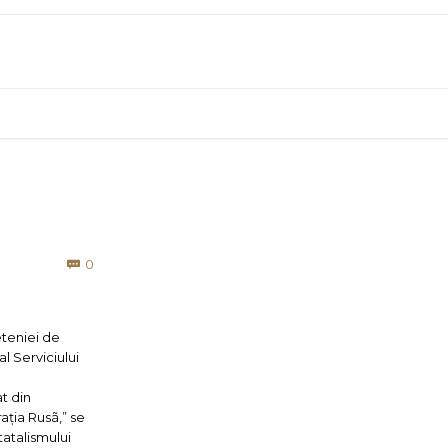
Comments
0

eteniei de
l Serviciului
at din
ația Rusã,” se
atalismului