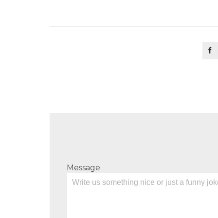

Message