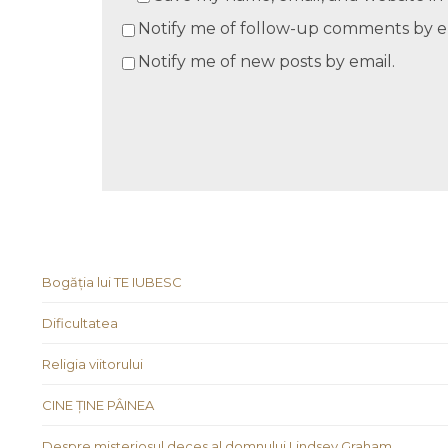
Notify me of follow-up comments by e
Notify me of new posts by email.
Bogăția lui TE IUBESC
Dificultatea
Religia viitorului
CINE ȚINE PÂINEA
Despre misteriosul deces al domnului Lindsey Graham