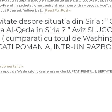
utin, un adept al apropierii statului de Biserica Ortodoxã Rusã, a nu
ro-Kremlin a pichetat joi un centru al mormonilor din Moscova. Aceºtia
ducã Rusia sub “influenþa […]
Read Full Post »
itate despre situatia din Siria : ”
ca Al-Qeda in Siria ? ” Aviz SLU
( cumparati cu totul de Washing
ECATI ROMANIA, INTR-UN RAZBO
n comentariu »
pat impotriva Washingtonului si Ierusalimului, LUPTATI PENTRU LIBERTA