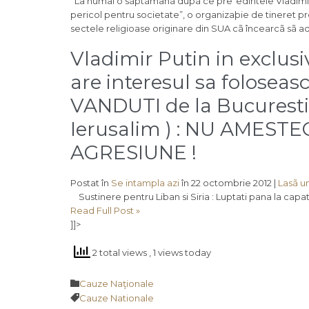
La numai o sãptãmânã dupã ce preºedintele Vladimir P
pericol pentru societate”, o organizaþie de tineret p
sectele religioase originare din SUA cã încearcã sã a
Vladimir Putin in exclusiv
are interesul sa foloseas
VANDUTI de la Bucuresti 
Ierusalim ) : NU AMEST
AGRESIUNE !
Postat în
Se intampla azi
în 22 octombrie 2012 |
Lasã u
Sustinere pentru Liban si Siria : Luptati pana la ca
Read Full Post »
]]>
2 total views
, 1 views today
Category

Cauze Naţionale
Tags

Cauze Nationale