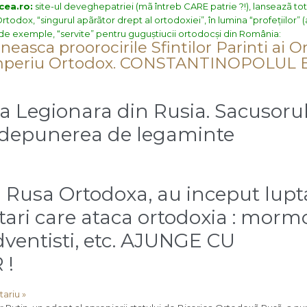
cea.ro:
site-ul deveghepatriei (mã întreb CARE patrie ?!), lanseazã to
todox, “singurul apãrãtor drept al ortodoxiei”, în lumina “profețiilor” (a
fl de exemple, “servite” pentru guguștiucii ortodocși din România:
neasca proorocirile Sfintilor Parinti ai O
ul Imperiu Ortodox. CONSTANTINOPOLUL
a Legionara din Rusia. Sacusoru
i depunerea de legaminte
ca Rusa Ortodoxa, au inceput lupt
ctari care ataca ortodoxia : morm
adventisti, etc. AJUNGE CU
 !
ariu »