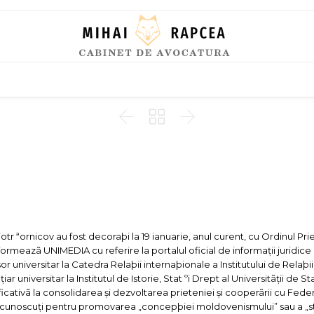
Skip
to
content



otr ªornicov au fost decoraþi la 19 ianuarie, anul curent, cu Ordinul Pri
ormeazã UNIMEDIA cu referire la portalul oficial de informații juridice a
r universitar la Catedra Relaþii internaþionale a Institutului de Relaþii
 universitar la Institutul de Istorie, Stat ºi Drept al Universitãții de St
ficativã la consolidarea și dezvoltarea prieteniei și cooperãrii cu Feder
nt cunoscuți pentru promovarea „concepþiei moldovenismului” sau a „st