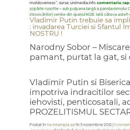
moldovenesc”.
sursa:
unimedia.info
comentariu rap
șopârle rusofile – sub pulpana largã a panslavismului Or
intoxicãrilor) venite din spațiul KGB. Iatã câteva aste
Vladimir Putin trebuie sa impli
: invadarea Turciei si Sfant
NOSTRU !
Narodny Sobor – Miscare
pamant, purtat la gat, s
Vladimir Putin si Biseri
impotriva indracitilor se
iehovisti, penticosatali, 
PROZELITISMUL SECTAR
Postat în
Se intampla azi
în 5 noiembrie 2012 |
1 coment