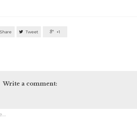
Share

Tweet

+1
Write a comment: