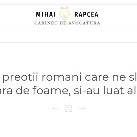
Skip
to
content
t preotii romani care ne s
a de foame, si-au luat al


