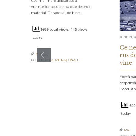
Cea mai mare dificultate a
vremurilor actuale nu este de ordin
material. Paradoxal, de bine…
1489 total views
, 145 views
today
JUNE 21, 2
Ce ne
rus d
MR

POSTED IN:
CAUZE NAŢIONALE
vine
Există oa
desprinsă
Bond. An
6299
today
MR
