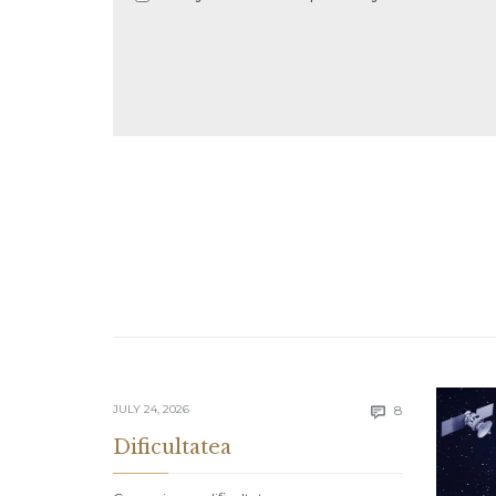
Comments
JULY 24, 2026
8

Dificultatea