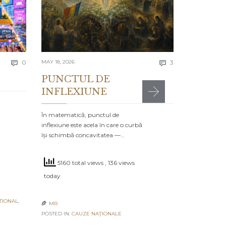
Se spune că e
greșelile alto
timpul…
4730 to
Comments
Comments
today
0
MAY 18, 2026
3


PUNCTUL DE
INFLEXIUNE
MR

POSTED IN:
CA
În matematică, punctul de
inflexiune este acela în care o curbă
își schimbă concavitatea —…
5160 total views
, 136 views
today
TIONAL
,
MR

POSTED IN:
CAUZE NAŢIONALE