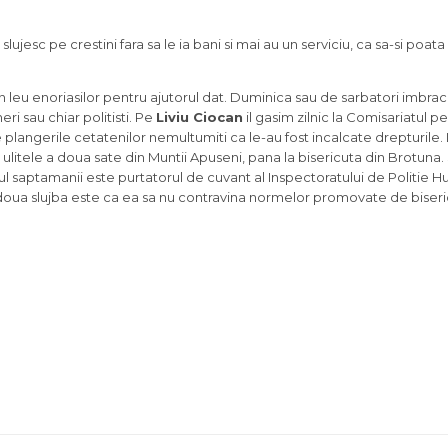
jesc pe crestini fara sa le ia bani si mai au un serviciu, ca sa-si poata
i un leu enoriasilor pentru ajutorul dat. Duminica sau de sarbatori imbr
neri sau chiar politisti. Pe
Liviu Ciocan
il gasim zilnic la Comisariatul p
angerile cetatenilor nemultumiti ca le-au fost incalcate drepturile. L
 ulitele a doua sate din Muntii Apuseni, pana la bisericuta din Brotuna.
pul saptamanii este purtatorul de cuvant al Inspectoratului de Politie 
a doua slujba este ca ea sa nu contravina normelor promovate de biseri