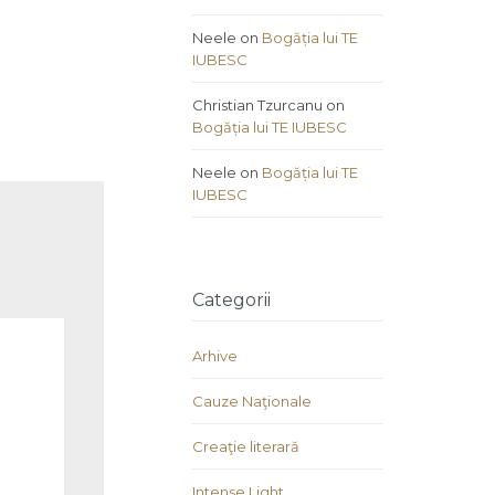
Neele
on
Bogăția lui TE
IUBESC
Christian Tzurcanu
on
Bogăția lui TE IUBESC
Neele
on
Bogăția lui TE
IUBESC
Categorii
Arhive
Cauze Naţionale
Creaţie literară
Intense Light