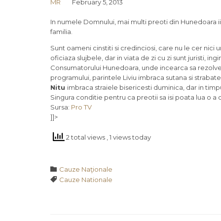
MR
February 5, 2013
In numele Domnului, mai multi preoti din Hunedoara ii slu
familia.
Sunt oameni cinstiti si credinciosi, care nu le cer nic
oficiaza slujbele, dar in viata de zi cu zi sunt juristi, ingi
Consumatorului Hunedoara, unde incearca sa rezolve pl
programului, parintele Liviu imbraca sutana si strabate
Nitu
imbraca straiele bisericesti duminica, dar in tim
Singura conditie pentru ca preotii sa isi poata lua o 
Sursa:
Pro TV
]]>
2 total views
, 1 views today
Category

Cauze Naţionale
Tags

Cauze Nationale