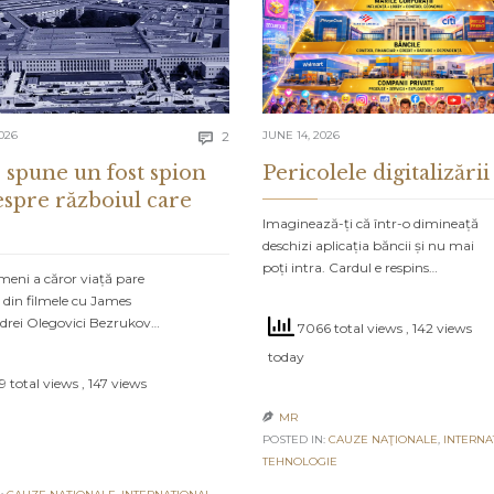
Comments
026
2
JUNE 14, 2026

 spune un fost spion
Pericolele digitalizării
espre războiul care
Imaginează-ți că într-o dimineață
deschizi aplicația băncii și nu mai
poți intra. Cardul e respins…
meni a căror viață pare
 din filmele cu James
drei Olegovici Bezrukov…
7066 total views
, 142 views
today
 total views
, 147 views
MR

POSTED IN:
CAUZE NAŢIONALE
,
INTERNA
TEHNOLOGIE