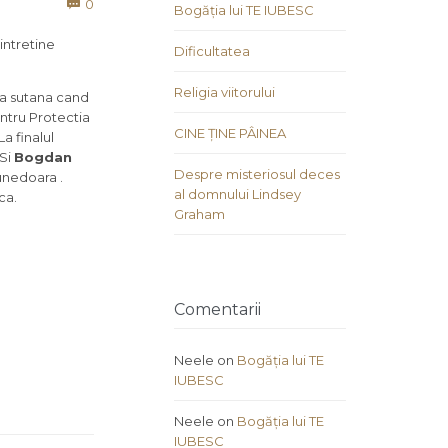
Comments
0

Bogăția lui TE IUBESC
 intretine
Dificultatea
Religia viitorului
aca sutana cand
entru Protectia
CINE ȚINE PÂINEA
a finalul
 Si
Bogdan
Despre misteriosul deces
Hunedoara .
al domnului Lindsey
ca.
Graham
Comentarii
Neele
on
Bogăția lui TE
IUBESC
Neele
on
Bogăția lui TE
IUBESC