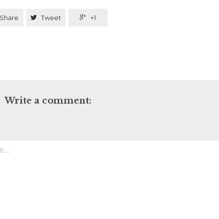
Share

Tweet

+1
Write a comment: