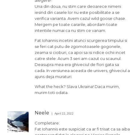
alegere!
Una din doua, nu stim care deoarece nimeni
iesind din casele lor nu este posibilitate a se
verifica varianta. Avem cazul wild goose chase.
Mergem pe toate cararile, abordam toate
intentiile numai ca nu stim ce vanam.
Fat Iohannis incetini atunci scurgerea timpului si
se feri cat putu de zgomotoasele gogonele,
zeama si cioburi, ca apoi sa isi ridice ochii incet
catre stele: Acum 3 seri am cazut cu scaunul.
Deasupra mea era ghiveciul de flori gata sa
cada. In versiunea aceasta de univers, ghiveciul a
ajuns deja muraturi.
What the heck? Slava Ukraina! Daca murim,
murim toti odata.
Neele
April 22, 2022
Completare:
Fat Iohannis este suspiciat ca ar fi trisat ca sa aiba
contracandidat la alegeri pe Viorica Dancila.