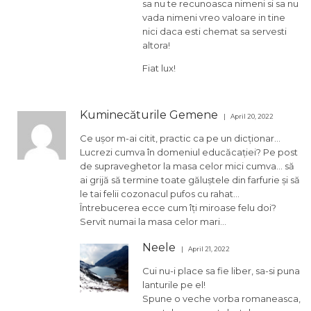
sa nu te recunoasca nimeni si sa nu
vada nimeni vreo valoare in tine
nici daca esti chemat sa servesti
altora!
Fiat lux!
Kuminecăturile Gemene
April 20, 2022
Ce ușor m-ai citit, practic ca pe un dicționar…
Lucrezi cumva în domeniul educăcației? Pe post
de supraveghetor la masa celor mici cumva… să
ai grijă să termine toate găluștele din farfurie și să
le tai felii cozonacul pufos cu rahat…
Întrebucerea ecce cum îți miroase felu doi?
Servit numai la masa celor mari…
Neele
April 21, 2022
Cui nu-i place sa fie liber, sa-si puna
lanturile pe el!
Spune o veche vorba romaneasca,