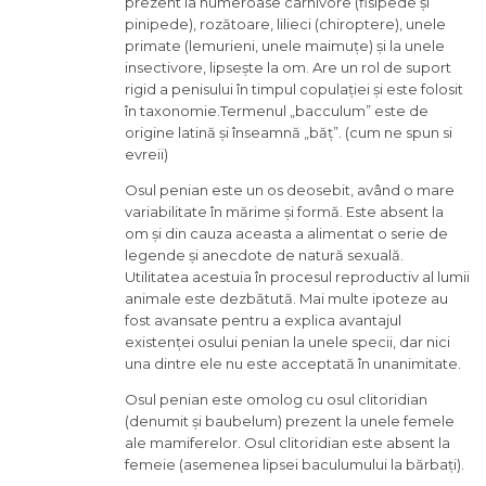
prezent la numeroase carnivore (fisipede și
pinipede), rozătoare, lilieci (chiroptere), unele
primate (lemurieni, unele maimuțe) și la unele
insectivore, lipsește la om. Are un rol de suport
rigid a penisului în timpul copulației și este folosit
în taxonomie.Termenul „bacculum” este de
origine latină și înseamnă „băț”. (cum ne spun si
evreii)
Osul penian este un os deosebit, având o mare
variabilitate în mărime și formă. Este absent la
om și din cauza aceasta a alimentat o serie de
legende și anecdote de natură sexuală.
Utilitatea acestuia în procesul reproductiv al lumii
animale este dezbătută. Mai multe ipoteze au
fost avansate pentru a explica avantajul
existenței osului penian la unele specii, dar nici
una dintre ele nu este acceptată în unanimitate.
Osul penian este omolog cu osul clitoridian
(denumit și baubelum) prezent la unele femele
ale mamiferelor. Osul clitoridian este absent la
femeie (asemenea lipsei baculumului la bărbați).