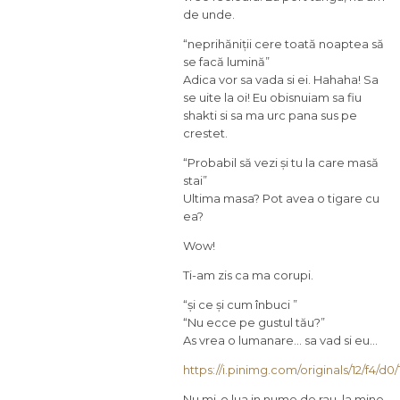
de unde.
“neprihăniții cere toată noaptea să
se facă lumină”
Adica vor sa vada si ei. Hahaha! Sa
se uite la oi! Eu obisnuiam sa fiu
shakti si sa ma urc pana sus pe
crestet.
“Probabil să vezi și tu la care masă
stai”
Ultima masa? Pot avea o tigare cu
ea?
Wow!
Ti-am zis ca ma corupi.
“și ce și cum înbuci ”
“Nu ecce pe gustul tău?”
As vrea o lumanare… sa vad si eu…
https://i.pinimg.com/originals/12/f4/
Nu mi-o lua in nume de rau, la mine