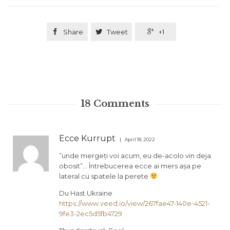

Share

Tweet

+1
18
Comments
Ecce Kurrupt
April 18, 2022
”unde mergeți voi acum, eu de-acolo vin deja
obosit”… Întrebucerea ecce ai mers așa pe
lateral cu spatele la perete
Du Hast Ukraine
https://www.veed.io/view/267fae47-140e-4521-
9fe3-2ec5d5fb4729