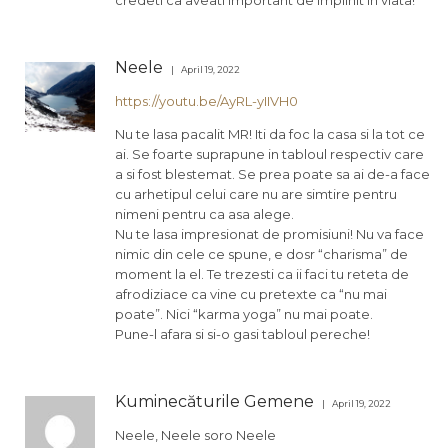
Neele
April 19, 2022
https://youtu.be/AyRL-yIIVH0
Nu te lasa pacalit MR! Iti da foc la casa si la tot ce
ai. Se foarte suprapune in tabloul respectiv care
a si fost blestemat. Se prea poate sa ai de-a face
cu arhetipul celui care nu are simtire pentru
nimeni pentru ca asa alege.
Nu te lasa impresionat de promisiuni! Nu va face
nimic din cele ce spune, e dosr “charisma” de
moment la el. Te trezesti ca ii faci tu reteta de
afrodiziace ca vine cu pretexte ca “nu mai
poate”. Nici “karma yoga” nu mai poate.
Pune-l afara si si-o gasi tabloul pereche!
Kuminecăturile Gemene
April 19, 2022
Neele, Neele soro Neele