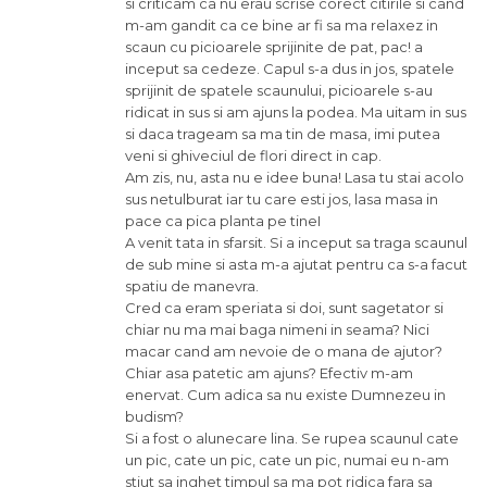
si criticam ca nu erau scrise corect citirile si cand
m-am gandit ca ce bine ar fi sa ma relaxez in
scaun cu picioarele sprijinite de pat, pac! a
inceput sa cedeze. Capul s-a dus in jos, spatele
sprijinit de spatele scaunului, picioarele s-au
ridicat in sus si am ajuns la podea. Ma uitam in sus
si daca trageam sa ma tin de masa, imi putea
veni si ghiveciul de flori direct in cap.
Am zis, nu, asta nu e idee buna! Lasa tu stai acolo
sus netulburat iar tu care esti jos, lasa masa in
pace ca pica planta pe tineI
A venit tata in sfarsit. Si a inceput sa traga scaunul
de sub mine si asta m-a ajutat pentru ca s-a facut
spatiu de manevra.
Cred ca eram speriata si doi, sunt sagetator si
chiar nu ma mai baga nimeni in seama? Nici
macar cand am nevoie de o mana de ajutor?
Chiar asa patetic am ajuns? Efectiv m-am
enervat. Cum adica sa nu existe Dumnezeu in
budism?
Si a fost o alunecare lina. Se rupea scaunul cate
un pic, cate un pic, cate un pic, numai eu n-am
stiut sa inghet timpul sa ma pot ridica fara sa