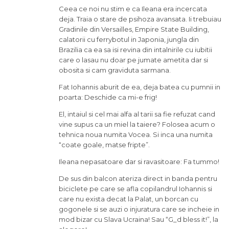
Ceea ce noi nu stim e ca Ileana era incercata
deja. Traia o stare de psihoza avansata. Ii trebuiau
Gradinile din Versailles, Empire State Building,
calatorii cu ferrybotul in Japonia, jungla din
Brazilia ca ea sa isi revina din intalnirile cu iubitii
care o lasau nu doar pe jumate ametita dar si
obosita si cam graviduta sarmana.
Fat Iohannis aburit de ea, deja batea cu pumnii in
poarta: Deschide ca mi-e frig!
El, intaiul si cel mai alfa al tarii sa fie refuzat cand
vine supus ca un miel la taiere? Folosea acum o
tehnica noua numita Vocea. Si inca una numita
“coate goale, matse fripte”.
Ileana nepasatoare dar si ravasitoare: Fa tummo!
De sus din balcon ateriza direct in banda pentru
biciclete pe care se afla copilandrul Iohannis si
care nu exista decat la Palat, un borcan cu
gogonele si se auzi o injuratura care se incheie in
mod bizar cu Slava Ucraina! Sau “G_d bless it!”, la