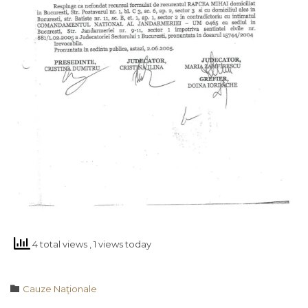
4 total views
, 1 views today
Category

Cauze Naţionale