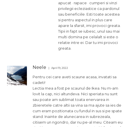
apucat · rapace · cumperi si vinzi
privilegii ecleziastice ca pardonul
sau beneficiile. Esti toate acestea
si pentru aspectul in plus care
apare la sfarsit, imi provoci greata.
Tipii in fapt se iubesc, unul sau mai
multi domina pe celalalt si este o
relatie intre ei. Dar tu imi provoci
greata.
Neele
April 19, 2022
Pentru cei care aveti scaune acasa, invatati sa
cadeti!
Lectia mea a fost pe scaunul de Ikea. Nu m-am
lovit la cap, nici altundeva. Nici speriata nu sunt
sau poate am sublimat toata enervarea in
zbieretele catre altii sa vina sa ma ajute sa ies de
cum eram pozitionata cu fundul in sus si pe spate
stand. Inainte de alunecarea in subrezeala,
citisem un ngondro, dar nu pe-al meu. Citeam eu