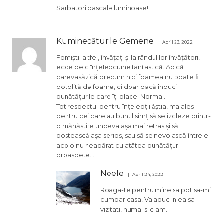
Sarbatori pascale luminoase!
Kuminecăturile Gemene
April 23, 2022
Fomiștii altfel, învățați și la rândul lor învățători,
ecce de o înțelepciune fantastică. Adică
carevasăzică precum nici foamea nu poate fi
potolită de foame, ci doar dacă înbuci
bunătățurile care îți place. Normal.
Tot respectul pentru înțelepții ăștia, maiales
pentru cei care au bunul simț să se izoleze printr-
o mănăstire undeva așa mai retras și să
postească așa serios, sau să se nevoiască între ei
acolo nu neapărat cu atâtea bunătățuri
proaspete…
Neele
April 24, 2022
Roaga-te pentru mine sa pot sa-mi
cumpar casa! Va aduc in ea sa
vizitati, numai s-o am.