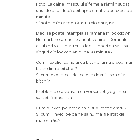
Foto: La câine, masculul și femela rămân sudați
unul de altul după coit aproximativ douăzeci de
minute
Si noi numim aceea karma violenta, Kali.
Deci se poate intampla sa ramana in lockdown.
Nu mai bine atunci le anunti venirea Domnului si
ei iubind viata mai mult decat moartea sa iasa
singuri din lockdown dupa 20 minute?
Cum ii explici cainelui ca bitch a lui nu e cea mai
bitch dintre bitches?
Si cum explici catelei ca el e doar “a son of a
bitch”?
Problema e a voastra ca voi sunteti yoghini si
sunteti “constiinta”.
Cum o inveti pe catea sa-si sublimeze estrul?
Si cum il inveti pe caine sa nu mai fie atat de
material/ist?