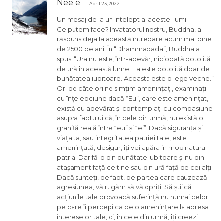
Neele
April 23, 2022
Un mesaj de la un intelept al acestei lumi:
Ce putem face? Invatatorul nostru, Buddha, a
răspuns deja la această întrebare acum mai bine
de 2500 de ani. În “Dhammapada”, Buddha a
spus: “Ura nu este, într-adevăr, niciodată potolită
de ură în această lume. Ea este potolită doar de
bunătatea iubitoare. Aceasta este o lege veche.”
Ori de câte ori ne simțim amenințați, examinați
cu înțelepciune dacă “Eu”, care este amenințat,
există cu adevărat și contemplați cu compasiune
asupra faptului că, în cele din urmă, nu există o
graniță reală între “eu” și “ei”. Dacă siguranța și
viața ta, sau integritatea patriei tale, este
amenințată, desigur, îți vei apăra in mod natural
patria. Dar fă-o din bunătate iubitoare și nu din
atașament față de tine sau din ură față de ceilalți.
Dacă sunteți, de fapt, pe partea care cauzează
agresiunea, vă rugăm să vă opriți! Să știi că
acțiunile tale provoacă suferință nu numai celor
pe care îi percepi ca pe o amenințare la adresa
intereselor tale, ci, în cele din urmă, îți creezi