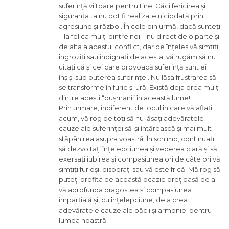
suferință viitoare pentru tine. Căci fericirea și
siguranța ta nu pot fi realizate niciodată prin
agresiune și război. În cele din urmă, dacă sunteți
– la fel ca mulți dintre noi – nu direct de o parte și
de alta a acestui conflict, dar de înțeles vă simțiți
îngroziți sau indignați de acesta, vă rugăm să nu
uitați că și cei care provoacă suferință sunt ei
înșiși sub puterea suferinței. Nu lăsa frustrarea să
se transforme în furie și ură! Există deja prea mulți
dintre acești “dușmani” în această lume!
Prin urmare, indiferent de locul în care vă aflați
acum, vă rog pe toți să nu lăsați adevăratele
cauze ale suferinței să-și întărească și mai mult
stăpânirea asupra voastră. În schimb, continuați
să dezvoltați înțelepciunea și vederea clară și să
exersați iubirea și compasiunea ori de câte ori vă
simțiți furioși, disperați sau vă este frică. Mă rog să
puteți profita de această ocazie prețioasă de a
vă aprofunda dragostea și compasiunea
imparțială și, cu înțelepciune, de a crea
adevăratele cauze ale păcii și armoniei pentru
lumea noastră.