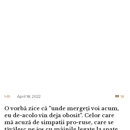
Co
MR
April 18, 2022
18

O vorbă zice că ”unde mergeți voi acum,
eu de-acolo vin deja obosit”. Celor care
mă acuză de simpatii pro-ruse, care se
tăvălesc pe jos cu mâinile legate la spate