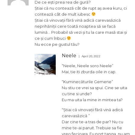
De ce ești prea rea de gură?
Știai că nu contează cât de rupt aș avea kuru, ci
contează cât de mult iubesc
Știai că vinovații fără vină adică carevasăzică
neprihăniții cere toată noaptea să se facă
lumină… Probabil să vezi și tu la care masă stai și
ce și cum înbuci
Nu ecce pe gustul tău?
Neele
April 20, 2022
“Neele, Neele soro Neele”
Mai, tie iti zburda oile in cap.
“Kuminecăturile Gemene”
Nu stiu ce vrei sa spui. Cine se uita
cu tine si unde?
Eu ma uita la mine in mintea ta?
“Știai că vinovații fără vină adică
carevasăzică ”
Dar cine te-a tras de par? Nu cu
mine te-ai paruit. Trebuie sa fie
vreo fecioara. Eu port tanga, nu am