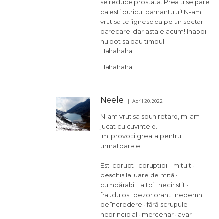
se reduce prostata. Prea ti se pare
ca esti buricul pamantului! N-am
vrut sa te jignesc ca pe un sectar
oarecare, dar asta e acum! Inapoi
nu pot sa dau timpul.
Hahahaha!
Hahahaha!
Neele
April 20, 2022
N-am vrut sa spun retard, m-am
jucat cu cuvintele.
Imi provoci greata pentru
urmatoarele:
:
Esti corupt · coruptibil · mituit ·
deschis la luare de mită ·
cumpărabil · altoi · necinstit ·
fraudulos · dezonorant · nedemn
de încredere · fără scrupule ·
neprincipial · mercenar · avar ·