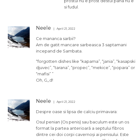
prostul nu e prost destul pana nu e
si fudul.
Neele
April 21, 2022
Ce mananca sarbii?
Am de gatit mancare sarbeasca 3 saptamani
incepand de Sambata.
“forgotten dishes like “kapama”, “jania”, “kasapski
djuvec”, “tarana”, “propec”, “mekice”, “popara” or
“mafisi” ”
Oh, G_d!
Neele
April 21, 2022
Despre oase si lipsa de calciu primavara:
Osul penian (Os penis) sau baculum este un os
format la partea anterioară a septului fibros
dintre cei doi corpi cavernoși ai penisului. Este