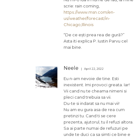
scrie: rain coming,
https://www.msn.com/en-
us/weather/forecast/in-
Chicago,Illinois
“De ce ești prea rea de gură?”
Asta iti explica P. Iustin Parvu cel
mai bine.
Neele
April 22, 2022
Eu n-am nevoie de tine. Esti
inexistent. Imi provoci greata. Iar!
Vii cand nu te cheama nimeni si
pleci cand trebuia sa vii.
Du-te si indarat sa nu mai vii!
Nu am eu gura asa de rea cum
pretinzi tu. Cand ti se cere
prezenta, ajutorul, tu il refuzi altora.
Sa ai parte numai de refuzuri pe
unde te duci ca sa simti ce bine e