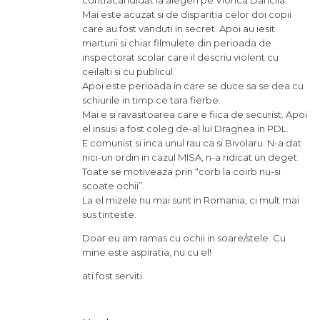
Mai este acuzat si de disparitia celor doi copii
care au fost vanduti in secret. Apoi au iesit
marturii si chiar filmulete din perioada de
inspectorat scolar care il descriu violent cu
ceilalti si cu publicul.
Apoi este perioada in care se duce sa se dea cu
schiurile in timp ce tara fierbe.
Mai e si ravasitoarea care e fiica de securist. Apoi
el insusi a fost coleg de-al lui Dragnea in PDL.
E comunist si inca unul rau ca si Bivolaru. N-a dat
nici-un ordin in cazul MISA, n-a ridicat un deget.
Toate se motiveaza prin “corb la coirb nu-si
scoate ochii”.
La el mizele nu mai sunt in Romania, ci mult mai
sus tinteste.
Doar eu am ramas cu ochii in soare/stele. Cu
mine este aspiratia, nu cu el!
ati fost serviti