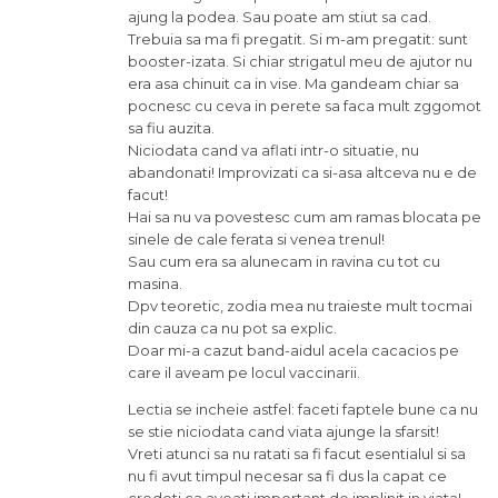
ajung la podea. Sau poate am stiut sa cad.
Trebuia sa ma fi pregatit. Si m-am pregatit: sunt
booster-izata. Si chiar strigatul meu de ajutor nu
era asa chinuit ca in vise. Ma gandeam chiar sa
pocnesc cu ceva in perete sa faca mult zggomot
sa fiu auzita.
Niciodata cand va aflati intr-o situatie, nu
abandonati! Improvizati ca si-asa altceva nu e de
facut!
Hai sa nu va povestesc cum am ramas blocata pe
sinele de cale ferata si venea trenul!
Sau cum era sa alunecam in ravina cu tot cu
masina.
Dpv teoretic, zodia mea nu traieste mult tocmai
din cauza ca nu pot sa explic.
Doar mi-a cazut band-aidul acela cacacios pe
care il aveam pe locul vaccinarii.
Lectia se incheie astfel: faceti faptele bune ca nu
se stie niciodata cand viata ajunge la sfarsit!
Vreti atunci sa nu ratati sa fi facut esentialul si sa
nu fi avut timpul necesar sa fi dus la capat ce
credeti ca aveati important de implinit in viata!