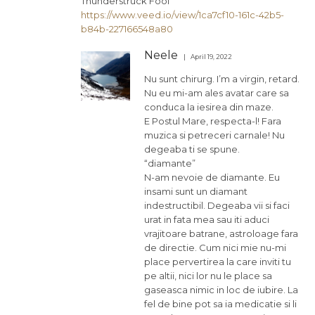
Thunderstruck Fool
https://www.veed.io/view/1ca7cf10-161c-42b5-
b84b-227166548a80
Neele
April 19, 2022
Nu sunt chirurg. I’m a virgin, retard.
Nu eu mi-am ales avatar care sa
conduca la iesirea din maze.
E Postul Mare, respecta-l! Fara
muzica si petreceri carnale! Nu
degeaba ti se spune.
“diamante”
N-am nevoie de diamante. Eu
insami sunt un diamant
indestructibil. Degeaba vii si faci
urat in fata mea sau iti aduci
vrajitoare batrane, astroloage fara
de directie. Cum nici mie nu-mi
place pervertirea la care inviti tu
pe altii, nici lor nu le place sa
gaseasca nimic in loc de iubire. La
fel de bine pot sa ia medicatie si li