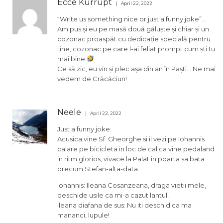
Ecce Kurrupt
April 22, 2022
“Write us something nice or just a funny joke”…
Am pus și eu pe masă două găluște și chiar și un
cozonac proaspăt cu dedicație specială pentru
tine, cozonac pe care l-ai feliat prompt cum ști tu
mai bine
Ce să zic, eu vin și plec așa din an în Paști… Ne mai
vedem de Crăcăciun!
Neele
April 22, 2022
Just a funny joke:
Acusica vine Sf. Gheorghe si il vezi pe Iohannis
calare pe bicicleta in loc de cal ca vine pedaland
in ritm glorios, vivace la Palat in poarta sa bata
precum Stefan-alta-data.
Iohannis: Ileana Cosanzeana, draga vietii mele,
deschide usile ca mi-a cazut lantul!
Ileana diafana de sus: Nu iti deschid ca ma
mananci, lupule!