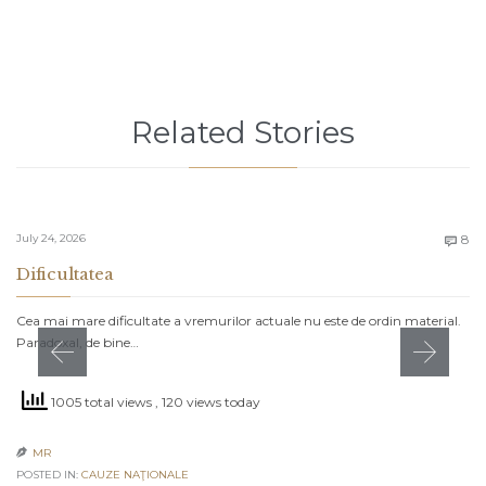
Related Stories
C
July 24, 2026
8

Dificultatea
Cea mai mare dificultate a vremurilor actuale nu este de ordin material.
Paradoxal, de bine…
1005 total views
, 120 views today
MR

POSTED IN:
CAUZE NAŢIONALE