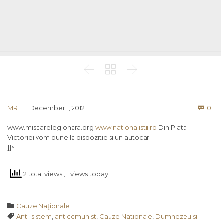



Co
MR
December 1, 2012
0

www.miscarelegionara.org
www.nationalistii.ro
Din Piata
Victoriei vom pune la dispozitie si un autocar.
]]>
2 total views
, 1 views today
Category

Cauze Naţionale
Tags

Anti-sistem
,
anticomunist
,
Cauze Nationale
,
Dumnezeu si