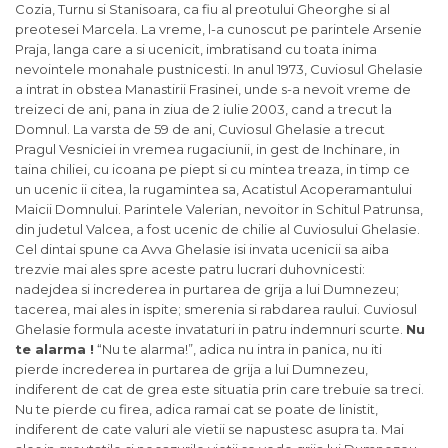
Cozia, Turnu si Stanisoara, ca fiu al preotului Gheorghe si al
preotesei Marcela. La vreme, l-a cunoscut pe parintele Arsenie
Praja, langa care a si ucenicit, imbratisand cu toata inima
nevointele monahale pustnicesti. In anul 1973, Cuviosul Ghelasie
a intrat in obstea Manastirii Frasinei, unde s-a nevoit vreme de
treizeci de ani, pana in ziua de 2 iulie 2003, cand a trecut la
Domnul. La varsta de 59 de ani, Cuviosul Ghelasie a trecut
Pragul Vesniciei in vremea rugaciunii, in gest de Inchinare, in
taina chiliei, cu icoana pe piept si cu mintea treaza, in timp ce
un ucenic ii citea, la rugamintea sa, Acatistul Acoperamantului
Maicii Domnului. Parintele Valerian, nevoitor in Schitul Patrunsa,
din judetul Valcea, a fost ucenic de chilie al Cuviosului Ghelasie.
Cel dintai spune ca Avva Ghelasie isi invata ucenicii sa aiba
trezvie mai ales spre aceste patru lucrari duhovnicesti:
nadejdea si increderea in purtarea de grija a lui Dumnezeu;
tacerea, mai ales in ispite; smerenia si rabdarea raului. Cuviosul
Ghelasie formula aceste invataturi in patru indemnuri scurte.
Nu
te alarma !
“Nu te alarma!”, adica nu intra in panica, nu iti
pierde increderea in purtarea de grija a lui Dumnezeu,
indiferent de cat de grea este situatia prin care trebuie sa treci.
Nu te pierde cu firea, adica ramai cat se poate de linistit,
indiferent de cate valuri ale vietii se napustesc asupra ta. Mai