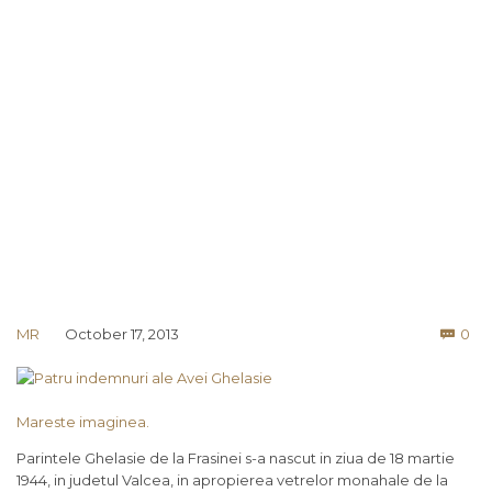
Co
MR
October 17, 2013
0

Mareste imaginea.
Parintele Ghelasie de la Frasinei s-a nascut in ziua de 18 martie
1944, in judetul Valcea, in apropierea vetrelor monahale de la