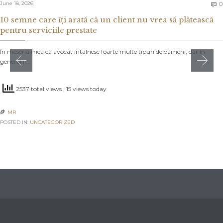
June 18, 2026
0

10 semne care îți arată că un client nu vrea să plătească
pentru serviciile prestate
În meseria mea ca avocat întâlnesc foarte multe tipuri de oameni, dar în
general îi…
2537 total views
, 15 views today
MR

POSTED IN:
UNCATEGORIZED