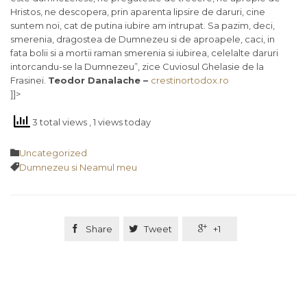
Hristos, ne descopera, prin aparenta lipsire de daruri, cine
suntem noi, cat de putina iubire am intrupat. Sa pazim, deci,
smerenia, dragostea de Dumnezeu si de aproapele, caci, in
fata bolii si a mortii raman smerenia si iubirea, celelalte daruri
intorcandu-se la Dumnezeu”, zice Cuviosul Ghelasie de la
Frasinei.
Teodor Danalache –
crestinortodox.ro
]]>
3 total views
, 1 views today
Category

Uncategorized
Tags

Dumnezeu si Neamul meu

Share

Tweet

+1