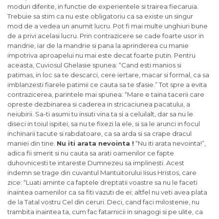
moduri diferite, in functie de experientele si trairea fiecaruia.
Trebuie sa stim ca nu este obligatoriu ca sa existe un singur
mod de a vedea un anumit lucru. Pot fi mai multe unghiuri bune
de a privi acelasi lucru. Prin contrazicere se cade foarte usor in
mandrie, iar de la mandrie si pana la aprinderea cu manie
impotriva aproapelui nu mai este decat foarte putin. Pentru
aceasta, Cuviosul Ghelasie spunea: “Cand esti manios si
patimas, in loc sa te descarci, cere iertare, macar si formal, ca sa
imblanzesti fiarele patimii ce cauta sa te sfasie.” Tot spre a evita
contrazicerea, parintele mai spunea: “Mare e taina tacerii care
opreste dezbinarea si caderea in stricaciunea pacatului, a
neiubirii. Sa-ti asumi tu insuti vina ta si a celuilalt, dar sa nu le
diseci in toiul ispitei, sa nu te fixezi la ele, si sa le arunci in focul
inchinarii tacute si rabdatoare, ca sa arda si sa crape dracul
maniei din tine.
Nu iti arata nevointa !
“Nu iti arata nevointa!”,
adica fii smerit si nu cauta sa arati oamenilor ce fapte
duhovnicesti te intareste Dumnezeu sa implinesti. Acest
indemn se trage din cuvantul Mantuitorului Iisus Hristos, care
zice: “Luati aminte ca faptele dreptatii voastre sa nu le faceti
inaintea oamenilor ca sa fiti vazuti de ei; altfel nu veti avea plata
de la Tatal vostru Cel din ceruri. Deci, cand faci milostenie, nu
trambita inaintea ta, cum fac fatarnicii in sinagogi si pe ulite, ca