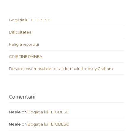
Bogăția lui TE IUBESC
Dificultatea
Religia viitorului
CINE ȚINE PÂINEA
Despre misteriosul deces al domnului Lindsey Graham
Comentarii
Neele
on
Bogăția lui TE IUBESC
Neele
on
Bogăția lui TE IUBESC