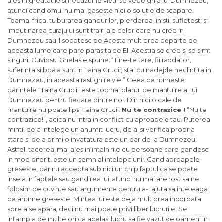
ales in greutatile si necazurile vietii se vede grija lui Dumnezeu,
atunci cand omul nu mai gaseste nici o solutie de scapare.
Teama, frica, tulburarea gandurilor, pierderea linistii sufletesti si
imputinarea curajului sunt trairi ale celor care nu cred in
Dumnezeu sau Il socotesc pe Acesta mult prea departe de
aceasta lume care pare parasita de El. Acestia se cred si se simt
singuri. Cuviosul Ghelasie spune: “Tine-te tare, fii rabdator,
suferinta si boala sunt in Taina Crucii; stai cu nadejde neclintita in
Dumnezeu, in aceasta rastignire vie.” Ceea ce numeste
parintele “Taina Crucii” este tocmai planul de mantuire al lui
Dumnezeu pentru fiecare dintre noi. Din nici o cale de
mantuire nu poate lipsi Taina Crucii.
Nu te contrazice !
“Nu te
contrazice!”, adica nu intra in conflict cu aproapele tau. Puterea
mintii de a intelege un anumit lucru, de a-si verifica propria
stare si de a primi o invatatura este un dar de la Dumnezeu.
Astfel, tacerea, mai ales in intalnirile cu persoane care gandesc
in mod diferit, este un semn al intelepciunii. Cand aproapele
greseste, dar nu accepta sub nici un chip faptul ca se poate
insela in faptele sau gandirea lui, atunci nu mai are rost sa ne
folosim de cuvinte sau argumente pentru a-l ajuta sa inteleaga
ce anume greseste. Mintea lui este deja mult prea incordata
spre a se apara, deci nu mai poate privi liber lucrurile. Se
intampla de multe ori ca acelasi lucru sa fie vazut de oameni in