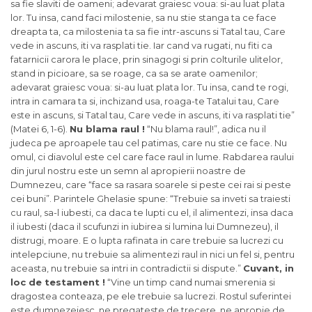
sa fie slaviti de oameni; adevarat graiesc voua: si-au luat plata
lor. Tu insa, cand faci milostenie, sa nu stie stanga ta ce face
dreapta ta, ca milostenia ta sa fie intr-ascuns si Tatal tau, Care
vede in ascuns, iti va rasplati tie. Iar cand va rugati, nu fiti ca
fatarnicii carora le place, prin sinagogi si prin colturile ulitelor,
stand in picioare, sa se roage, ca sa se arate oamenilor;
adevarat graiesc voua: si-au luat plata lor. Tu insa, cand te rogi,
intra in camara ta si, inchizand usa, roaga-te Tatalui tau, Care
este in ascuns, si Tatal tau, Care vede in ascuns, iti va rasplati tie”
(Matei 6, 1-6).
Nu blama raul !
“Nu blama raul!”, adica nu il
judeca pe aproapele tau cel patimas, care nu stie ce face. Nu
omul, ci diavolul este cel care face raul in lume. Rabdarea raului
din jurul nostru este un semn al apropierii noastre de
Dumnezeu, care “face sa rasara soarele si peste cei rai si peste
cei buni”. Parintele Ghelasie spune: “Trebuie sa inveti sa traiesti
cu raul, sa-l iubesti, ca daca te lupti cu el, il alimentezi, insa daca
il iubesti (daca il scufunzi in iubirea si lumina lui Dumnezeu), il
distrugi, moare. E o lupta rafinata in care trebuie sa lucrezi cu
intelepciune, nu trebuie sa alimentezi raul in nici un fel si, pentru
aceasta, nu trebuie sa intri in contradictii si dispute.”
Cuvant, in
loc de testament !
“Vine un timp cand numai smerenia si
dragostea conteaza, pe ele trebuie sa lucrezi. Rostul suferintei
este dumnezeiesc, ne pregateste de trecere, ne apropie de