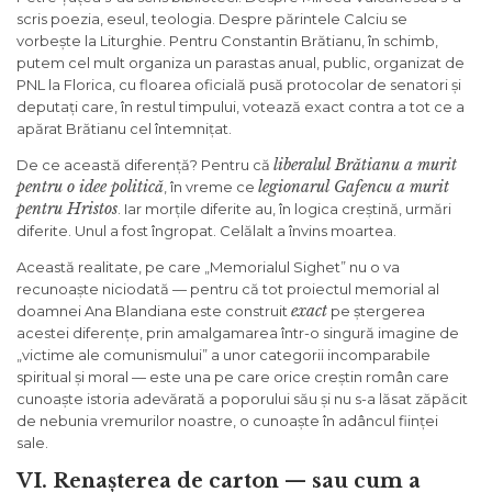
scris poezia, eseul, teologia. Despre părintele Calciu se
vorbește la Liturghie. Pentru Constantin Brătianu, în schimb,
putem cel mult organiza un parastas anual, public, organizat de
PNL la Florica, cu floarea oficială pusă protocolar de senatori și
deputați care, în restul timpului, votează exact contra a tot ce a
apărat Brătianu cel întemnițat.
liberalul Brătianu a murit
De ce această diferență? Pentru că
pentru o idee politică
legionarul Gafencu a murit
, în vreme ce
pentru Hristos
. Iar morțile diferite au, în logica creștină, urmări
diferite. Unul a fost îngropat. Celălalt a învins moartea.
Această realitate, pe care „Memorialul Sighet” nu o va
recunoaște niciodată — pentru că tot proiectul memorial al
exact
doamnei Ana Blandiana este construit
pe ștergerea
acestei diferențe, prin amalgamarea într-o singură imagine de
„victime ale comunismului” a unor categorii incomparabile
spiritual și moral — este una pe care orice creștin român care
cunoaște istoria adevărată a poporului său și nu s-a lăsat zăpăcit
de nebunia vremurilor noastre, o cunoaște în adâncul ființei
sale.
VI. Renașterea de carton — sau cum a