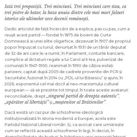
Iată trei propoziții. Trei minciuni. Trei minciuni care stau, ca
trei pietre de hotar, la baza unuia dintre cele mai mari falsuri
istorice ale ultimelor zece decenii românești.
Dedic articolul de față încercării de a explica, pas cu pas, cum a
reușit acest partid — fondat în 1875 de boierii de Curte
Domnească ai unei elite oligarhice, dezavuat în 1907 de propriul
popor împușcat cu tunul, denunțat în 1931 de un tânăr deputat
de 32 de ani care le-a numit, în Parlament, conturile bancare,
complice al dictaturii regale a lui Carol al II-lea, pulverizat de
comuniști în 1947–1950, reanimat în 1990 de câțiva exilați
parizieni, captat după 2005 de cadrele provenite din PCR și
Securitate, fuzionat în 2014 cu „PDL-ul lui Băsescu” și ajuns, în
2026, exponentul cel mai docil al neo-marxismului cultural
european — să se prezinte tot timpul, în toate aceste avataruri
„singurul partid de dreapta autentic”
ireconciliabile, drept
,
„apărător al libertății”
„moștenitor al Brătienilor”
și
.
Dacă există un caz pur de schizofrenie ideologică
instituționalizată în istoria modernă a Europei, acela este
Partidul Național Liberal român. Și, ca avocat care urmărește
cum se reflectă această schizofrenie în legi, în decizii, în
demolări forțate de busturi, în lichidarea unei generații întregi