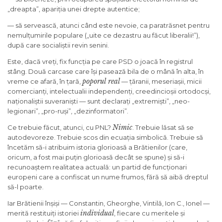
„dreapta”, apariția unei drepte autentice;
— să servească, atunci când este nevoie, ca paratrăsnet pentru
nemulțumirile populare („uite ce dezastru au făcut liberalii!”),
după care socialiștii revin senini.
Este, dacă vreți, fix funcția pe care PSD o joacă în registrul
stâng. Două carcase care își pasează bila de o mână în alta, în
poporul real
vreme ce afară, în țară,
— țăranii, meseriașii, micii
comercianți, intelectualii independenți, creedincioșii ortodocși,
naționaliștii suveraniști — sunt declarați „extremiști”, „neo-
legionari”, „pro-ruși”, „dezinformatori”.
Nimic
Ce trebuie făcut, atunci, cu PNL?
. Trebuie lăsat să se
autodevoreze. Trebuie scos din ecuația simbolică. Trebuie să
încetăm să-i atribuim istoria glorioasă a Brătienilor (care,
oricum, a fost mai puțin glorioasă decât se spune) și să-i
recunoaștem realitatea actuală: un partid de funcționari
europeni care a confiscat un nume frumos, fără să aibă dreptul
să-l poarte.
Iar Brătienii înșiși — Constantin, Gheorghe, Vintilă, Ion C., Ionel —
individual
merită restituiți istoriei
, fiecare cu meritele și