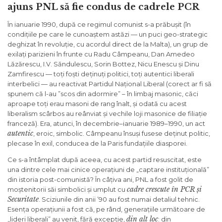
ajuns PNL să fie condus de cadrele PCR
În ianuarie 1990, după ce regimul comunist s-a prăbușit (în
condițiile pe care le cunoaștem astăzi — un puci geo-strategic
deghizat în revoluție, cu acordul direct de la Malta), un grup de
exilați parizieni în frunte cu Radu Câmpeanu, Dan Amedeo
Lăzărescu, I.V. Săndulescu, Sorin Bottez, Nicu Enescu și Dinu
Zamfirescu — toți foști deținuți politici, toți autentici liberali
interbelici — au reactivat Partidul Național Liberal (corect ar fi să
spunem că l-au ”scos din adormire” – în limbaj masonic, căci
aproape toți erau masoni de rang înalt, și odată cu acest
liberalism scârbos au reânviat și vechile loji masonice de filiație
franceză). Era, atunci, în decembrie–ianuarie 1989–1990, un act
autentic
, eroic, simbolic. Câmpeanu însuși fusese deținut politic,
plecase în exil, conducea de la Paris fundațiile diasporei.
Ce s-a întâmplat după aceea, cu acest partid resuscitat, este
una dintre cele mai cinice operațiuni de „captare instituțională”
din istoria post-comunistă? În câțiva ani, PNL a fost golit de
cadre crescute în PCR și
moștenitorii săi simbolici și umplut cu
Securitate
. Sciziunile din anii ’90 au fost numai detaliul tehnic.
Esența operațiunii a fost că, pe rând, generațiile următoare de
din alt loc
„lideri liberali” au venit, fără excepție,
: din