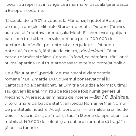
liberalii au reprimat în sânge cea mai mare răscoală țărănească
a Europei moderne.
Răscoala de la 1907 a izbucnit la Flămânzi, în județul Botoșani,
pe moșia prințului Mihalaki Sturdza, plecat la Dieppe. Țăranii s-
au revoltat împotriva arendașului Mochi Fischer, evreu galițian
care, prin trustul familiei sale, deținea peste 200.000 de
hectare de pământ pe teritoriul a trei județe — întindere
„Fischerland”
botezată în epocă, fără pic de cinism,
. Țăranii
cereau pământ și pâine. Cereau, în fond, ca pământul țării lor să
nu mai aparțină unui trust arendășesc evreiesc protejat politic.
Ce a făcut atunci „partidul cel mai vechi al democrației
române”? La 12 martie 1907, guvernul conservator al lui
Cantacuzino a demisionat, iar Dimitrie Sturdza a format ultimul
său guvern liberal. Ministru de Război a fost numit generalul
Ion I.C. Brătianu
Alexandru Averescu, iar ministru de Interne —
,
viitorul „mare bărbat de stat”, „arhitectul României Mari”, omul
de pe statuile noastre. Acești doi domni — un militar și un fiu de
boier — s-au întâlnit, au împărțit țara în 12 zone de operațiuni, au
mobilizat 140.000 de soldați și au dat ordin armatei să tragă în
țăranii cu tunurile.