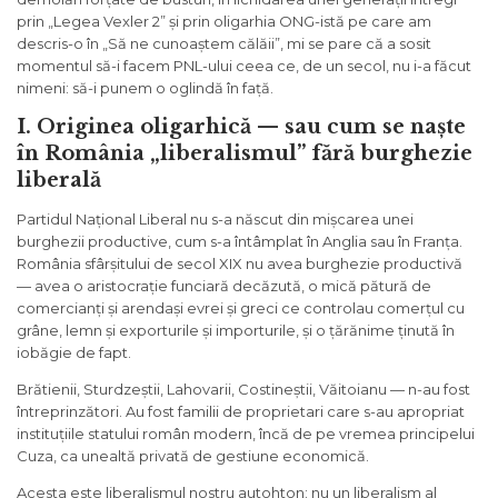
prin „Legea Vexler 2” și prin oligarhia ONG-istă pe care am
descris-o în „Să ne cunoaștem călăii”, mi se pare că a sosit
momentul să-i facem PNL-ului ceea ce, de un secol, nu i-a făcut
nimeni: să-i punem o oglindă în față.
I. Originea oligarhică — sau cum se naște
în România „liberalismul” fără burghezie
liberală
Partidul Național Liberal nu s-a născut din mișcarea unei
burghezii productive, cum s-a întâmplat în Anglia sau în Franța.
România sfârșitului de secol XIX nu avea burghezie productivă
— avea o aristocrație funciară decăzută, o mică pătură de
comercianți și arendași evrei și greci ce controlau comerțul cu
grâne, lemn și exporturile și importurile, și o țărănime ținută în
iobăgie de fapt.
Brătienii, Sturdzeștii, Lahovarii, Costineștii, Văitoianu — n-au fost
întreprinzători. Au fost familii de proprietari care s-au apropriat
instituțiile statului român modern, încă de pe vremea principelui
Cuza, ca unealtă privată de gestiune economică.
Acesta este liberalismul nostru autohton: nu un liberalism al