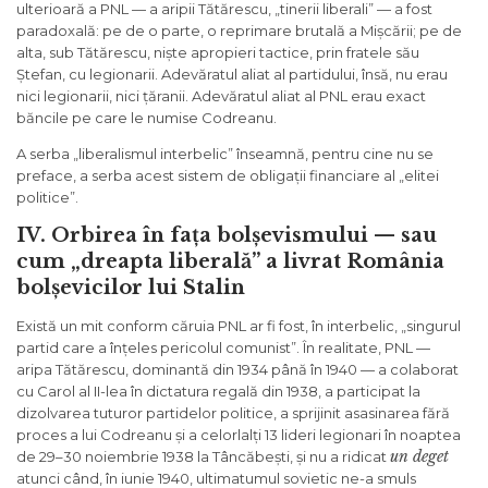
ulterioară a PNL — a aripii Tătărescu, „tinerii liberali” — a fost
paradoxală: pe de o parte, o reprimare brutală a Mișcării; pe de
alta, sub Tătărescu, niște apropieri tactice, prin fratele său
Ștefan, cu legionarii. Adevăratul aliat al partidului, însă, nu erau
nici legionarii, nici țăranii. Adevăratul aliat al PNL erau exact
băncile pe care le numise Codreanu.
A serba „liberalismul interbelic” înseamnă, pentru cine nu se
preface, a serba acest sistem de obligații financiare al „elitei
politice”.
IV. Orbirea în fața bolșevismului — sau
cum „dreapta liberală” a livrat România
bolșevicilor lui Stalin
Există un mit conform căruia PNL ar fi fost, în interbelic, „singurul
partid care a înțeles pericolul comunist”. În realitate, PNL —
aripa Tătărescu, dominantă din 1934 până în 1940 — a colaborat
cu Carol al II-lea în dictatura regală din 1938, a participat la
dizolvarea tuturor partidelor politice, a sprijinit asasinarea fără
proces a lui Codreanu și a celorlalți 13 lideri legionari în noaptea
un deget
de 29–30 noiembrie 1938 la Tâncăbești, și nu a ridicat
atunci când, în iunie 1940, ultimatumul sovietic ne-a smuls