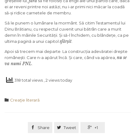
fără
greșelile lui,
să fie folosiți ca efigii ale unui partid care, dacă
ei ar reveni printre noi astăzi, nu i-ar primi nici măcar la coadă
să-și ridice carnetele de membru.
Să le punem o lumânare la mormânt. Să citim Testamentul lui
Dinu Brătianu, cu respectul cuvenit unui bătrân care a murit
demn în mâinile Securității. Și să-l închidem, cu blândețe, ca pe
sfârșit
ultima pagină a unui capitol
.
Apoi să trecem mai departe. La construcția adevăratei drepte
nu se
românești. Care n-a apărut încă. Și care, când va apărea,
va numi PNL
.
318 total views
, 2 views today
Category

Creaţie literară

Share

Tweet

+1