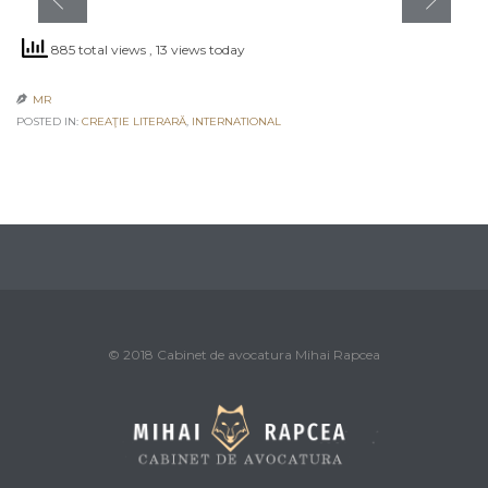
885 total views
, 13 views today
MR

POSTED IN:
CREAŢIE LITERARĂ
,
INTERNATIONAL
© 2018 Cabinet de avocatura Mihai Rapcea