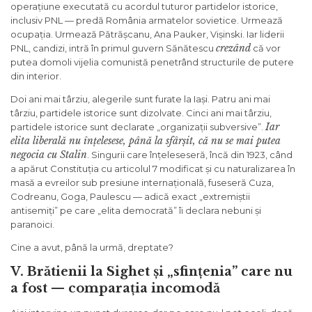
operațiune executată cu acordul tuturor partidelor istorice,
inclusiv PNL — predă România armatelor sovietice. Urmează
ocupația. Urmează Pătrășcanu, Ana Pauker, Vișinski. Iar liderii
crezând
PNL, candizi, intră în primul guvern Sănătescu
că vor
putea domoli vijelia comunistă penetrând structurile de putere
din interior.
Doi ani mai târziu, alegerile sunt furate la Iași. Patru ani mai
târziu, partidele istorice sunt dizolvate. Cinci ani mai târziu,
Iar
partidele istorice sunt declarate „organizații subversive”.
elita liberală nu înțelesese, până la sfârșit, că nu se mai putea
negocia cu Stalin
. Singurii care înțeleseseră, încă din 1923, când
a apărut Constituția cu articolul 7 modificat și cu naturalizarea în
masă a evreilor sub presiune internațională, fuseseră Cuza,
Codreanu, Goga, Paulescu — adică exact „extremiștii
antisemiți” pe care „elita democrată” îi declara nebuni și
paranoici.
Cine a avut, până la urmă, dreptate?
V. Brătienii la Sighet și „sfințenia” care nu
a fost — comparația incomodă