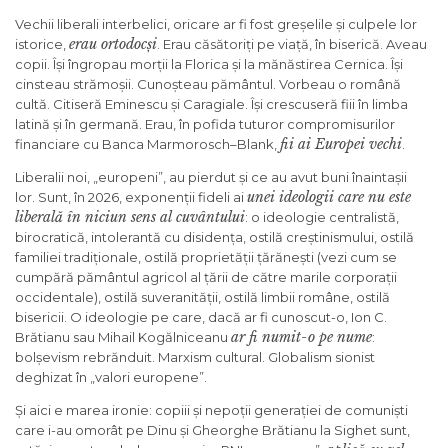
Vechii liberali interbelici, oricare ar fi fost greșelile și culpele lor
erau ortodocși
istorice,
. Erau căsătoriți pe viață, în biserică. Aveau
copii. Își îngropau morții la Florica și la mănăstirea Cernica. Își
cinsteau strămoșii. Cunoșteau pământul. Vorbeau o română
cultă. Citiseră Eminescu și Caragiale. Își crescuseră fiii în limba
latină și în germană. Erau, în pofida tuturor compromisurilor
fii ai Europei vechi
financiare cu Banca Marmorosch–Blank,
.
Liberalii noi, „europeni”, au pierdut și ce au avut buni înaintașii
unei ideologii care nu este
lor. Sunt, în 2026, exponenții fideli ai
liberală în niciun sens al cuvântului
: o ideologie centralistă,
birocratică, intolerantă cu disidența, ostilă creștinismului, ostilă
familiei tradiționale, ostilă proprietății țărănești (vezi cum se
cumpără pământul agricol al țării de către marile corporații
occidentale), ostilă suveranității, ostilă limbii române, ostilă
bisericii. O ideologie pe care, dacă ar fi cunoscut-o, Ion C.
ar fi numit-o pe nume
Brătianu sau Mihail Kogălniceanu
:
bolșevism rebrănduit. Marxism cultural. Globalism sionist
deghizat în „valori europene”.
Și aici e marea ironie: copiii și nepoții generației de comuniști
care i-au omorât pe Dinu și Gheorghe Brătianu la Sighet sunt,