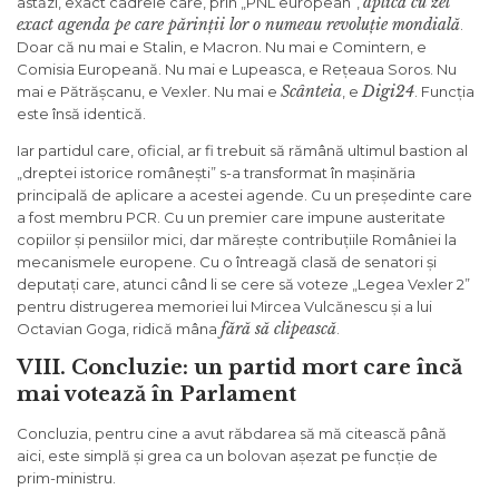
aplică cu zel
astăzi, exact cadrele care, prin „PNL european”,
exact agenda pe care părinții lor o numeau revoluție mondială
.
Doar că nu mai e Stalin, e Macron. Nu mai e Comintern, e
Comisia Europeană. Nu mai e Lupeasca, e Rețeaua Soros. Nu
Scânteia
Digi24
mai e Pătrășcanu, e Vexler. Nu mai e
, e
. Funcția
este însă identică.
Iar partidul care, oficial, ar fi trebuit să rămână ultimul bastion al
„dreptei istorice românești” s-a transformat în mașinăria
principală de aplicare a acestei agende. Cu un președinte care
a fost membru PCR. Cu un premier care impune austeritate
copiilor și pensiilor mici, dar mărește contribuțiile României la
mecanismele europene. Cu o întreagă clasă de senatori și
deputați care, atunci când li se cere să voteze „Legea Vexler 2”
pentru distrugerea memoriei lui Mircea Vulcănescu și a lui
fără să clipească
Octavian Goga, ridică mâna
.
VIII. Concluzie: un partid mort care încă
mai votează în Parlament
Concluzia, pentru cine a avut răbdarea să mă citească până
aici, este simplă și grea ca un bolovan așezat pe funcție de
prim-ministru.