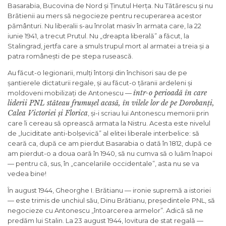
Basarabia, Bucovina de Nord și Ținutul Herța. Nu Tătărescu și nu
Brătienii au mers să negocieze pentru recuperarea acestor
pământuri. Nu liberalii s-au înrolat masiv în armata care, la 22
iunie 1941, a trecut Prutul. Nu „dreapta liberală” a făcut, la
Stalingrad, jertfa care a smuls trupul mort al armatei a treia și a
patra românești de pe stepa rusească.
Au făcut-o legionarii, mulți întorși din închisori sau de pe
șantierele dictaturii regale, și au făcut-o țăranii ardeleni și
într-o perioadă în care
moldoveni mobilizați de Antonescu —
liderii PNL stăteau frumușel acasă, în vilele lor de pe Dorobanți,
Calea Victoriei și Florica
, și-i scriau lui Antonescu memorii prin
care îi cereau să oprească armata la Nistru. Acesta este nivelul
de „luciditate anti-bolșevică” al elitei liberale interbelice: să
ceară ca, după ce am pierdut Basarabia o dată în 1812, după ce
am pierdut-o a doua oară în 1940, să nu cumva să o luăm înapoi
— pentru că, sus, în „cancelariile occidentale”, asta nu se va
vedea bine!
În august 1944, Gheorghe I. Brătianu — ironie supremă a istoriei
— este trimis de unchiul său, Dinu Brătianu, președintele PNL, să
negocieze cu Antonescu „întoarcerea armelor”. Adică să ne
predăm lui Stalin. La 23 august 1944, lovitura de stat regală —