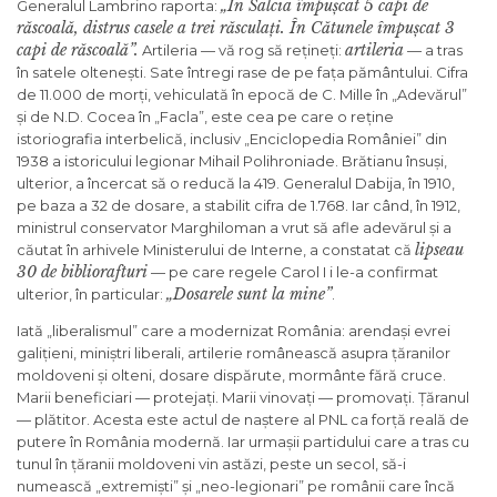
„În Salcia împușcat 5 capi de
Generalul Lambrino raporta:
răscoală, distrus casele a trei răsculați. În Cătunele împușcat 3
capi de răscoală”.
artileria
Artileria — vă rog să rețineți:
— a tras
în satele oltenești. Sate întregi rase de pe fața pământului. Cifra
de 11.000 de morți, vehiculată în epocă de C. Mille în „Adevărul”
și de N.D. Cocea în „Facla”, este cea pe care o reține
istoriografia interbelică, inclusiv „Enciclopedia României” din
1938 a istoricului legionar Mihail Polihroniade. Brătianu însuși,
ulterior, a încercat să o reducă la 419. Generalul Dabija, în 1910,
pe baza a 32 de dosare, a stabilit cifra de 1.768. Iar când, în 1912,
ministrul conservator Marghiloman a vrut să afle adevărul și a
lipseau
căutat în arhivele Ministerului de Interne, a constatat că
30 de bibliorafturi
— pe care regele Carol I i le-a confirmat
„Dosarele sunt la mine”
ulterior, în particular:
.
Iată „liberalismul” care a modernizat România: arendași evrei
galițieni, miniștri liberali, artilerie românească asupra țăranilor
moldoveni și olteni, dosare dispărute, mormânte fără cruce.
Marii beneficiari — protejați. Marii vinovați — promovați. Țăranul
— plătitor. Acesta este actul de naștere al PNL ca forță reală de
putere în România modernă. Iar urmașii partidului care a tras cu
tunul în țăranii moldoveni vin astăzi, peste un secol, să-i
numească „extremiști” și „neo-legionari” pe românii care încă