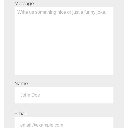
Message
Name
Email