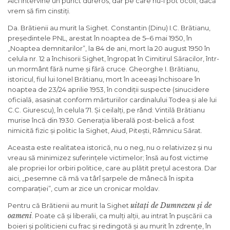
Aici intervine un punct dureros, dar pe care nu-l pot ocoli, dacă
vrem să fim cinstiți.
Da. Brătienii au murit la Sighet. Constantin (Dinu) I.C. Brătianu,
președintele PNL, arestat în noaptea de 5–6 mai 1950, în
„Noaptea demnitarilor”, la 84 de ani, mort la 20 august 1950 în
celula nr. 12 a închisorii Sighet, îngropat în Cimitirul Săracilor, într-
un mormânt fără nume și fără cruce. Gheorghe I. Brătianu,
istoricul, fiul lui Ionel Brătianu, mort în aceeași închisoare în
noaptea de 23/24 aprilie 1953, în condiții suspecte (sinucidere
oficială, asasinat conform mărturiilor cardinalului Todea și ale lui
C.C. Giurescu), în celula 71. Și ceilalți, pe rând: Vintilă Brătianu
murise încă din 1930. Generația liberală post-belică a fost
nimicită fizic și politic la Sighet, Aiud, Pitești, Râmnicu Sărat.
Aceasta este realitatea istorică, nu o neg, nu o relativizez și nu
vreau să minimizez suferințele victimelor; însă au fost victime
ale propriei lor orbiri politice, care au plătit prețul acestora. Dar
aici, „pesemne că mă va târî șarpele de mânecă în ispita
comparației”, cum ar zice un cronicar moldav.
uitați de Dumnezeu și de
Pentru că Brătienii au murit la Sighet
oameni
. Poate că și liberalii, ca mulți alții, au intrat în pușcării ca
boieri și politicieni cu frac și redingotă și au murit în zdrențe, în