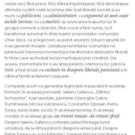
celule reci, fără preot, fără sfânta împărtășanie, fără demnitatea
ultimului cuvânt rostit la lumina zilei. Însă liberalii au trăit și au
politicieni
administratori
exponenți ai unei caste
murit ca
, ca
, ca
sociale învinse
martiri
, nu ca
. Iar aruncarea trupurilor lor în
groapa comună a săracilor, fără cruce și fără nume, nu îi
transformă automat în sfinți martiri ai temnițelor comuniste.
Chiar dacă, ca și legionarii, au pierit anonimi, totuși trupurile lor
n-au generat moaște. Literatura temnițelor comuniste nu
păstrează memoria momentului transformării deținuților liberali
în ființe care au învățat lecția martirajului prin credință. De
aceea, mormintele lor n-au atras pelerini. Memoria lor, până la
exclusiv în diaspora liberală pariziană
1989, a fost ținută vie
și în
câteva familii ardelene curajoase.
Comparați acum cu generația legionară masacrată în aceleași
închisori, în aceeași perioadă: Valeriu Gafencu „Sfântul
Închisorilor”, Ioan Ianolide, părintele Gheorghe Calciu-
Dumitreasa, Mircea Vulcănescu, Constantin Oprișan, Petre
Țuțea, Aurel State. Acolo, în aceleași temnițe, în aceleași
au crescut moaște
Au crescut sfinți
condiții, în aceleași gropi,
.
.
Despre Valeriu Gafencu vorbește astăzi întreaga lume
ortodoxă, de la Athos până în diaspora americană. Despre
Petre Țuțea s-au scris biblioteci. Despre Mircea Vulcănescu s-a