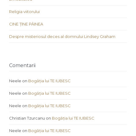
Religia viitorului
CINE ȚINE PÂINEA
Despre misteriosul deces al domnului Lindsey Graham
Comentarii
Neele
on
Bogăția lui TE IUBESC
Neele
on
Bogăția lui TE IUBESC
Neele
on
Bogăția lui TE IUBESC
Christian Tzurcanu
on
Bogăția lui TE IUBESC
Neele
on
Bogăția lui TE IUBESC