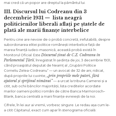
mai cred că un popor are dreptul la pământul lui.
III. Discursul lui Codreanu din 3
decembrie 1931 — lista neagră
politicienilor liberali aflați pe ștatele de
plată ale marii finanțe interbelice
Pentru cine are nevoie de o probă concretă, irefutabilă, despre
subordonarea elitei politice românești interbelice față de
marea finanță iudeo-masonică, această probă există în
Discursul ținut de C.Z. Codreanu în
Monitorul Oficial. Este
Parlamentul Țării
, înregistrat în ședința de joi, 3 decembrie 1931,
când proaspătul deputat de Neamț al „Grupării Politice
Corneliu Zelea-Codreanu” — un avocat de 32 de ani, ridicat,
„prin propriile mele puteri, fără
după propriile lui cuvinte,
ajutorul și sprijinul nimănui”
— a urcat la tribuna Camerei și a
citit, sub ochii băncilor majorității, lista creditelor acordate
marilor oameni politici români de către Banca Marmorosch–
Blank, banca centrală a marii finanțe evreiești de la noi.
Cifrele, în lei aur ai vremii, vorbesc singure. Le redau așa cum le-
a citit Căpitanul, exact cum apar în stenograma oficială: