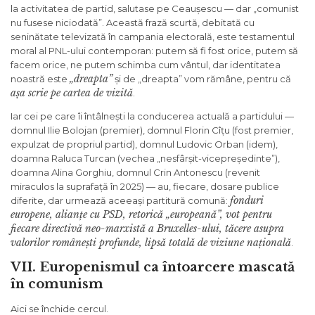
la activitatea de partid, salutase pe Ceaușescu — dar „comunist
nu fusese niciodată”. Această frază scurtă, debitată cu
seninătate televizată în campania electorală, este testamentul
moral al PNL-ului contemporan: putem să fi fost orice, putem să
facem orice, ne putem schimba cum vântul, dar identitatea
„dreapta”
noastră este
și de „dreapta” vom rămâne, pentru că
așa scrie pe cartea de vizită
.
Iar cei pe care îi întâlnești la conducerea actuală a partidului —
domnul Ilie Bolojan (premier), domnul Florin Cîțu (fost premier,
expulzat de propriul partid), domnul Ludovic Orban (idem),
doamna Raluca Turcan (vechea „nesfârșit-vicepreședinte”),
doamna Alina Gorghiu, domnul Crin Antonescu (revenit
miraculos la suprafață în 2025) — au, fiecare, dosare publice
fonduri
diferite, dar urmează aceeași partitură comună:
europene, alianțe cu PSD, retorică „europeană”, vot pentru
fiecare directivă neo-marxistă a Bruxelles-ului, tăcere asupra
valorilor românești profunde, lipsă totală de viziune națională
.
VII. Europenismul ca întoarcere mascată
în comunism
Aici se închide cercul.