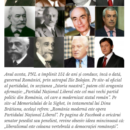
Anul acesta, PNL a împlinit 151 de ani și conduce, încă o dată,
guvernul României, prin satrapul Ilie Bolojan. Pe site-ul oficial
al partidului, în secțiunea „Istoria noastră”, putem citi aroganta
afirmație: „Partidul Național Liberal este cel mai vechi partid
politic din România, cel care a modernizat statul român”. Pe
site-ul Memorialului de la Sighet, în testamentul lui Dinu
Brătianu, același refren: „România modernă este opera
Partidului Național Liberal”. Pe pagina de Facebook a oricărui
senator pesedist sau peneliest, revine obsesiv ideea mincinoasă că:
„liberalismul este coloana vertebrală a democrației românești”.