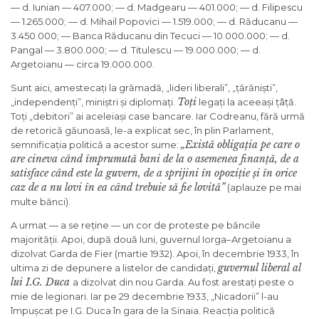
— d. Iunian — 407.000; — d. Madgearu — 401.000; — d. Filipescu
— 1.265.000; — d. Mihail Popovici — 1.519.000; — d. Răducanu —
3.450.000; — Banca Răducanu din Tecuci — 10.000.000; — d.
Pangal — 3.800.000; — d. Titulescu — 19.000.000; — d.
Argetoianu — circa 19.000.000.
Sunt aici, amestecați la grămadă, „lideri liberali”, „țărăniști”,
Toți
„independenți”, miniștri și diplomați.
legați la aceeași țâță.
Toți „debitori” ai aceleiași case bancare. Iar Codreanu, fără urmă
de retorică găunoasă, le-a explicat sec, în plin Parlament,
„Există obligația pe care o
semnificația politică a acestor sume:
are cineva când împrumută bani de la o asemenea finanță, de a
satisface când este la guvern, de a sprijini în opoziție și în orice
caz de a nu lovi în ea când trebuie să fie lovită”
(aplauze pe mai
multe bănci).
A urmat — a se reține — un cor de proteste pe băncile
majorității. Apoi, după două luni, guvernul Iorga–Argetoianu a
dizolvat Garda de Fier (martie 1932). Apoi, în decembrie 1933, în
guvernul liberal al
ultima zi de depunere a listelor de candidați,
lui I.G. Duca
a dizolvat din nou Garda. Au fost arestați peste o
mie de legionari. Iar pe 29 decembrie 1933, „Nicadorii” l-au
împușcat pe I.G. Duca în gara de la Sinaia. Reacția politică