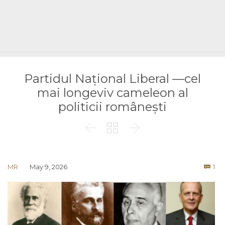
Partidul Național Liberal —cel
mai longeviv cameleon al
politicii românești



Co
MR
May 9, 2026
1
