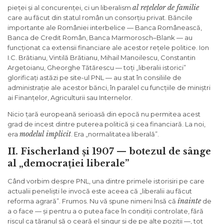
al rețelelor de familie
pieței și al concurenței, ci un liberalism
care au făcut din statul român un consorțiu privat. Băncile
importante ale României interbelice — Banca Românească,
Banca de Credit Român, Banca Marmorosch–Blank — au
funcționat ca extensii financiare ale acestor rețele politice. Ion
I.C. Brătianu, Vintilă Brătianu, Mihail Manoilescu, Constantin
Argetoianu, Gheorghe Tătărescu — toți „liberalii istorici”
glorificați astăzi pe site-ul PNL — au stat în consiliile de
administrație ale acestor bănci, în paralel cu funcțiile de miniștri
ai Finanțelor, Agriculturii sau Internelor.
Nicio țară europeană serioasă din epocă nu permitea acest
grad de incest dintre puterea politică și cea financiară. La noi,
modelul implicit
era
. Era „normalitatea liberală”.
II. Fischerland și 1907 — botezul de sânge
al „democrației liberale”
Când vorbim despre PNL, una dintre primele istorisiri pe care
actualii peneliști le invocă este aceea că „liberalii au făcut
înainte
reforma agrară”. Frumos. Nu vă spune nimeni însă că
de
a o face — și pentru a o putea face în condiții controlate, fără
riscul ca țăranul să o ceară el singur și de pe alte poziții —, tot