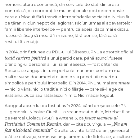
nomenclatura economică, din serviciile de stat, din presa
controlată, din corporațiile multinaționale postdecembriste
care au înlocuit fără tranziție întreprinderile socialiste. Niciun fiu
de țăran. Niciun nepot de legionar. Niciun urmaș al adevăratelor
familii liberale interbelice — pentru că aceia, dacă mai existau,
fuseseră lăsați să moară în mizerie, fără pensie, fără casă
restituită, amuțiți.
În 2014, prin fuziunea cu PDL-ul lui Băsescu, PNL a absorbit oficial
toată cariera politică
a unui partid care, până atunci, fusese
branding-ul personal al lui Traian Băsescu — fost ofițer de
Securitate angajat în transporturile maritime, conform mai
multor surse documentate. Acolo s-a pecetluit moartea
nimic
simbolică a partidului interbelic. Din 2014, PNL nu mai are
— nici o vână, nici o tradiție, nici o filiație — care să-l lege de
Brătianu, Duca sau Tătărăscu. Nimic. Nici măcar logoul.
Apogeul absurdului a fost atins în 2024, când președintele PNL
— generalul Nicolae Ciucă — a recunoscut public, întrebat fiind
fusese membru al
de Marcel Ciolacu (PSD) la Antena 3, că
Partidului Comunist Român
„Nu am
, dar — citez cu virgulă —
fost niciodată comunist”
. Cu alte cuvinte, la 22 de ani, generalul
plătise cotizația, semnase angajamentul de fidelitate, ascultase