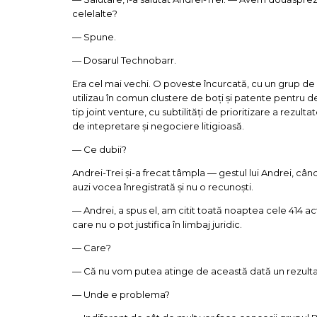
celelalte?
— Spune.
— Dosarul Technobarr.
Era cel mai vechi. O poveste încurcată, cu un grup de 
utilizau în comun clustere de boți și patente pentru d
tip joint venture, cu subtilități de prioritizare a rezul
de intepretare și negociere litigioasă.
— Ce dubii?
Andrei-Trei și-a frecat tâmpla — gestul lui Andrei, cân
auzi vocea înregistrată și nu o recunoști.
— Andrei, a spus el, am citit toată noaptea cele 414 act
care nu o pot justifica în limbaj juridic.
— Care?
— Că nu vom putea atinge de această dată un rezultat
— Unde e problema?