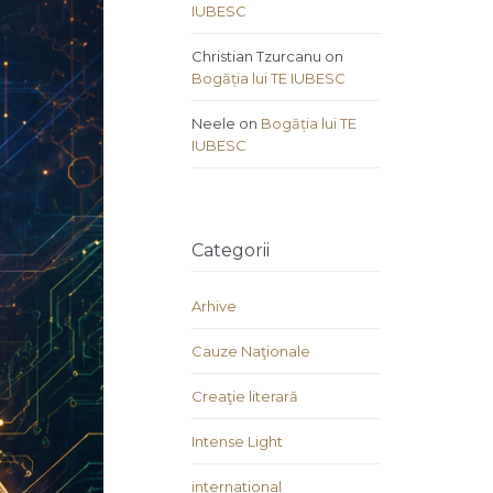
IUBESC
Christian Tzurcanu
on
Bogăția lui TE IUBESC
Neele
on
Bogăția lui TE
IUBESC
Categorii
Arhive
Cauze Naţionale
Creaţie literară
Intense Light
international