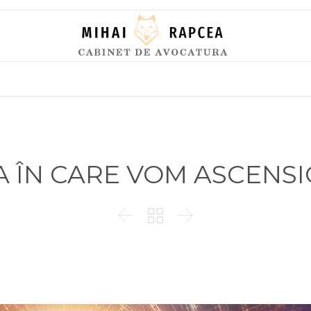
Skip
to
content
A ÎN CARE VOM ASCENS


