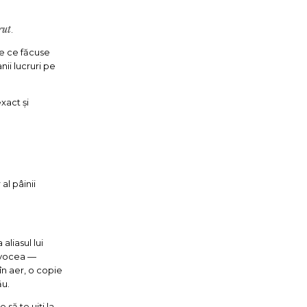
rut
.
te ce făcuse
nii lucruri pe
xact și
al pâinii
 aliasul lui
e vocea —
 în aer, o copie
ău.
să te uiți la