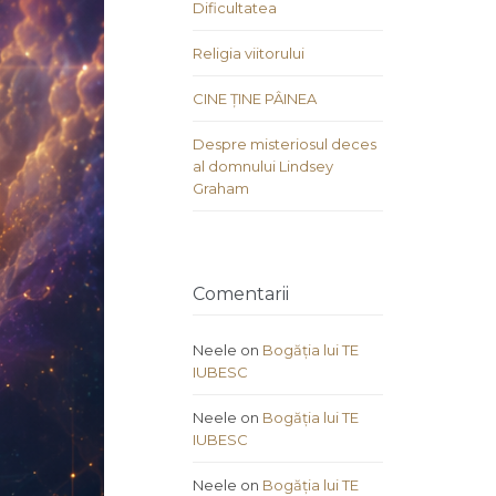
Dificultatea
Religia viitorului
CINE ȚINE PÂINEA
Despre misteriosul deces
al domnului Lindsey
Graham
Comentarii
Neele
on
Bogăția lui TE
IUBESC
Neele
on
Bogăția lui TE
IUBESC
Neele
on
Bogăția lui TE