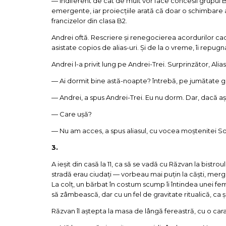
— Indiferent de cât de mult vor face concesii grupul B
emergente, iar proiecțiile arată că doar o schimbare a 
francizelor din clasa B2.
Andrei oftă. Rescriere și renegocierea acordurilor ca
asistate copios de alias-uri. Și de la o vreme, îi repu
Andrei l-a privit lung pe Andrei-Trei. Surprinzător, Alia
— Ai dormit bine astă-noapte? întrebă, pe jumătate g
— Andrei, a spus Andrei-Trei. Eu nu dorm. Dar, dacă aș fi
— Care ușă?
— Nu am acces, a spus aliasul, cu vocea moștenitei Sofii
3.
A ieșit din casă la 11, ca să se vadă cu Răzvan la bistroul
stradă erau ciudați — vorbeau mai puțin la căști, merge
La colț, un bărbat în costum scump îi întindea unei fem
să zâmbească, dar cu un fel de gravitate ritualică, ca 
Răzvan îl aștepta la masa de lângă fereastră, cu o cara