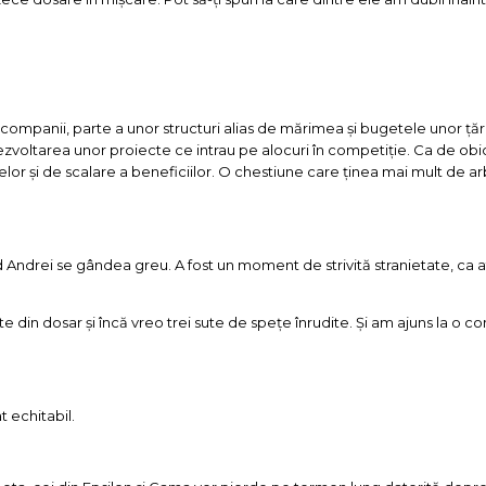
companii, parte a unor structuri alias de mărimea și bugetele unor țări
ezvoltarea unor proiecte ce intrau pe alocuri în competiție. Ca de obi
tatelor și de scalare a beneficiilor. O chestiune care ținea mai mult de ar
d Andrei se gândea greu. A fost un moment de strivită stranietate, ca a
e din dosar și încă vreo trei sute de spețe înrudite. Și am ajuns la o c
 echitabil.