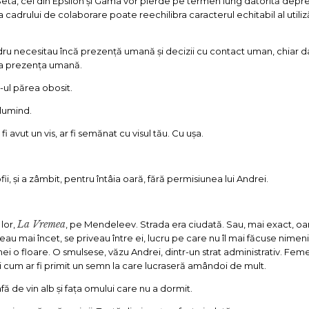
eta, cei din Epsilon și Gama vor pierde pe termen lung datorită deprec
cadrului de colaborare poate reechilibra caracterul echitabil al utiliz
dru necesitau încă prezență umană și decizii cu contact uman, chiar 
gna prezența umană.
s-ul părea obosit.
lumind.
 avut un vis, ar fi semănat cu visul tău. Cu ușa.
, și a zâmbit, pentru întâia oară, fără permisiunea lui Andrei.
La Vremea
 lor,
, pe Mendeleev. Strada era ciudată. Sau, mai exact, o
au mai încet, se priveau între ei, lucru pe care nu îl mai făcuse nimen
ei o floare. O smulsese, văzu Andrei, dintr-un strat administrativ. Feme
și cum ar fi primit un semn la care lucraseră amândoi de mult.
fă de vin alb și fața omului care nu a dormit.