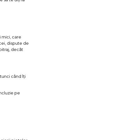
 mici, care
cei, dispute de
bitraj, decât
tunci când îți
oncluzie pe