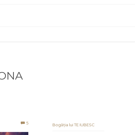
IONA
Comments
5

Bogăția lui TE IUBESC