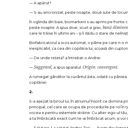
— A apărut?
— S-au sincronizat, peste noapte, două sute de locui
În oglinda din baie, biomarkerii s-au aprins pe frunte c
bună diminea
peste noapte. A spus doar, scurt și grav,
care le trăise în ultimii ani – și îi dădu o stare de neliniș
Biofabricatorul a scos automat, o pâine pe care n-o ma
inexplicabil, ca cea din copilăria lui, scoasă din cuptor
— De unde rețeta? a întrebat-o Andrei.
Suggested,
Origin: convergent.
—
a spus aparatul.
A rumegat gânditor la cuvântul ăsta, odată cu pânie
copilăriei.
2.
S-a așezat la biroul lui, în atriumul însorit ce domina pr
principal, cel care se ocupa de procedurile pe rol în
vocea e pentru sistemele străine. Cu alter-ego-ul tău, vo
a ta îmbrăcată exact cum te-ai îmbrăcat acum, și voi d
— Salutare, l-a salutat Andrei-Trei. — Avem douăsprezec