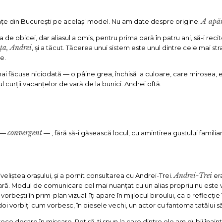
A apă
nțe din București pe același model. Nu am date despre origine.
a de obicei, dar aliasul a omis, pentru prima oară în patru ani, să-i reci
ța, Andrei
, și a tăcut. Tăcerea unui sistem este unul dintre cele mai stra
te.
i făcuse niciodată — o pâine grea, închisă la culoare, care mirosea, e
ul curții vacanțelor de vară de la bunici. Andrei oftă.
convergent
a —
— , fără să-i găsească locul, cu amintirea gustului familiar 
Andrei-Trei
iveliștea orașului, și a pornit consultarea cu Andrei-Trei.
era
 țară. Modul de comunicare cel mai nuanțat cu un alias propriu nu est
rbești în prim-plan vizual: îți apare în mijlocul biroului, ca o reflecție
oi vorbiți cum vorbesc, în piesele vechi, un actor cu fantoma tatălui s
e dosare în mișcare. Pot să-ți spun la care dintre ele am dubii înainte 