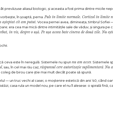
 prevăzuse aliasul biologic, și aceasta a fost prima dintre micile nepotr
Puls în limite normale. Cortizol în limit
 vorbește, în șoaptă, perna.
m așteptat cît am putut.
Vocea pernei avea, dimineața, timbrul Sofiei —
oare; era cea mai mică dintre intimitățile sale de văduv, și singura pe 
rebat, în vis, despre o ușă. Pe ușa aceea bate cineva de două zile. Nu ești
chii.
nu am acces
 că ceva este în neregulă. Sistemele nu spun
. Sistemele 
ul
răspunsul cere autorizație suplimentară
Nu a
, sau, în cel mai rău caz,
.
coleg de birou care știe mai mult decât poate să spună.
elul — un truc vechi al casei, o moștenire estetică din anii ’40, când oa
zi, casa rula un model nou, pe care el nu îl alesese: o spirală fină, ca