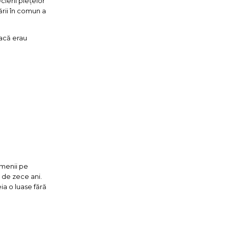
ierii piețelor
ării în comun a
dacă erau
amenii pe
i de zece ani.
ia o luase fără