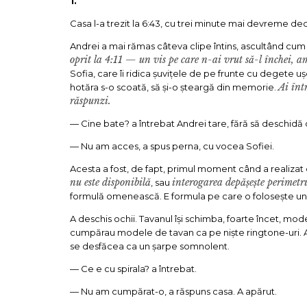
1.
Casa l-a trezit la 6:43, cu trei minute mai devreme decât
Andrei a mai rămas câteva clipe întins, ascultând cum
oprit la 4:11 — un vis pe care n-ai vrut să-l închei, a
Sofia, care îi ridica șuvițele de pe frunte cu degete uș
Ai înt
hotăra s-o scoată, să și-o șteargă din memorie.
răspunzi.
— Cine bate? a întrebat Andrei tare, fără să deschidă o
— Nu am acces, a spus perna, cu vocea Sofiei.
Acesta a fost, de fapt, primul moment când a realizat
nu este disponibilă
interogarea depășește perimetr
, sau
formulă omenească. E formula pe care o folosește un 
A deschis ochii. Tavanul își schimba, foarte încet, mod
cumpărau modele de tavan ca pe niște ringtone-uri. Astă
se desfăcea ca un șarpe somnolent.
— Ce e cu spirala? a întrebat.
— Nu am cumpărat-o, a răspuns casa. A apărut.