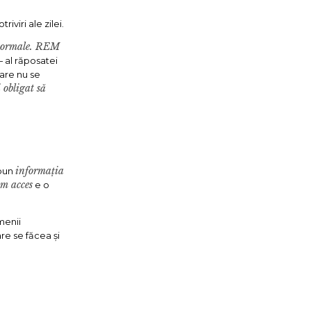
iviri ale zilei.
e normale. REM
 al răposatei
care nu se
 obligat să
informația
spun
m acces
e o
menii
re se făcea și