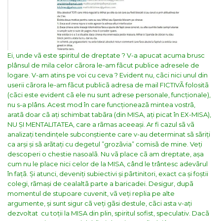
Ei, unde vã este spiritul de dreptate ? V-a apucat acuma brusc
plânsul de mila celor cãrora le-am fãcut publice adresele de
logare. V-am atins pe voi cu ceva ? Evident nu, cãci nici unul din
userii cãrora le-am fãcut publicã adresa de mail FICTIVÃ folositã
(cãci este evident cã ele nu sunt adrese personale, funcționale),
nu s-a plâns.
Acest mod în care funcționeazã mintea vostrã,
aratã doar cã ați schimbat tabãra (din MISA, ați picat în EX-MISA),
NU ȘI MENTALITATEA, care a rãmas aceeași. Ar fi cazul sã vã
analizați tendințele subconștiente care v-au determinat sã sãriți
ca arși și sã arãtați cu degetul ”grozãvia” comisã de mine. Veți
descoperi o chestie nasoalã. Nu vã place cã am dreptate, așa
cum nu le place nici celor de la MISA, când le trântesc adevãrul
în fațã. Și atunci, deveniți subiectivi și pãrtinitori, exact ca și foștii
colegi, rãmași de cealaltã parte a baricadei.
Desigur, dupã
momentul de stupoare cuvenit, vã veți replia pe alte
argumente, și sunt sigur cã veți gãsi destule, cãci asta v-ați
dezvoltat cu toții la MISA din plin, spiritul sofist, speculativ. Dacã