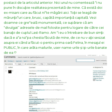
postacii de la articolul anterior. Nici unul nu comenteazã ºi nu
pune în discuþie realitatea prezentatã de mine. Cã existã doi
ex-misani care au fãcut niºte mãgãrii aici.
Toþi se leagã de
mãrunþiºuri care, brusc, capãtã importanþã capitalã. Vezi
doamne ce greºealã monumentalã, ce supãrare cã am
“divulgat” adresele de mail folosite pentru logare de cãtre cei
banaþi de cuplul Last-Ramo.
Am ºi eu o întrebare de bun simþ:
dacã e aºa naºpa chestia fãcutã de mine, de ce nu v-aþi sesizat
asupra ei când a fãcut-o pentru prima oarã Felina, în mesajul ei
PUBLIC, în care arãta mailurile, user-name-urile și ip-urile banate
de ea !?