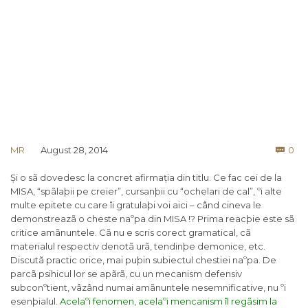
Co
MR
August 28, 2014
0

Și o sã dovedesc la concret afirmația din titlu. Ce fac cei de la
MISA, “spãlaþii pe creier”, cursanþii cu “ochelari de cal”, ºi alte
multe epitete cu care îi gratulaþi voi aici – când cineva le
demonstreazã o cheste naºpa din MISA !? Prima reacþie este sã
critice amãnuntele. Cã nu e scris corect gramatical, cã
materialul respectiv denotã urã, tendinþe demonice, etc.
Discutã practic orice, mai puþin subiectul chestiei naºpa. De
parcã psihicul lor se apãrã, cu un mecanism defensiv
subconºtient, vâzând numai amãnuntele nesemnificative, nu ºi
esenþialul.
Acelaºi fenomen, acelaºi mencanism îl regãsim la