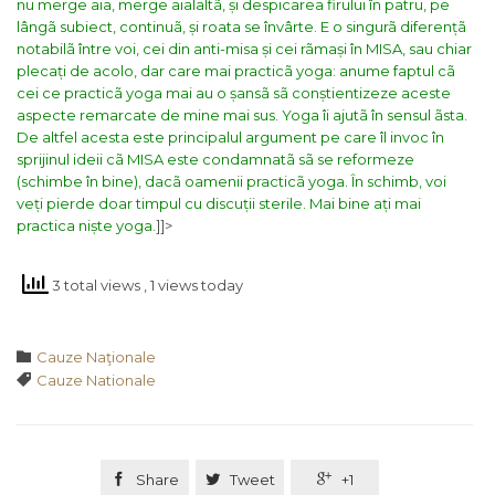
nu merge aia, merge aialaltã, și despicarea firului în patru, pe
lângã subiect, continuã, și roata se învârte.
E o singurã diferențã
notabilã între voi, cei din anti-misa și cei rãmași în MISA, sau chiar
plecați de acolo, dar care mai practicã yoga: anume faptul cã
cei ce practicã yoga mai au o șansã sã conștientizeze aceste
aspecte remarcate de mine mai sus. Yoga îi ajutã în sensul ãsta.
De altfel acesta este principalul argument pe care îl invoc în
sprijinul ideii cã MISA este condamnatã sã se reformeze
(schimbe în bine), dacã oamenii practicã yoga. În schimb, voi
veți pierde doar timpul cu discuții sterile. Mai bine ați mai
practica niște yoga.
]]>
3 total views
, 1 views today
Category

Cauze Naţionale
Tags

Cauze Nationale

Share

Tweet

+1