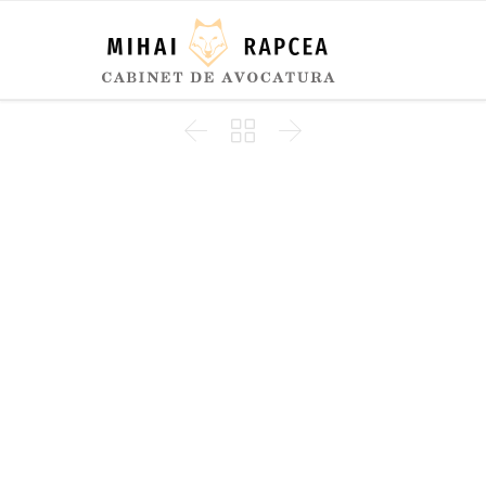


