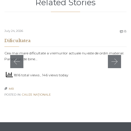
Related Stories
C
July 24, 2026
8

Dificultatea
Cea mai mare dificultate a vremurilor actuale nu este de ordin material.
Paradoxal, de bine…
1816 total views
, 146 views today
MR

POSTED IN:
CAUZE NAŢIONALE