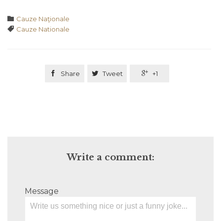
Category

Cauze Naţionale
Tags

Cauze Nationale

Share

Tweet

+1
Write a comment:
Message