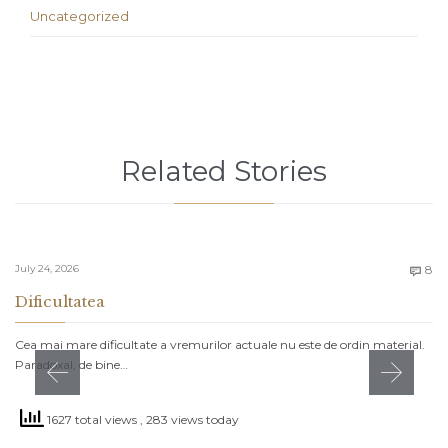
Uncategorized
Related Stories
C
July 24, 2026
8

Dificultatea
Cea mai mare dificultate a vremurilor actuale nu este de ordin material.
Paradoxal, de bine…
1627 total views
, 283 views today