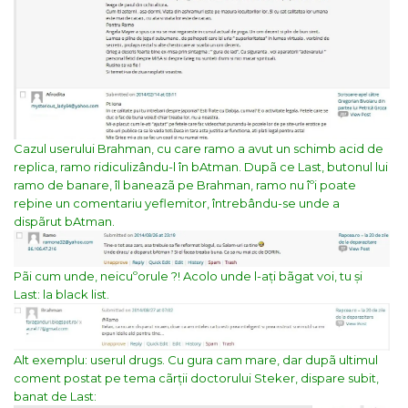
Cazul userului Brahman, cu care ramo a avut un schimb acid de
replica, ramo ridiculizându-l în bAtman. Dupã ce Last, butonul lui
ramo de banare, îl baneazã pe Brahman, ramo nu îºi poate
reþine un comentariu yeflemitor, întrebându-se unde a
dispãrut bAtman.
Pãi cum unde, neicuºorule ?! Acolo unde l-ați bãgat voi, tu și
Last: la black list.
Alt exemplu: userul drugs. Cu gura cam mare, dar dupã ultimul
coment postat pe tema cãrții doctorului Steker, dispare subit,
banat de Last: