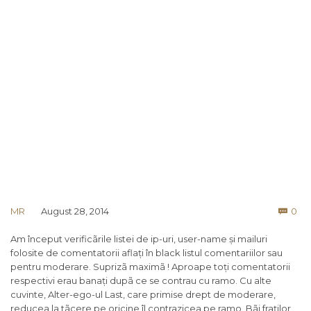
Co
MR
August 28, 2014
0

Am început verificãrile listei de ip-uri, user-name și mailuri
folosite de comentatorii aflați în black listul comentariilor sau
pentru moderare. Suprizã maximã ! Aproape toți comentatorii
respectivi erau banați dupã ce se contrau cu ramo. Cu alte
cuvinte, Alter-ego-ul Last, care primise drept de moderare,
reducea la tãcere pe oricine îl contrazicea pe ramo. Bãi fraților,