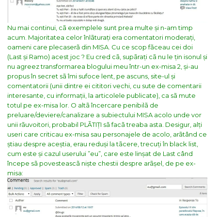
Nu mai continui, cã exemplele sunt prea multe și n-am timp
acum. Majoritatea celor înlãturați era comentatori moderați,
oameni care plecaserã din MISA. Cu ce scop fãceau cei doi
(Last și Ramo) acest joc ? Eu cred cã, supãrați cã nu le țin isonul și
nu agreez transformarea blogului meu într-un ex-misa 2, și-au
propus în secret sã îmi sufoce lent, pe ascuns, site-ul și
comentatorii (unii dintre ei cititori vechi, cu sute de comentarii
interesante, cu informații, la articolele publicate), ca sã mute
totul pe ex-misa lor. O altã încercare penibilã de
preluare/deviere/canalizare a subiectului MISA acolo unde vor
unii rãuvoitori, probabil PLÃTIȚI sã facã treaba asta.
Desigur, alți
useri care criticau ex-misa sau personajele de acolo, arãtând ce
știau despre aceștia, erau reduși la tãcere, trecuți în black list,
cum este și cazul userului ”eu”, care este linșat de Last când
începe sã povesteascã niște chestii despre arãșel, de pe ex-
misa: