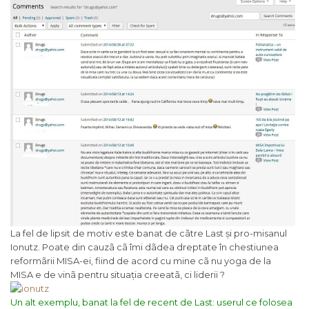
La fel de lipsit de motiv este banat de cãtre Last și pro-misanul
Ionutz. Poate din cauzã cã îmi dãdea dreptate în chestiunea
reformãrii MISA-ei, fiind de acord cu mine cã nu yoga de la
MISA e de vinã pentru situația creeatã, ci liderii ?
Un alt exemplu, banat la fel de recent de Last: userul ce folosea