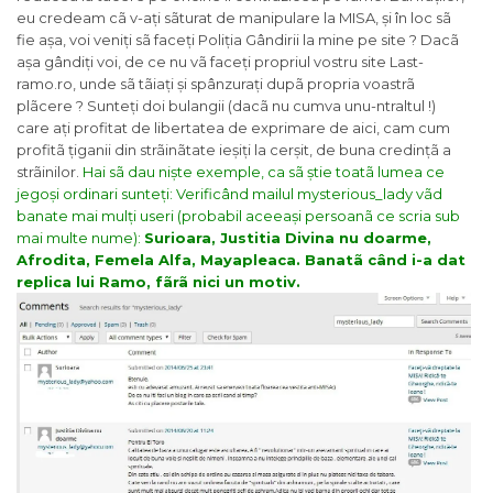
eu credeam cã v-ați sãturat de manipulare la MISA, și în loc sã
fie așa, voi veniți sã faceți Poliția Gândirii la mine pe site ? Dacã
așa gândiți voi, de ce nu vã faceți propriul vostru site Last-
ramo.ro, unde sã tãiați și spânzurați dupã propria voastrã
plãcere ? Sunteți doi bulangii (dacã nu cumva unu-ntraltul !)
care ați profitat de libertatea de exprimare de aici, cam cum
profitã țiganii din strãinãtate ieșiți la cerșit, de buna credințã a
strãinilor.
Hai sã dau niște exemple, ca sã știe toatã lumea ce
jegoși ordinari sunteți:
Verificând mailul mysterious_lady vãd
banate mai mulți useri (probabil aceeași persoanã ce scria sub
mai multe nume):
Surioara,
Justitia Divina nu doarme,
Afrodita,
Femela Alfa,
Mayapleaca. Banatã când i-a dat
replica lui Ramo, fãrã nici un motiv.