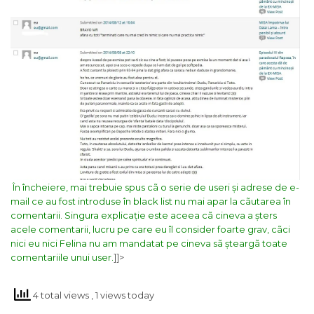
În încheiere, mai trebuie spus cã o serie de useri și adrese de e-
mail ce au fost introduse în black list nu mai apar la cãutarea în
comentarii. Singura explicație este aceea cã cineva a șters
acele comentarii, lucru pe care eu îl consider foarte grav, cãci
nici eu nici Felina nu am mandatat pe cineva sã șteargã toate
comentariile unui user.
]]>
4 total views
, 1 views today