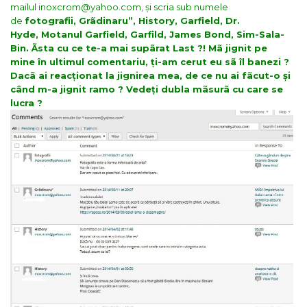
mailul inoxcrom@yahoo.com, și scria sub numele
de
fotografii, Grãdinaru”, History, Garfield, Dr.
Hyde, Motanul Garfield, Garfild, James Bond, Sim-Sala-
Bin. Ãsta cu ce te-a mai supãrat Last ?! Mã jignit pe
mine în ultimul comentariu, ți-am cerut eu sã îl banezi ?
Dacã ai reacționat la jignirea mea, de ce nu ai fãcut-o și
când m-a jignit ramo ? Vedeți dubla mãsurã cu care se
lucra ?