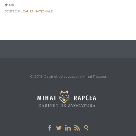
MR

POSTED IN:
CAUZE NAŢIONALE
© 2018 Cabinet de avocatura Mihai Rapcea




