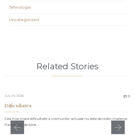
Tehnologie
Uncategorized
Related Stories
C
July 24, 2026
8

Dificultatea
Cea mai mare dificultate a vremurilor actuale nu este de ordin material.
Paradoxal, de bine…