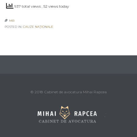
937 total views
, 52 views today
MR

POSTED IN:
CAUZE NAŢIONALE
© 2018 Cabinet de avocatura Mihai Rapcea