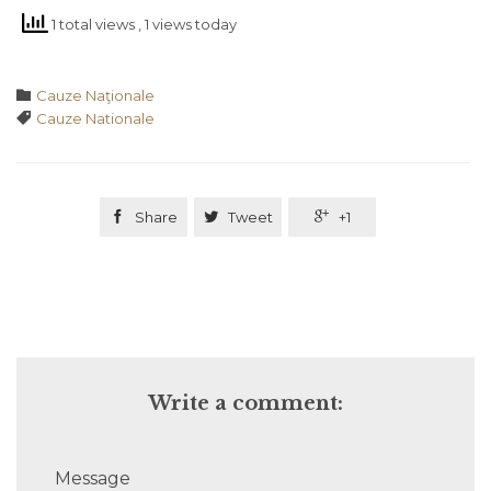
1 total views
, 1 views today
Category

Cauze Naţionale
Tags

Cauze Nationale

Share

Tweet

+1
Write a comment:
Message