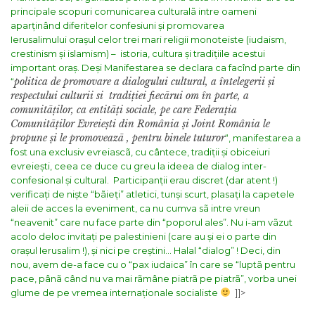
principale scopuri comunicarea culturalã intre oameni
aparținând diferitelor confesiuni și promovarea
Ierusalimului orașul celor trei mari religii monoteiste (iudaism,
crestinism și islamism) – istoria, cultura și tradițiile acestui
important oraș.
Deși Manifestarea se declara ca facînd parte din
politica de promovare a dialogului cultural, a întelegerii și
“
respectului culturii si tradiției fiecãrui om în parte, a
comunitãților, ca entitãți sociale, pe care Federația
Comunitãților Evreiești din România și Joint România le
propune și le promoveazã , pentru binele tuturor
“, manifestarea a
fost una exclusiv evreiascã, cu cântece, tradiții și obiceiuri
evreiești, ceea ce duce cu greu la ideea de dialog inter-
confesional și cultural.
Participanții erau discret (dar atent !)
verificați de niște “bãieți” atletici, tunși scurt, plasați la capetele
aleii de acces la eveniment, ca nu cumva sã intre vreun
“neavenit” care nu face parte din “poporul ales”.
Nu i-am vãzut
acolo deloc invitați pe palestinieni (care au și ei o parte din
orașul Ierusalim !), și nici pe creștini… Halal “dialog” !
Deci, din
nou, avem de-a face cu o “pax iudaica” în care se “luptã pentru
pace, pânã când nu va mai rãmâne piatrã pe piatrã”, vorba unei
glume de pe vremea internaționale socialiste
]]>