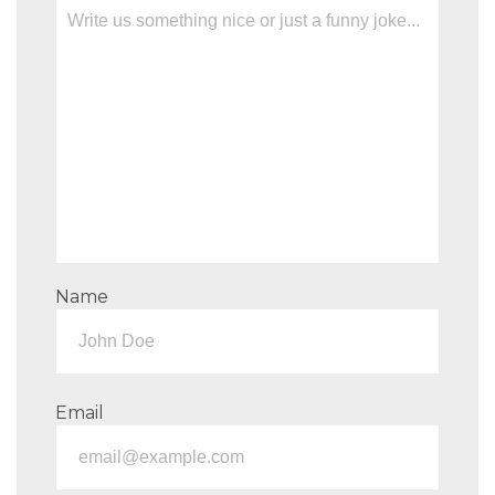
Name
Email