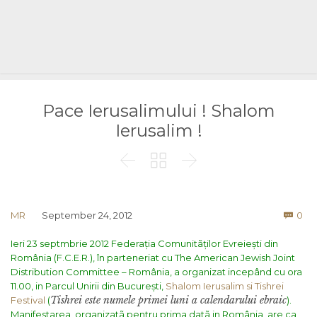
Pace Ierusalimului ! Shalom
Ierusalim !



Co
MR
September 24, 2012
0

Ieri 23 septmbrie 2012 Federația Comunitãților Evreiești din
România (F.C.E.R.), în parteneriat cu The American Jewish Joint
Distribution Committee – România, a organizat incepând cu ora
11.00, in Parcul Unirii din București,
Shalom Ierusalim si Tishrei
Tishrei este numele primei luni a calendarului ebraic
Festival
(
).
Manifestarea, organizatã pentru prima datã in România are ca