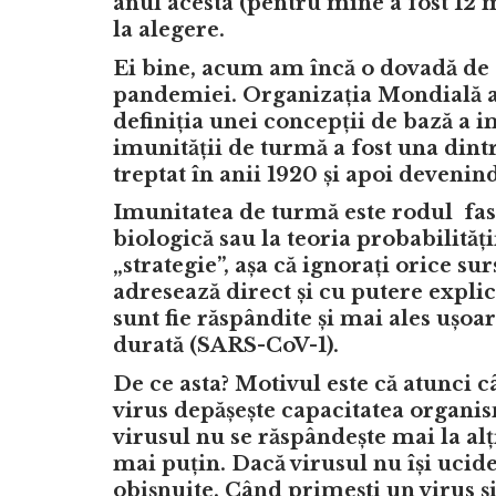
anul acesta (pentru mine a fost 12 
la alegere.
Ei bine, acum am încă o dovadă de 
pandemiei.
Organizația Mondială a
definiția unei concepții de bază a 
imunității de turmă a fost una dintr
treptat în anii 1920 și apoi devenin
Imunitatea de turmă este rodul fasc
biologică sau la teoria probabilități
„strategie”, așa că ignorați orice s
adresează direct și cu putere explic
sunt fie răspândite și mai ales ușoar
durată (SARS-CoV-1).
De ce asta? Motivul este că atunci 
virus depășește capacitatea organis
virusul nu se răspândește mai la alț
mai puțin. Dacă virusul nu își ucide
obișnuite. Când primești un virus și