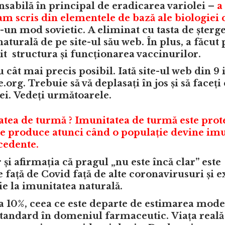
nsabilă în principal de eradicarea variolei –
a
am scris din elementele de bază ale biologiei 
-un mod sovietic. A eliminat cu tasta de șterg
turală de pe site-ul său web. În plus, a făcut 
it structura și funcționarea vaccinurilor.
 cât mai precis posibil. Iată site-ul web din 9 
org. Trebuie să vă deplasați în jos și să faceți 
i. Vedeți următoarele.
tea de turmă ? Imunitatea de turmă este prot
 se produce atunci când o populație devine imu
ecedente.
 și afirmația că pragul „nu este încă clar” este
e față de Covid față de alte coronavirusuri și e
e la imunitatea naturală.
ca 10%, ceea ce este departe de estimarea mode
e standard în domeniul farmaceutic. Viața reală