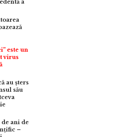
edentă a
ătoarea
 bazează
i” este un
t virus
ă
ă au șters
nsul său
ltceva
ie
 de ani de
țific –