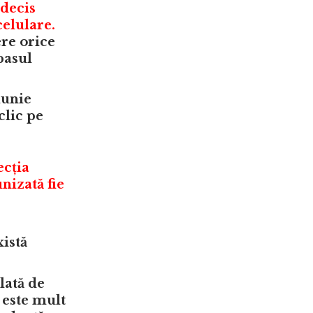
 decis
celulare.
ere orice
pasul
iunie
clic pe
ecția
nizată fie
xistă
lată de
 este mult