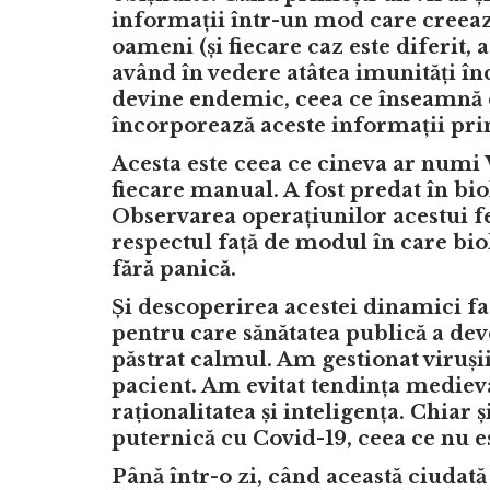
informații într-un mod care creeaz
oameni (și fiecare caz este diferit
având în vedere atâtea imunități înc
devine endemic, ceea ce înseamnă că
încorporează aceste informații pr
Acesta este ceea ce cineva ar numi V
fiecare manual. A fost predat în bio
Observarea operațiunilor acestui f
respectul față de modul în care bio
fără panică.
Și descoperirea acestei dinamici fa
pentru care sănătatea publică a deve
păstrat calmul. Am gestionat viruși
pacient. Am evitat tendința medieva
raționalitatea și inteligența. Chiar ș
puternică cu Covid-19, ceea ce nu e
Până într-o zi, când această ciudat