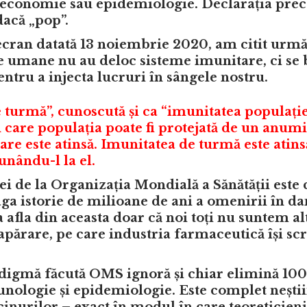
 economie sau epidemiologie. Declarația prec
dacă „pop”.
ecran
datată 13 noiembrie 2020, am citit urm
le umane nu au deloc sisteme imunitare, ci se
tru a injecta lucruri în sângele nostru.
turmă”, cunoscută și ca “imunitatea populație
 care populația poate fi protejată de un anumi
re este atinsă.
Imunitatea de turmă este atins
unându-l la el.
ei de la Organizația Mondială a Sănătății este c
ga istorie de milioane de ani a omenirii în da
a afla din aceasta doar că noi toți nu suntem a
 apărare, pe care industria farmaceutică își scr
digmă făcută OMS ignoră și chiar elimină 100
nologie și epidemiologie. Este complet neștiin