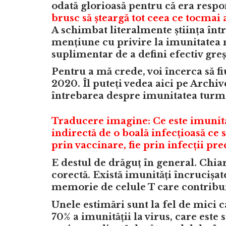
odată glorioasă pentru că era respo
brusc să șteargă tot ceea ce tocmai 
A schimbat literalmente știința într
mențiune cu privire la imunitatea na
suplimentar de a defini efectiv greș
Pentru a mă crede, voi încerca să fiu
2020. Îl puteți vedea
aici
pe Archive.
întrebarea despre imunitatea turme
Traducere imagine: Ce este imunita
indirectă de o boală infecțioasă ce
prin vaccinare, fie prin infecții pr
E destul de drăguț în general. Chiar
corectă. Există imunități încrucișat
memorie de celule T care contribui
Unele estimări sunt la fel de mici 
70% a imunității la virus, care est