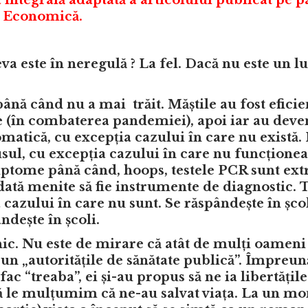
e Economică.
va este în neregulă ? La fel. Dacă nu este un lu
ână când nu a mai trăit. Măștile au fost efici
te (în combaterea pandemiei), apoi iar au deve
matică, cu excepția cazului în care nu există.
sul, cu excepția cazului în care nu funcționea
mptome până când, hoops, testele PCR sunt ex
dată menite să fie instrumente de diagnostic. T
 cazului în care nu sunt. Se răspândește în școl
ndește în școli.
nic. Nu este de mirare că atât de mulți oameni
pun „autoritățile de sănătate publică”. Împreun
fac “treaba”, ei și-au propus să ne ia libertățile
să le mulțumim că ne-au salvat viața. La un m