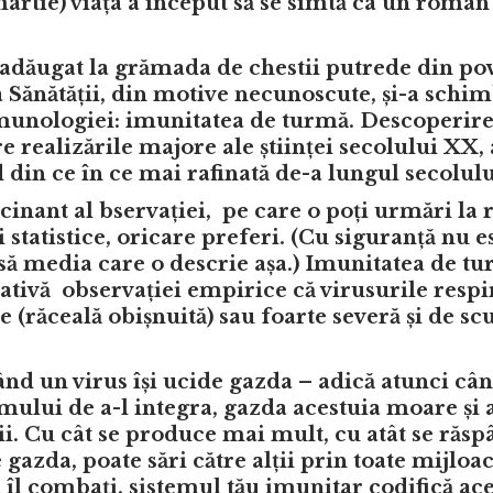
martie) viața a început să se simtă ca un roman
adăugat la grămada de chestii putrede din po
 Sănătății, din motive necunoscute, și-a schi
imunologiei: imunitatea de turmă.
Descoperir
e realizările majore ale științei secolului XX
d din ce în ce mai rafinată de-a lungul secolul
inant al bservației, pe care o poți urmări la r
i statistice, oricare preferi. (Cu siguranță nu e
ursă media care o descrie așa.) Imunitatea de t
ativă observației empirice că virusurile respi
e (răceală obișnuită) sau foarte severă și de sc
când un virus își ucide gazda – adică atunci câ
mului de a-l integra, gazda acestuia moare și a
ii. Cu cât se produce mai mult, cu atât se răs
 gazda, poate sări către alții prin toate mijloa
 îl combați, sistemul tău imunitar codifică ac