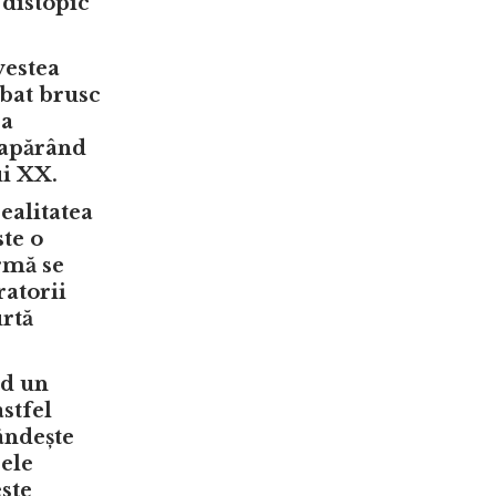
 distopic
vestea
mbat brusc
ea
, apărând
ui XX.
ealitatea
ste o
urmă se
ratorii
urtă
nd un
stfel
pândește
cele
este