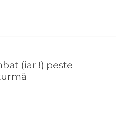
at (iar !) peste
 turmă