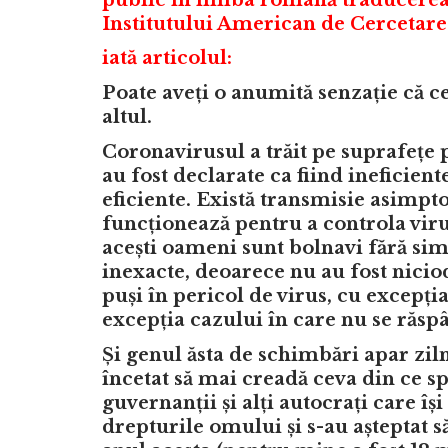
Institutului American de Cercetar
iată articolul:
Poate aveți o anumită senzație că ce
altul.
Coronavirusul a trăit pe suprafețe p
au fost declarate ca fiind ineficien
eficiente. Există transmisie asimpto
funcționează pentru a controla viru
acești oameni sunt bolnavi fără si
inexacte, deoarece nu au fost nicio
puși în pericol de virus, cu excepția
excepția cazului în care nu se răspâ
Și genul ăsta de schimbări apar zil
încetat să mai creadă ceva din ce s
guvernanții și alți autocrați care își 
drepturile omului și s-au așteptat 