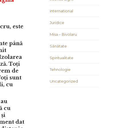
international
Juridice
cru, este
Misa – Bivolaru
ente până
Sănătate
nit
 Izolarea
Spiritualitate
ză. Toți
Tehnologie
trem de
oți sunt
Uncategorized
i, cu
 au
ă cu
 și
oment dat