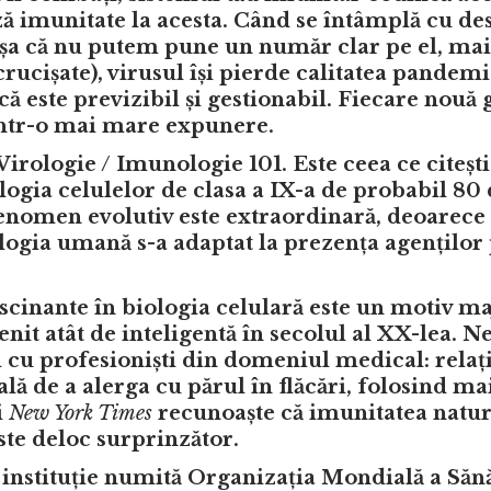
ă imunitate la acesta. Când se întâmplă cu de
, așa că nu putem pune un număr clar pe el, mai
rucișate), virusul își pierde calitatea pandemie
 este previzibil și gestionabil. Fiecare nouă 
intr-o mai mare expunere.
irologie / Imunologie 101. Este ceea ce citești
logia celulelor de clasa a IX-a de probabil 80 
enomen evolutiv este extraordinară, deoarece 
logia umană s-a adaptat la prezența agenților
scinante în biologia celulară este un motiv m
nit atât de inteligentă în secolul al XX-lea. 
i cu profesioniști din domeniul medical: relaț
lă de a alerga cu părul în flăcări, folosind m
i
New York Times
recunoaște
că imunitatea natur
ste deloc surprinzător.
ă instituție numită Organizația Mondială a Sănă