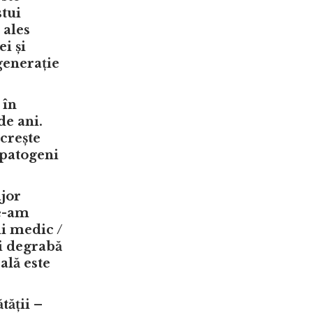
stui
 ales
i și
generație
 în
de ani.
crește
 patogeni
ajor
Ne-am
ii medic /
ai degrabă
ală este
tății
–