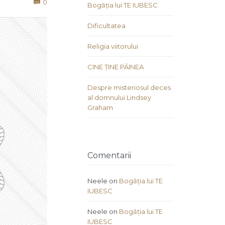
Comments
0

Bogăția lui TE IUBESC
Dificultatea
Religia viitorului
CINE ȚINE PÂINEA
Despre misteriosul deces
al domnului Lindsey
Graham
Comentarii
Neele
on
Bogăția lui TE
IUBESC
Neele
on
Bogăția lui TE
IUBESC