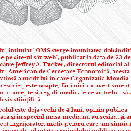
lul intitulat
“
OMS șterge imunitatea dobândit
e pe site-ul său web
“
, publicat la data de 23 
ătre Jeffrey A. Tucker, directorul editorial al
ului American de Cercetare Economică, acesta 
extinsă a modului în care Organizația Mondial
 rescrie peste noapte, fără nici un avertisment
r, concepte și reguli medicale ce ar trebui să 
usiv științifică.
colul este deja vechi de 4 luni, opinia publică
că și în special mass-media nu au sesizat și a
ect îngrijorător, motiv pentru care am simțit 
integrală adaptată a articolului publicat pe p