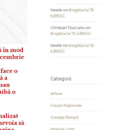
Neele
on
Bogăția lui TE
IUBESC
Christian Tzurcanu
on
Bogăția lui TE IUBESC
Neele
on
Bogăția lui TE
ă în mod
IUBESC
decembrie
face o
ă a
Categorii
 sau
aibă o
Arhive
Cauze Naţionale
nalizat
Creaţie literară
nevoia să
agina
Intense Light