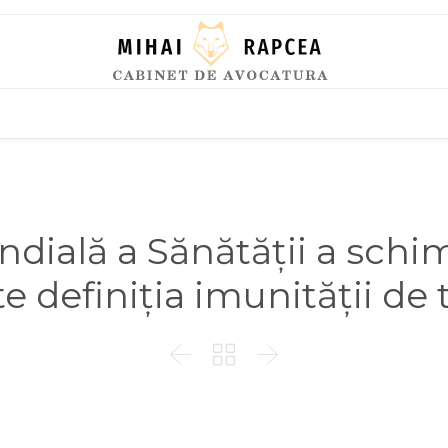
Skip
to
content
dială a Sănătății a schimb
e definiția imunității de


