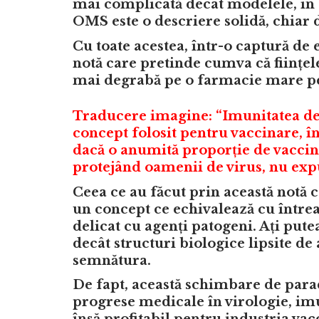
mai complicată decât modelele, în
OMS este o descriere solidă, chiar 
Cu toate acestea, într-o
captură de 
notă care pretinde cumva că ființe
mai degrabă pe o farmacie mare pen
Traducere imagine: “Imunitatea de 
concept folosit pentru vaccinare, în
dacă o anumită proporție de vaccina
protejând oamenii de virus, nu exp
Ceea ce au făcut prin această notă c
un concept ce echivalează cu întrea
delicat cu agenți patogeni. Ați pute
decât structuri biologice lipsite de
semnătura.
De fapt, această schimbare de para
progrese medicale în virologie, imu