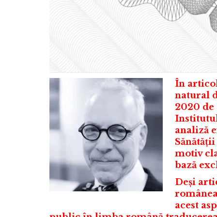
În artico
natural d
2020 de c
Institut
analiză 
Sănătății
motiv cla
bază excl
Deși arti
româneas
acest asp
public în limba română traducerea 