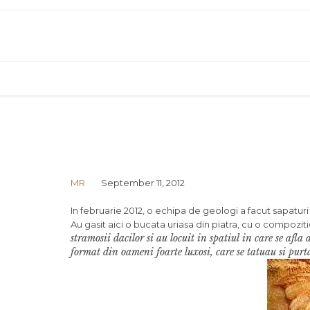
MR
September 11, 2012
In februarie 2012, o echipa de geologi a facut sapatur
Au gasit aici o bucata uriasa din piatra, cu o compozit
stramosii dacilor si au locuit in spatiul in care se af
format din oameni foarte luxosi, care se tatuau si purta