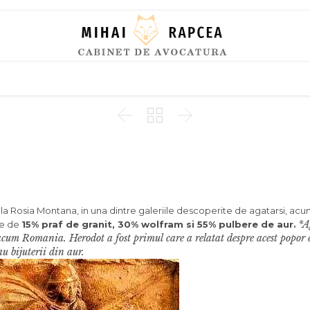
Skip
to
content



i la Rosia Montana, in una dintre galeriile descoperite de agatarsi, acu
*A
ie de
15% praf de granit, 30% wolfram si 55% pulbere de aur.
la acum Romania. Herodot a fost primul care a relatat despre acest popor
u bijuterii din aur.