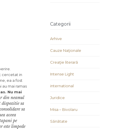
Categorii
Arhive
Cauze Naţionale
Creaţie literară
erire.
Intense Light
t cercetat in
e, ea a fost
international
ni au mai ramas
ias. Nu mai
iar din neamul
Juridice
 dispozitie sa
consolidare sa
Misa – Bivolaru
mea aceea
stapani pe
Sănătate
r este limpede