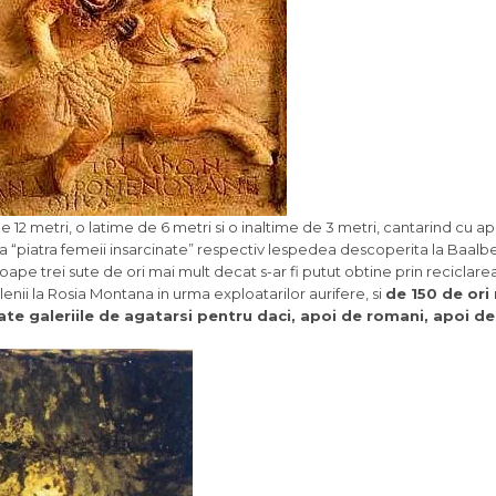
12 metri, o latime de 6 metri si o inaltime de 3 metri, cantarind cu a
a “piatra femeii insarcinate” respectiv lespedea descoperita la Baalb
pe trei sute de ori mai mult decat s-ar fi putut obtine prin reciclarea
lenii la Rosia Montana in urma exploatarilor aurifere, si
de 150 de ori
oate galeriile de agatarsi pentru daci, apoi de romani, apoi de