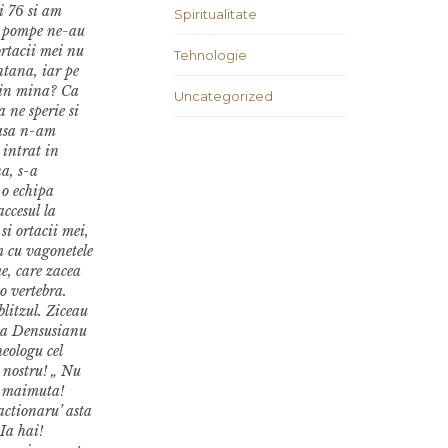
i 76 si am
Spiritualitate
la pompe ne-au
ortacii mei nu
Tehnologie
ntana, iar pe
i in mina? Ca
Uncategorized
a ne sperie si
casa n-am
 intrat in
a, s-a
 o echipa
ccesul la
si ortacii mei,
m cu vagonetele
e, care zacea
o vertebra.
blitzul. Ziceau
 ca Densusianu
heologu cel
 nostru! „ Nu
in maimuta!
actionaru’ asta
„Ia hai!