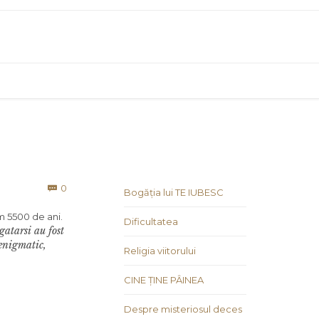
Comments
0

Bogăția lui TE IUBESC
m 5500 de ani.
Dificultatea
gatarsi au fost
 enigmatic,
Religia viitorului
CINE ȚINE PÂINEA
Despre misteriosul deces