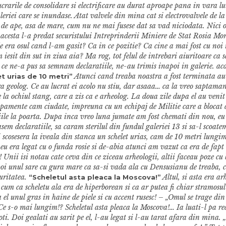
crarile de consolidare si electrificare au durat aproape pana in vara lu
leriei care se inundase. Atat valvele din mina cat si electrovalvele de 
t de ape, asa de mare, cum nu ne mai fusese dat sa vad niciodata. Nici 
acesta l-a predat securistului Intreprinderii Miniere de Stat Rosia Mo
e era osul cand l-am gasit? Ca in ce pozitie? Ca cine a mai fost cu no
 iesit din sut in ziua aia? Ma rog, tot felul de intrebari aiuritoare ca s
a ce ne-a pus sa semnam declaratiile, ne-au trimis inapoi in galerie. a
Atunci cand treaba noastra a fost terminata au
t urias de 10 metri”
a geolog. Ce au lucrat ei acolo nu stiu, dar asaaa… ca la vreo saptaman
e la ochiul stang, care a zis ca e arheolog. La doua zile dupa el au venit
hipamente cam ciudate, impreuna cu un echipaj de Militie care a blocat a
iile la poarta. Dupa inca vreo luna jumate am fost chemati din nou, eu 
sem declaratiile, sa caram sterilul din fundul galeriei 13 si sa-l scoate
cosesera la iveala din stanca un schelet urias, cam de 10 metri lungim
m eu era legat cu o funda rosie si de-abia atunci am vazut ca era de fapt 
 Unii isi notau cate ceva din ce ziceau arheologii, altii faceau poze cu 
oi unul sare cu gura mare ca sa-si vada ala cu Densusianu de treaba,
curitatea.
Altul, si asta era ar
“Scheletul asta pleaca la Moscova!”
cum ca scheletu ala era de hiperborean si ca ar putea fi chiar stramosul
a el unul gras in haine de piele si cu accent rusesc! – „Omul se trage d
s-o mai lungim!? Scheletul asta pleaca la Moscova!… Ia luati-l pa re
ti. Doi gealati au sarit pe el, l-au legat si l-au tarat afara din mina. 