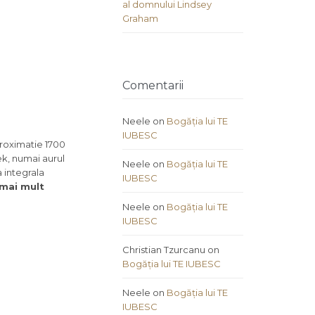
al domnului Lindsey
Graham
Comentarii
Neele
on
Bogăția lui TE
IUBESC
proximatie 1700
ek, numai aurul
Neele
on
Bogăția lui TE
 integrala
IUBESC
 mai mult
Neele
on
Bogăția lui TE
IUBESC
Christian Tzurcanu
on
Bogăția lui TE IUBESC
Neele
on
Bogăția lui TE
IUBESC