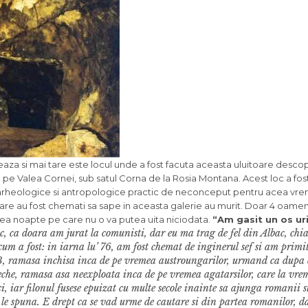
za si mai tare este locul unde a fost facuta aceasta uluitoare descop
 pe Valea Cornei, sub satul Corna de la Rosia Montana. Acest loc a fos
i arheologice si antropologice practic de neconceput pentru acea vrem
i care au fost chemati sa sape in aceasta galerie au murit. Doar 4 oame
acea noapte pe care nu o va putea uita niciodata.
“Am gasit un os ur
c, ca doara am jurat la comunisti, dar eu ma trag de fel din Albac, ch
cum a fost: in iarna lu’ 76, am fost chemat de inginerul sef si am primit
ia 13, ramasa inchisa inca de pe vremea austroungarilor, urmand ca dupa 
veche, ramasa asa neexploata inca de pe vremea agatarsilor, care la vre
ci, iar filonul fusese epuizat cu multe secole inainte sa ajunga romanii 
 le spuna. E drept ca se vad urme de cautare si din partea romanilor, da