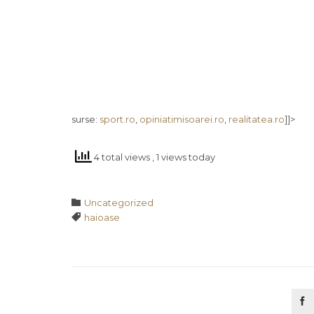
surse:
sport.ro
,
opiniatimisoarei.ro
,
realitatea.ro
]]>
4 total views
, 1 views today
Category

Uncategorized
Tags

haioase
