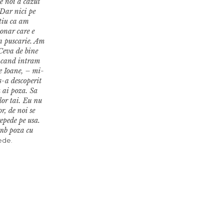
e noi a cazut
 Dar nici pe
tiu ca am
onar care e
in puscarie. Am
 Ceva de bine
 cand intram
te Ioane, – mi-
s-a descoperit
u ai poza. Sa
lor tai. Eu nu
r, de noi se
repede pe usa.
mb poza cu
ede.