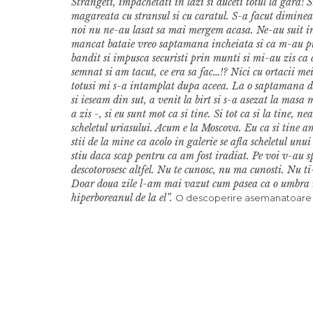
Strangeti, impachetati in lazi si duceti totul la gara
magareata cu stransul si cu caratul. S-a facut diminea
noi nu ne-au lasat sa mai mergem acasa. Ne-au suit i
mancat bataie vreo saptamana incheiata si ca m-au pu
bandit si impusca securisti prin munti si mi-au zis ca
semnat si am tacut, ce era sa fac…!? Nici cu ortacii m
totusi mi s-a intamplat dupa aceea. La o saptamana 
si ieseam din sut, a venit la birt si s-a asezat la mas
a zis -, si eu sunt mot ca si tine. Si tot ca si la tine
scheletul uriasului. Acum e la Moscova. Eu ca si tine am
stii de la mine ca acolo in galerie se afla scheletul un
stiu daca scap pentru ca am fost iradiat. Pe voi v-au sp
descotorosesc altfel. Nu te cunosc, nu ma cunosti. Nu ti
Doar doua zile l-am mai vazut cum pasea ca o umbra 
hiperboreanul de la el”.
O descoperire asemanatoare a fo