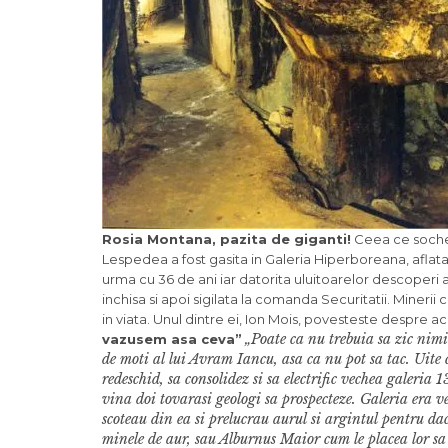
Rosia Montana, pazita de giganti!
Ceea ce sochea
Lespedea a fost gasita in Galeria Hiperboreana, aflata
urma cu 36 de ani iar datorita uluitoarelor descoper
inchisa si apoi sigilata la comanda Securitatii. Mineri
in viata. Unul dintre ei, Ion Mois, povesteste despre 
„Poate ca nu trebuia sa zic nimi
vazusem asa ceva”
de moti al lui Avram Iancu, asa ca nu pot sa tac. Uite 
redeschid, sa consolidez si sa electrific vechea galer
vina doi tovarasi geologi sa prospecteze. Galeria era 
scoteau din ea si prelucrau aurul si argintul pentru da
minele de aur, sau Alburnus Maior cum le placea lor sa