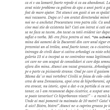
ca ei s-au lamurit foarte repede si ca au abandonat. Lu
avut niste probleme cu golirea de apa a unei parti a ga
fost de mare ajutor. Tot atunci am gasit si un os spala
mai vazusera. Dupa ce l-am aratat directorului minei 
noi ne-a anchetat Procuratura vreo patru zile. Ca und
cine mai stie de existenta lui? Cati am intrat si cati am
sa ne faca sa tacem. Am tacut cu totii evident iar dup
suflat o vorba. Mi-era frica pentru ai mei.
“Un schele
mina doi oameni de la Bucuresti din care unul sigur er
prezentat un al treilea, unul foarte tanar, cu o cicatric
intreaga de civili daar si cativa arheologi cu niste ec
galeria 13 si a inceput sa ne controleze noua legitimat
cei care ne-am ocupat de consolidari si care deja semna
afara din mina. Atunci am vazut grozavia. Arheologii s
pe o parte cu picioarele stranse. Osul pe care il gasise
Mama da’ ce mai vertebra! Civilii se foiau de colo-colo!
ceva de unu Densusianu, apoi ceva de hiperboreeni, ap
era avocat, nu istoric, apoi a dat-o cu partidu si cu se
tanar, ca l-am recunoscut dupa cicatrice, a scapat una 
se poate tavarisce! Ce hiperborean visezi!” – a racnit l
Unde ai mai pomenit tu maimuta de 10 metri? Gata! Ce 
d-aici! Bistro, bistro!” Atunci ne-a cuprins groaza pe to