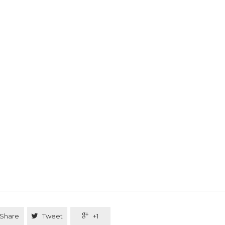
Share

Tweet

+1