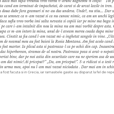
! Si daca mai sufla vreunul vreo vorba v-arunc kaghebeu-n ceafa! ” Tot p
ta cand am terminat de impachetat, de carat si de urcat lazile in tren.
n doua dube fara geamuri si ne-au dus undeva. Unde?, nu stiu…. Dar s
s sa semnez ca n-am vazut si ca nu cunosc nimic, ca am un unchi legi
 daca suflu vreo vorba imi salta nevasta si copiii iar pe mine ma baga 
ei pe care i-am intalnit din nou la mina nu am mai vorbit despre asta.
dupa ce m-am intors la mina, unul de-l aveam mereu coada dupa mine
a mea. Cinstit sa fiu cand l-am vazut mi-a inghetat sangele in vine. „Ui
, neam de neamul meu au fost baiesi la Rosia Montana. Am fost acolo cand 
 fost martor. Ia plicul asta si pastreaza-l ca pe ochii din cap. Inauntr
ui dac hiperborean, stramos de-al nostru. Pastreaza poza si arat-o nepoti
eriat bine, dar pe noi astia din securitate care nu ne speriem asa de uso
-am dat nimic! Ai priceput?” „Da, am priceput!”. S-a ridicat si a iesit 
in urma mea, apoi nu l-am mai vazut niciodata . Dar mai am in schi
st facuta si in Grecia, iar ramasitele gasite au disparut la fel de rep