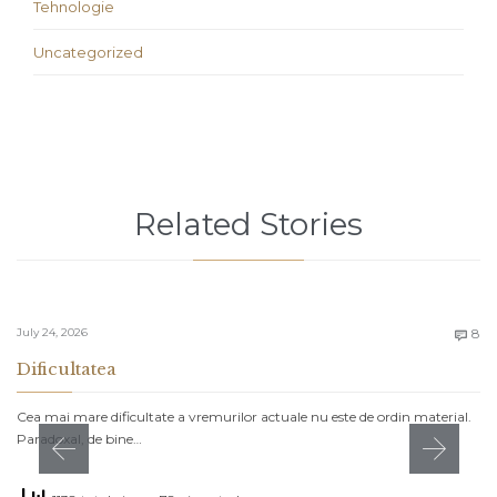
Tehnologie
Uncategorized
Related Stories
C
July 24, 2026
8

Dificultatea
Cea mai mare dificultate a vremurilor actuale nu este de ordin material.
Paradoxal, de bine…