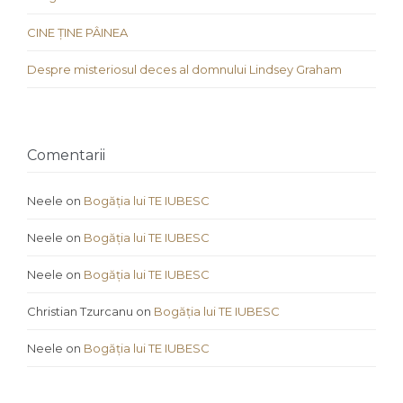
CINE ȚINE PÂINEA
Despre misteriosul deces al domnului Lindsey Graham
Comentarii
Neele
on
Bogăția lui TE IUBESC
Neele
on
Bogăția lui TE IUBESC
Neele
on
Bogăția lui TE IUBESC
Christian Tzurcanu
on
Bogăția lui TE IUBESC
Neele
on
Bogăția lui TE IUBESC