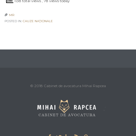
1138 total views
, 78 views today
MR

POSTED IN:
CAUZE NAŢIONALE
© 2018 Cabinet de avocatura Mihai Rapcea