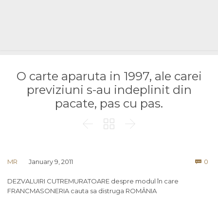
O carte aparuta in 1997, ale carei
previziuni s-au indeplinit din
pacate, pas cu pas.



Co
MR
January 9, 2011
0

DEZVALUIRI CUTREMURATOARE despre modul în care
FRANCMASONERIA cauta sa distruga ROMÂNIA