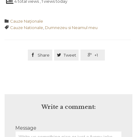
4 total views
, 1 views today
Category

Cauze Naţionale
Tags

Cauze Nationale
,
Dumnezeu si Neamul meu

Share

Tweet

+1
Write a comment:
Message