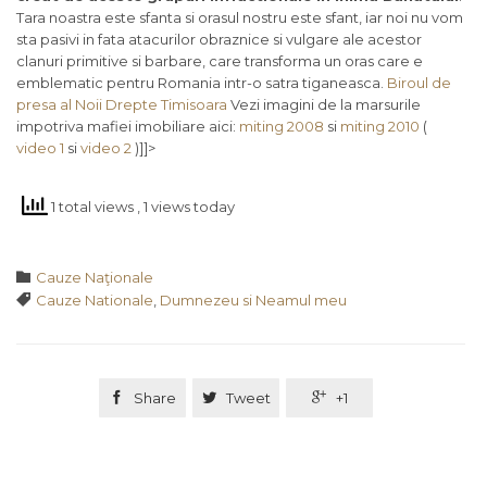
Tara noastra este sfanta si orasul nostru este sfant, iar noi nu vom
sta pasivi in fata atacurilor obraznice si vulgare ale acestor
clanuri primitive si barbare, care transforma un oras care e
emblematic pentru Romania intr-o satra tiganeasca.
Biroul de
presa al Noii Drepte Timisoara
Vezi imagini de la marsurile
impotriva mafiei imobiliare aici:
miting 2008
si
miting 2010
(
video 1
si
video 2
)]]>
1 total views
, 1 views today
Category

Cauze Naţionale
Tags

Cauze Nationale
,
Dumnezeu si Neamul meu

Share

Tweet

+1