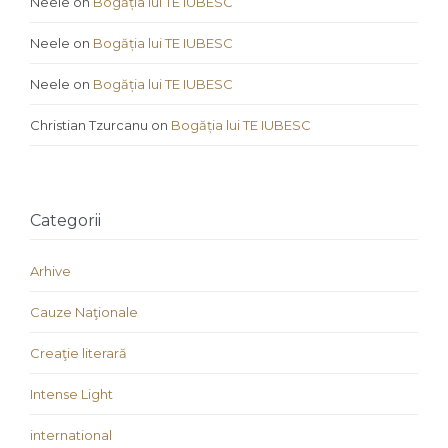
Neele
on
Bogăția lui TE IUBESC
Neele
on
Bogăția lui TE IUBESC
Neele
on
Bogăția lui TE IUBESC
Christian Tzurcanu
on
Bogăția lui TE IUBESC
Categorii
Arhive
Cauze Naţionale
Creaţie literară
Intense Light
international