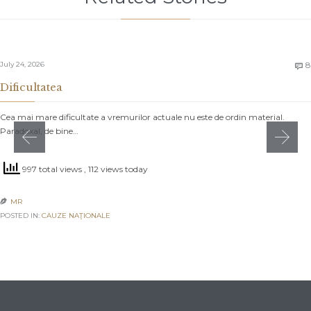
July 24, 2026
8

Dificultatea
Cea mai mare dificultate a vremurilor actuale nu este de ordin material.
Paradoxal, de bine…
997 total views
, 112 views today
MR

POSTED IN:
CAUZE NAŢIONALE