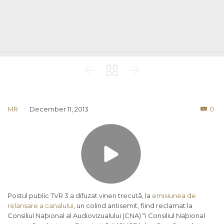



Co
MR
December 11, 2013
0

Postul public TVR 3 a difuzat vineri trecutã, la
emisiunea de
relansare a canalului
, un colind antisemit, fiind reclamat la
Consiliul Naþional al Audiovizualului (CNA) ºi Consiliul Naþional