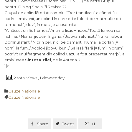
pentru Combaterea Discriminãrii (CNCD) de cãtre Grupul
pentru Dialog Social ºi Revista 22.
Grupul de colindãtori Ansamblul “Dor transilvan” a cântat, în
cadrul emisiunii, un colind în care este folosit de mai multe ori
termenul “jidov”, în mesaje antisemite.
“A nãscut un fiu frumos / Anume Iisus Hristos / Toatã lumea i se-
nchinã, / Numai jidovii-l îngânã. / Jidovan afuristit / Nu l-ar rãbda
Domnul sfânt / Nici în cer, nici pe pãmânt.. Numai la corlan [=
horn], la fum, / Acolo-i jidovul bun, / Sã iasã ºfarã [= fum] în drum”,
potrivit unui fragment din colind.Cazul a fost prezentat marþi, la
emisiunea
Sinteza zilei
, de la Antena 3.
]]>
2 total views
, 1 views today
Category

Cauze Naţionale
Tags

Cauze Nationale

Share

Tweet

+1