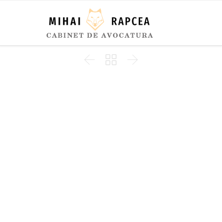


