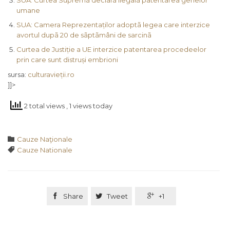
SUA: Curtea Supremã declarã ilegalã patentarea genelor
umane
SUA: Camera Reprezentaților adoptã legea care interzice
avortul dupã 20 de sãptãmâni de sarcinã
Curtea de Justiție a UE interzice patentarea procedeelor
prin care sunt distruși embrioni
sursa:
culturavieții.ro
]]>
2 total views
, 1 views today
Category

Cauze Naţionale
Tags

Cauze Nationale

Share

Tweet

+1