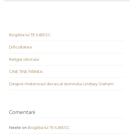
Bogăția lui TE IUBESC
Dificultatea
Religia viitorului
CINE ȚINE PÂINEA
Despre misteriosul deces al domnului Lindsey Graham
Comentarii
Neele
on
Bogăția lui TE IUBESC