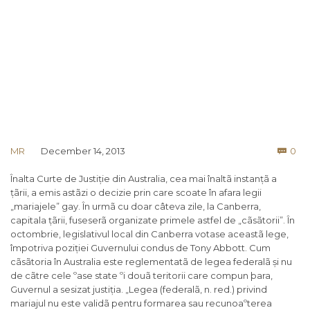
Co
MR
December 14, 2013
0

Înalta Curte de Justiție din Australia, cea mai înaltã instanțã a
țãrii, a emis astãzi o decizie prin care scoate în afara legii
„mariajele” gay. În urmã cu doar câteva zile, la Canberra,
capitala țãrii, fuseserã organizate primele astfel de „cãsãtorii”. În
octombrie, legislativul local din Canberra votase aceastã lege,
împotriva poziției Guvernului condus de Tony Abbott. Cum
cãsãtoria în Australia este reglementatã de legea federalã și nu
de cãtre cele ºase state ºi douã teritorii care compun þara,
Guvernul a sesizat justiția. „Legea (federalã, n. red.) privind
mariajul nu este validã pentru formarea sau recunoaºterea