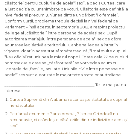
cãsãtoriei pentru cuplurile de acelaºi sex”, a decis Curtea, care
a luat decizia cu unanimitate de voturi. Cãsãtoria este definitã la
nivel federal precum „uniunea dintre un bãrbat ºi o femeie”.
Conform Curții, problema trebuie decisã la nivel federal de
Parlament – însã acesta, în septembrie 2012, a respins proiectul
de lege al „cãsãtoriei” între persoane de același sex. Dupã
autorizarea mariajului între persoane de acelaºi sex de cãtre
adunarea legislativã a teritoriului Canberra, legea a intrat în
vigoare, doar în acest stat sâmbãta trecutã, ºi mai multe cupluri
ºi-au oficializat uniunea la miezul nopþii. Toate cele 27 de cupluri
homosexuale care se „cãsãtoriserã” se vor vedea acum cu
licențele de „familie„ anulate. Uniunile civile între persoane de
acelaºi sex sunt autorizate în majoritatea statelor australiene.
___________________________________________ Te-ar mai putea
interesa:
Curtea Supremã din Alabama recunoaște statutul de copil al
nenãscutului
Patriarhul ecumenic Bartolomeu: „Biserica Ortodoxã nu
recunoaște, ci osândește cãsãtoriile dintre indivizii de același
sex”