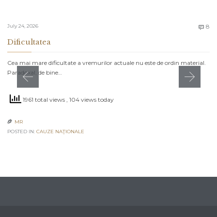
C
July 24, 2026
8

Dificultatea
Cea mai mare dificultate a vremurilor actuale nu este de ordin material.
Paradoxal, de bine…
1961 total views
, 104 views today
MR

POSTED IN:
CAUZE NAŢIONALE