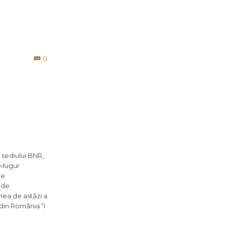
Comments
0

 sediului BNR,
 Mugur
le
 de
nea de astãzi a
 din România ºi