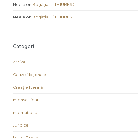
Neele
on
Bogăția lui TE IUBESC
Neele
on
Bogăția lui TE IUBESC
Categorii
Arhive
Cauze Naţionale
Creaţie literară
Intense Light
international
Juridice
Misa – Bivolaru