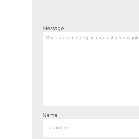
Message
Name