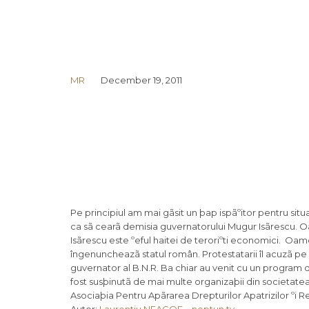
MR
December 19, 2011
Pe principiul am mai gãsit un þap ispãºitor pentru sit
ca sã cearã demisia guvernatorului Mugur Isãrescu. O
Isãrescu este ºeful haitei de teroriºti economici. Oam
îngenuncheazã statul român. Protestatarii îl acuzã pe
guvernator al B.N.R. Ba chiar au venit cu un program 
fost susþinutã de mai multe organizaþii din societatea
Asociaþia Pentru Apãrarea Drepturilor Apatrizilor ºi R
Autor:
Laurentiu NEAGOE
–
neptun tv