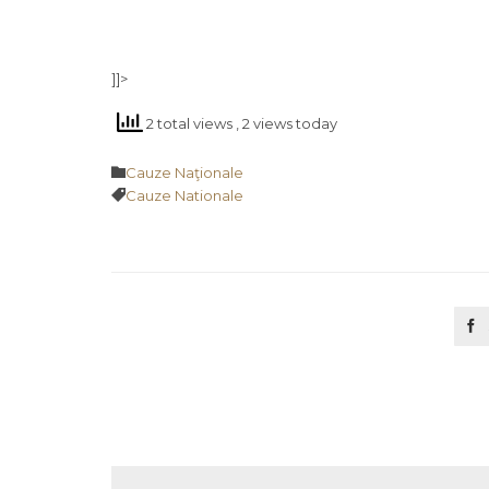
]]>
2 total views
, 2 views today
Category

Cauze Naţionale
Tags

Cauze Nationale
