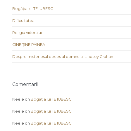
Bogăția lui TE IUBESC
Dificultatea
Religia viitorului
CINE ȚINE PÂINEA
Despre misteriosul deces al domnului Lindsey Graham
Comentarii
Neele
on
Bogăția lui TE IUBESC
Neele
on
Bogăția lui TE IUBESC
Neele
on
Bogăția lui TE IUBESC