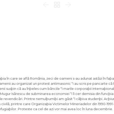



uaþia în care se aflã România, zeci de oameni s-au adunat astãzi în faþa
amenii au organizat un protest antimasonic ºi au scris pe pancarte cã
enii susþin cã au înþeles cum bãncile ºi marile corporaþii internaþiona
 Mugur Isãrescu de subminarea economiei ºi îi cer demisia din funcþia
de revendicãri. Printre nemulþumiþi am gãsit ºi câþiva studenþi. Acþiu
 civilã, printre care Organizaþia Victimelor Mineriadelor din 1990-1991
efugiaþilor. Proteste ca cel de azi vor mai avea loc în luna decembrie.