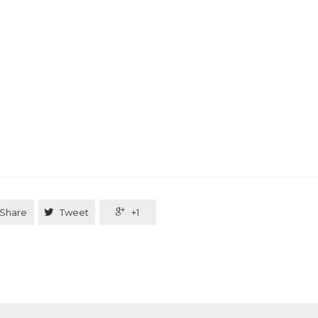
Share

Tweet

+1