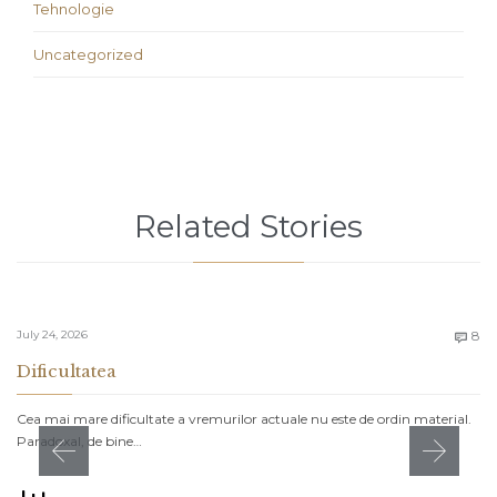
Tehnologie
Uncategorized
Related Stories
C
July 24, 2026
8

Dificultatea
Cea mai mare dificultate a vremurilor actuale nu este de ordin material.
Paradoxal, de bine…