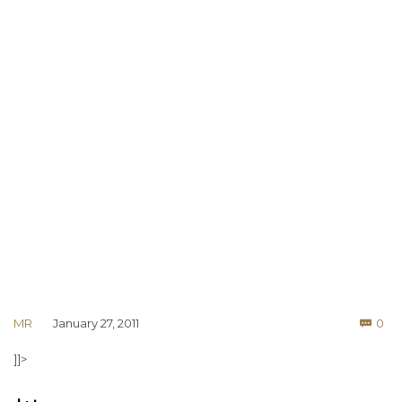
Co
MR
January 27, 2011
0

]]>