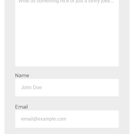
Name
Email