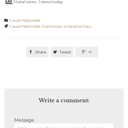
5 total views
, 1 views today
Category

Cauze Naţionale
Tags

Cauze Nationale
,
Dumnezeu si Neamul meu

Share

Tweet

+1
Write a comment:
Message