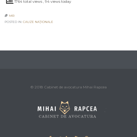
1764 total views
, 94 views today
MR

POSTED IN:
CAUZE NAŢIONALE
© 2018 Cabinet de avocatura Mihai Rapcea