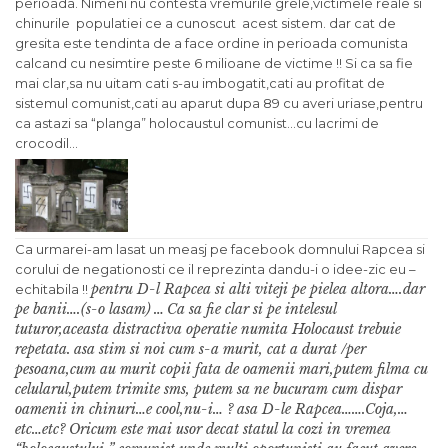
perioada. Nimeni nu contesta vremurile grele,victimele reale si
chinurile populatiei ce a cunoscut acest sistem. dar cat de
gresita este tendinta de a face ordine in perioada comunista
calcand cu nesimtire peste 6 milioane de victime !! Si ca sa fie
mai clar,sa nu uitam cati s-au imbogatit,cati au profitat de
sistemul comunist,cati au aparut dupa 89 cu averi uriase,pentru
ca astazi sa “planga” holocaustul comunist…cu lacrimi de
crocodil…
Ca urmarei-am lasat un measj pe facebook domnului Rapcea si
corului de negationosti ce il reprezinta dandu-i o idee-zic eu –
pentru D-l Rapcea si alti viteji pe pielea altora….dar
echitabila !!
pe banii….(s-o lasam)
…
Ca sa fie clar si pe intelesul
tuturor,aceasta distractiva operatie numita Holocaust trebuie
repetata.
asa stim si noi cum s-a murit, cat a durat /per
pesoana,cum au murit copii fata de oamenii mari,putem filma cu
celularul,putem trimite sms, putem sa ne bucuram cum dispar
oamenii in chinuri…e cool,nu-i… ?
asa D-le Rapcea…….Coja,…
etc…etc?
Oricum este mai usor decat statul la cozi in vremea