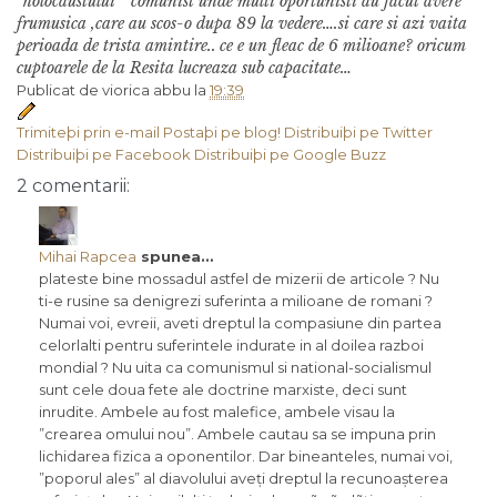
“holocaustului ” comunist unde multi oportunisti au facut avere
frumusica ,care au scos-o dupa 89 la vedere….si care si azi vaita
perioada de trista amintire..
ce e un fleac de 6 milioane? oricum
cuptoarele de la Resita lucreaza sub capacitate…
Publicat de viorica abbu la
19:39
Trimiteþi prin e-mail
Postaþi pe blog!
Distribuiþi pe Twitter
Distribuiþi pe Facebook
Distribuiþi pe Google Buzz
2 comentarii:
Mihai Rapcea
spunea…
plateste bine mossadul astfel de mizerii de articole ? Nu
ti-e rusine sa denigrezi suferinta a milioane de romani ?
Numai voi, evreii, aveti dreptul la compasiune din partea
celorlalti pentru suferintele indurate in al doilea razboi
mondial ? Nu uita ca comunismul si national-socialismul
sunt cele doua fete ale doctrine marxiste, deci sunt
inrudite. Ambele au fost malefice, ambele visau la
”crearea omului nou”. Ambele cautau sa se impuna prin
lichidarea fizica a oponentilor. Dar bineanteles, numai voi,
”poporul ales” al diavolului aveți dreptul la recunoașterea