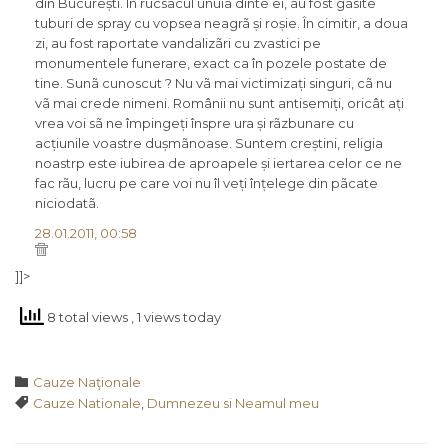
din București. În rucsacul unuia dinte ei, au fost gãsite
tuburi de spray cu vopsea neagrã și roșie. În cimitir, a doua
zi, au fost raportate vandalizãri cu zvastici pe
monumentele funerare, exact ca în pozele postate de
tine. Sunã cunoscut ? Nu vã mai victimizați singuri, cã nu
vã mai crede nimeni. Românii nu sunt antisemiți, oricât ați
vrea voi sã ne împingeți înspre ura și rãzbunare cu
acțiunile voastre dușmãnoase. Suntem creștini, religia
noastrp este iubirea de aproapele și iertarea celor ce ne
fac rãu, lucru pe care voi nu îl veți înțelege din pãcate
niciodatã.
28.01.2011, 00:58
]]>
8 total views
, 1 views today
Category

Cauze Naţionale
Tags

Cauze Nationale
,
Dumnezeu si Neamul meu