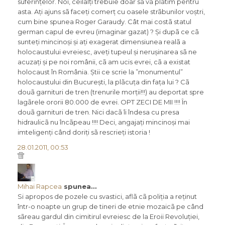
suferințelor. Noi, ceilalți trebuie doar sã vã plãtim pentru
asta. Ați ajuns sã faceți comerț cu oasele strãbunilor voștri,
cum bine spunea Roger Garaudy. Cât mai costã statul
german capul de evreu (imaginar gazat) ? Și dupã ce cã
sunteți mincinoși și ați exagerat dimensiunea realã a
holocaustului evreiesc, aveți tupeul și nerușinarea sã ne
acuzați și pe noi românii, cã am ucis evrei, cã a existat
holocaust în România. Știi ce scrie la ”monumentul”
holocaustului din București, la plãcuța din fața lui ? Cã
douã garnituri de tren (trenurile morții!!!) au deportat spre
lagãrele ororii 80.000 de evrei. OPT ZECI DE MII !!!! În
douã garnituri de tren. Nici dacã îi îndesa cu presa
hidraulicã nu încãpeau !!!! Deci, angajați mincinoși mai
imteligenți când doriți sã rescrieți istoria !
28.01.2011, 00:53
Mihai Rapcea
spunea…
Si apropos de pozele cu svastici, aflã cã poliția a reținut
într-o noapte un grup de tineri de etnie mozaicã pe când
sãreau gardul din cimitirul evreiesc de la Eroii Revoluției,