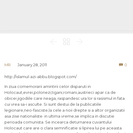



Co
MR
January 28, 2011
0

http://islamul-azi-abbu.blogspot.com/
In ziua comemorarii amintirii celor disparuti in
Holocaut,evrei,polonezi,tigani,romani,austrieci apar ca de
obicei jigodiile care neaga, raspandesc ura lor si rasismul in fata
cui vrea sa-i asculte. Si sunt destui.de la publicatiile
legionare,neo-fasciste,la cele a noii drepte si a altor organizatii
asa zise nationaliste. in ultima vreme,se implica in discutie
perioada comunista. Se incearca deturnarea cuvantului
Holocaut care are o clara semnificatie si lipirea lui pe aceasta