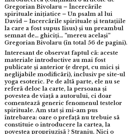
Gregorian Bivolaru – Încercãrile
spirituale inițiatice – Un psalm al lui
David – Incercãrile spirituale și tentațiile
la care a fost supus Iisus) și un preambul
semnat de… ghiciți… ”mereu același”
Gregorian Bivolaru (în total 56 de pagini).
Interesant de observat faptul cã: aceste
materiale introductive au mai fost
publicate și anterior (e drept, cu mici și
neglijabile modificãri), inclusiv pe site-ul
yoga esoteric. Pe de altã parte, ele nu se
referã deloc la carte, la persoana și
povestea de viațã a autorului, ci doar
comenteazã generic fenomenul testelor
spirituale. Am stat și mi-am pus
întrebarea: oare o prefațã nu trebuie sã
constituie o introducere la cartea, la
povestea propriuzisã ? Straniu. Nici o