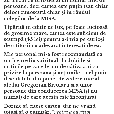
au trecut cu brio decât un numãr mic de
persoane, deci cartea este puțin (sau chiar
deloc) cunoscutã chiar și în rândul
colegilor de la MISA.
Tipãritã în ediție de lux, pe foaie lucioasã
de grosime mare, cartea este suficient de
scumpã (45 lei) pentru a-i tria pe curioși
de cititorii cu adevãrat interesați de ea.
Mie personal mi-a fost recomandatã ca
un ”remediu spiritual” la dubiile și
criticile pe care le am de câțiva ani cu
privire la persoana și acțiunile – cel puțin
discutabile din punct de vedere moral –
ale lui Gregorian Bivolaru și a unor
persoane din conducerea MISA (și nu
numai) de care acesta este înconjurat.
Dornic sã citesc cartea, dar ne-vrând
totuși sã o cumpãr, ”
pentru a nu risipi