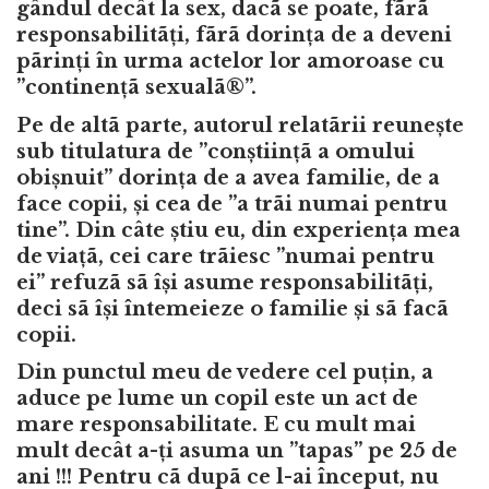
gândul decât la sex, dacã se poate, fãrã
responsabilitãți, fãrã dorința de a deveni
pãrinți în urma actelor lor amoroase cu
”continențã sexualã®”.
Pe de altã parte, autorul relatãrii reunește
sub titulatura de ”conștiințã a omului
obișnuit” dorința de a avea familie, de a
face copii, și cea de ”a trãi numai pentru
tine”. Din câte știu eu, din experiența mea
de viațã, cei care trãiesc ”numai pentru
ei” refuzã sã își asume responsabilitãți,
deci sã își întemeieze o familie și sã facã
copii.
Din punctul meu de vedere cel puțin, a
aduce pe lume un copil este un act de
mare responsabilitate. E cu mult mai
mult decât a-ți asuma un ”tapas” pe 25 de
ani !!! Pentru cã dupã ce l-ai început, nu