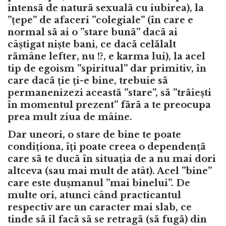
intensã de naturã sexualã cu iubirea), la
”țepe” de afaceri ”colegiale” (în care e
normal sã ai o ”stare bunã” dacã ai
câștigat niște bani, ce dacã celãlalt
rãmâne lefter, nu !?, e karma lui), la acel
tip de egoism ”spiritual” dar primitiv, în
care dacã ție ți-e bine, trebuie sã
permanenizezi aceastã ”stare”, sã ”trãiești
în momentul prezent” fãrã a te preocupa
prea mult ziua de mâine.
Dar uneori, o stare de bine te poate
condiționa, îți poate creea o dependențã
care sã te ducã în situația de a nu mai dori
altceva (sau mai mult de atât). Acel ”bine”
care este dușmanul ”mai binelui”. De
multe ori, atunci când practicantul
respectiv are un caracter mai slab, ce
tinde sã îl facã sã se retragã (sã fugã) din