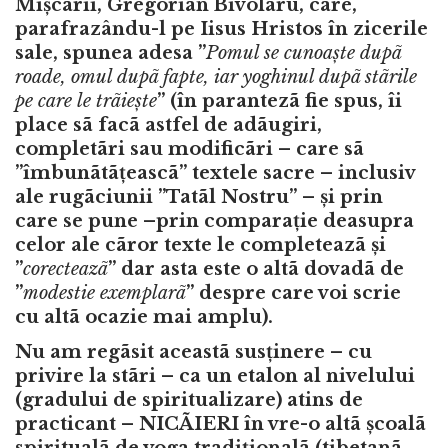
Mișcãrii, Gregorian Bivolaru, care,
parafrazându-l pe Iisus Hristos în zicerile
sale, spunea adesa ”
Pomul se cunoaște dupã
roade, omul dupã fapte, iar yoghinul dupã stãrile
pe care le trãiește
” (în parantezã fie spus, îi
place sã facã astfel de adãugiri,
completãri sau modificãri – care sã
”îmbunãtãțeascã” textele sacre – inclusiv
ale rugãciunii ”Tatãl Nostru” – și prin
care se pune –prin comparație deasupra
celor ale cãror texte le completeazã și
”
corecteazã
” dar asta este o altã dovadã de
”
modestie exemplarã
” despre care voi scrie
cu altã ocazie mai amplu).
Nu am regãsit aceastã susținere – cu
privire la stãri – ca un etalon al nivelului
(gradului de spiritualizare) atins de
practicant – NICÃIERI în vre-o altã școalã
spiritualã de yoga tradiționalã (tibetanã