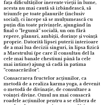
fața dificultãților inerente vieții în lume,
acesta nu mai cautã sã izbândeascã, sã
triumfe pe toate planurile (inclusiv
social), ci începe sã se mulțumeascã cu
puțin din toate privințele, ajungând în
final o ”legumã” socialã, un om fãrã
repere, planuri, ambiții, dorințe și voințã
proprie. Datoritã lipsei puterii interioare
de a mai lua decizii singuri, în lipsa fizicã
a Maestrului (pe care îl consultau del la
cele mai banale chestiuni pânã la cele
mai intime) ajung sã cadã în patima
”consacrãrilor”.
Consacrarea fructelor acțiunilor, ca
metodã de a realiza karma yoga, a devenit
o metodã de divinație, de consultare a
voinței divine. Omul nu mai consacrã
roadele acțiunilor pentru a se elibera de