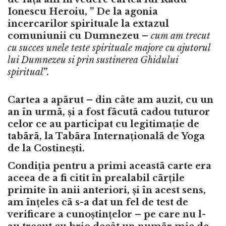
Ionescu Heroiu, ” De la agonia
incercarilor spirituale la extazul
comuniunii cu Dumnezeu –
cum am trecut
cu succes unele teste spirituale majore cu ajutorul
lui Dumnezeu si prin sustinerea Ghidului
spiritual
”.
Cartea a apãrut – din câte am auzit, cu un
an în urmã, și a fost fãcutã cadou tuturor
celor ce au participat cu legitimație de
tabãrã, la Tabãra Internaționalã de Yoga
de la Costinești.
Condiția pentru a primi aceastã carte era
aceea de a fi citit în prealabil cãrțile
primite în anii anteriori, și în acest sens,
am înțeles cã s-a dat un fel de test de
verificare a cunoștințelor – pe care nu l-