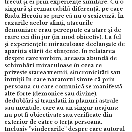
trecut și ei prin experiențe similare. Cu o
singurã și remarcabilã diferențã, pe care
Radu Heroiu se pare cã nu o sesizeazã. În
cazurile acelor sfinți, atacurile
demoniace erau percepute ca atare și de
cãtre cei din jur (în mod obiectiv). La fel
și experiențele miraculoase declanșate de
apariția stãrii de sfințenie. În relatarea
despre care vorbim, aceasta abundã de
schimbãri miraculoase în ceea ce
privește starea vremii, sincronicitãți sau
intuiții în care naratorul simte cã prin
persoana cu care comunicã se manifestã
alte forțe (demonice sau divine),
dedublãri și translații în planuri astrale
sau mentale, care au un singur neajuns:
nu pot fi obiectivate sau verificate din
exterior de cãtre o terțã persoanã.
Inclusiv ”vindecãrile” despre care autorul