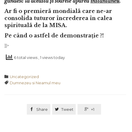
gândesc la aceasta și soarele apãrea
instantaneu
.
”
Ar fi o premierã mondialã care ne-ar
consolida tuturor încrederea în calea
spiritualã de la MISA.
Pe când o astfel de demonstrație ?!
]]>
6 total views
, 1 views today
Category

Uncategorized
Tags

Dumnezeu si Neamul meu

Share

Tweet

+1