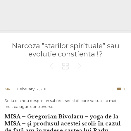
Narcoza ”starilor spirituale” sau
evolutie constienta !?



Co
MR
February 12, 2011
0

Scriu din nou despre un subiect sensibil, care va suscita mai
mult ca sigur, controverse.
MISA – Gregorian Bivolaru – yoga de la
MISA – și produsul acestei școli: în cazul
de fațã am în vedere cartea lui Radu