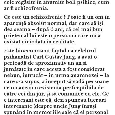
cele regãsite în anumite boli psihice, cum
ar fi schizofrenia.
Ce este un schizofrenic ? Poate fi un om în
aparențã absolut normal, dar care sã își
dea seama – dupã 6 ani, cã cel mai bun
prieten al lui este o persoanã care nu a
existat niciodatã în realitate.
Este binecunoscut faptul cã celebrul
psihanalist Carl Gustav Jung, a avut o
perioadã de aproximativ un an și
jumãtate în care acesta a fost considerat
nebun, întrucât – în urma anamnezei – la
care s-a supus, a început sã vadã persoane
ce nu aveau o existențã perfceptibilã de
cãtre cei din jur, și sã comunice cu ele. Ce
e interesant este cã, deși spuneau lucruri
interesante (despre unele Jung însuși
spunând în memoriile sale cã el personal