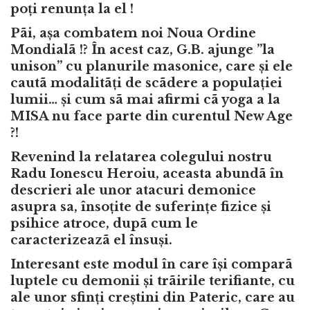
poți renunța la el !
Pãi, așa combatem noi Noua Ordine
Mondialã !? În acest caz, G.B. ajunge ”la
unison” cu planurile masonice, care și ele
cautã modalitãți de scãdere a populației
lumii… și cum sã mai afirmi cã yoga a la
MISA nu face parte din curentul New Age
?!
Revenind la relatarea colegului nostru
Radu Ionescu Heroiu, aceasta abundã în
descrieri ale unor atacuri demonice
asupra sa, însoțite de suferințe fizice și
psihice atroce, dupã cum le
caracterizeazã el însuși.
Interesant este modul în care își comparã
luptele cu demonii și trãirile terifiante, cu
ale unor sfinți creștini din Pateric, care au