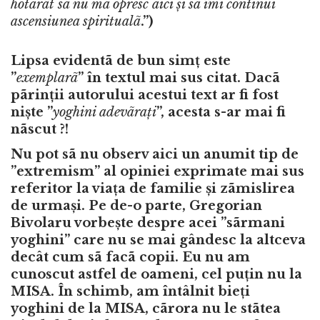
hotãrât sã nu mã opresc aici
ș
i sã îmi continui
ascensiunea spiritualã
.”)
Lipsa evidentã de bun simț este
”
exemplarã
” în textul mai sus citat. Dacã
pãrinții autorului acestui text ar fi fost
niște ”
yoghini adevãra
ț
i
”, acesta s-ar mai fi
nãscut ?!
Nu pot sã nu observ aici un anumit tip de
”extremism” al opiniei exprimate mai sus
referitor la viața de familie și zãmislirea
de urmași. Pe de-o parte, Gregorian
Bivolaru vorbește despre acei ”sãrmani
yoghini” care nu se mai gândesc la altceva
decât cum sã facã copii. Eu nu am
cunoscut astfel de oameni, cel puțin nu la
MISA. În schimb, am întâlnit bieți
yoghini de la MISA, cãrora nu le stãtea