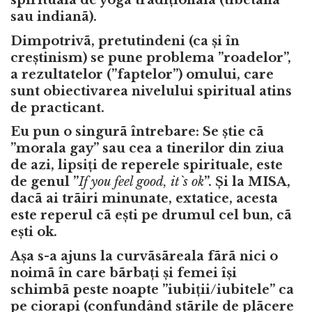
sau indianã).
Dimpotrivã, pretutindeni (ca și în
creștinism) se pune problema ”roadelor”,
a rezultatelor (”faptelor”) omului, care
sunt obiectivarea nivelului spiritual atins
de practicant.
Eu pun o singurã întrebare: Se știe cã
”morala gay” sau cea a tinerilor din ziua
de azi, lipsiți de reperele spirituale, este
de genul ”
If you feel good, it`s ok
”. Și la MISA,
dacã ai trãiri minunate, extatice, acesta
este reperul cã ești pe drumul cel bun, cã
ești ok.
Așa s-a ajuns la curvãsãreala fãrã nici o
noimã în care bãrbați și femei își
schimbã peste noapte ”iubiții/iubitele” ca
pe ciorapi (confundând stãrile de plãcere