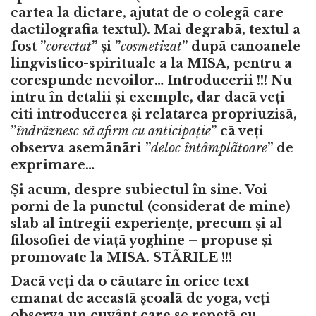
cartea la dictare, ajutat de o colegã care
dactilografia textul). Mai degrabã, textul a
fost ”
corectat
” și ”
cosmetizat
” dupã canoanele
lingvistico-spirituale a la MISA, pentru a
corespunde nevoilor… Introducerii !!! Nu
intru în detalii și exemple, dar dacã veți
citi introducerea și relatarea propriuzisã,
”
îndrãznesc sã afirm cu anticipa
ț
ie
” cã veți
observa asemãnãri ”
deloc întâmplãtoare
” de
exprimare…
Și acum, despre subiectul în sine. Voi
porni de la punctul (considerat de mine)
slab al întregii experiențe, precum și al
filosofiei de viațã yoghine – propuse și
promovate la MISA. STÃRILE !!!
Dacã veți da o cãutare în orice text
emanat de aceastã școalã de yoga, veți
observa un cuvânt care se repetã cu