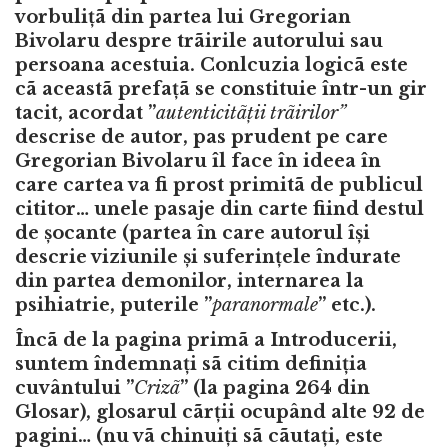
vorbulițã din partea lui Gregorian
Bivolaru despre trãirile autorului sau
persoana acestuia. Conlcuzia logicã este
cã aceastã prefațã se constituie într-un gir
tacit, acordat ”
autenticitãții trãirilor”
descrise de autor, pas prudent pe care
Gregorian Bivolaru îl face în ideea în
care cartea va fi prost primitã de publicul
cititor… unele pasaje din carte fiind destul
de șocante (partea în care autorul își
descrie viziunile și suferințele îndurate
din partea demonilor, internarea la
psihiatrie, puterile ”
paranormale
” etc.).
Încã de la pagina primã a Introducerii,
suntem îndemnați sã citim definiția
cuvântului ”
Crizã
” (la pagina 264 din
Glosar), glosarul cãrții ocupând alte 92 de
pagini… (nu vã chinuiți sã cãutați, este