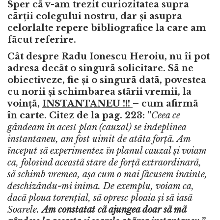
Sper cã v-am trezit curiozitatea supra
cãrții colegului nostru, dar și asupra
celorlalte repere bibliografice la care am
fãcut referire.
Cât despre Radu Ionescu Heroiu, nu îi pot
adresa decât o singurã solicitare. Sã ne
obiectiveze, fie și o singurã datã, povestea
cu norii și schimbarea stãrii vremii, la
voințã,
INSTANTANEU !!!
– cum afirmã
în carte. Citez de la pag. 223: ”
Ceea ce
gândeam în acest plan (cauzal) se îndeplinea
instantaneu, am fost uimit de atâta forțã. Am
început sã experimentez în planul cauzal și voiam
ca, folosind aceastã stare de forțã extraordinarã,
sã schimb vremea, așa cum o mai fãcusem înainte,
deschizându-mi inima. De exemplu, voiam ca,
dacã ploua torențial, sã opresc ploaia și sã iasã
Soarele.
Am constatat cã ajungea doar sã mã