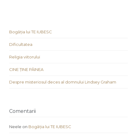
Bogăția lui TE IUBESC
Dificultatea
Religia viitorului
CINE ȚINE PÂINEA
Despre misteriosul deces al domnului Lindsey Graham
Comentarii
Neele
on
Bogăția lui TE IUBESC