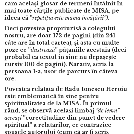
cam același glosar de termeni întâlnit în
mai toate cãrțile publicate de MISA, pe
ideea cã ”
repetiția este mama învãțãrii”).
Deci povestea propriuzisã a colegului
nostru, are doar 172 de pagini (din 241
câte are în total cartea), și asta cu multe
poze ce ”
ilustreazã
” pãțaniile acestuia (deci
probabil cã textul în sine nu depãșește
cursiv 100 de pagini). Narativ, scris la
persoana 1-a, ușor de parcurs în câteva
ore.
Povestea relatatã de Radu Ionescu Heroiu
este emblematicã în sine pentru
spiritualitatea de la MISA. În primul
rând, se observã același limbaj
”de lemn”
aceeași
”corectitudine din punct de vedere
spiritual” a relatãrilor, ce contrazice
spusele autorului (cum cã ar fi scris