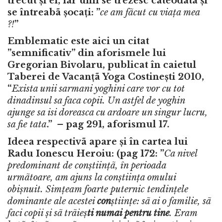
trecut și ei, iar unii se trezesc câteodatã și
se întreabã șocați: ”
ce am fãcut cu viața mea
?!
”
Emblematic este aici un citat
”semnificativ” din aforismele lui
Gregorian Bivolaru, publicat în caietul
Taberei de Vacanțã Yoga Costinești 2010,
“
Exista unii sarmani yoghini care vor cu tot
dinadinsul sa faca copii. Un astfel de yoghin
ajunge sa isi doreasca cu ardoare un singur lucru,
sa fie tata
.” – pag 291, aforismul 17.
Ideea respectivã apare și în cartea lui
Radu Ionescu Heroiu: (pag 172: ”
Ca nivel
predominant de con
ș
tiin
ț
ã, în perioada
urmãtoare, am ajuns la con
ș
tiin
ț
a omului
obi
ș
nuit. Sim
ț
eam foarte puternic tendin
ț
ele
dominante ale acestei
con
ș
tiin
ț
e: sã ai o familie, sã
faci copii
ș
i sã trãie
ș
ti numai pentru tine
. Eram