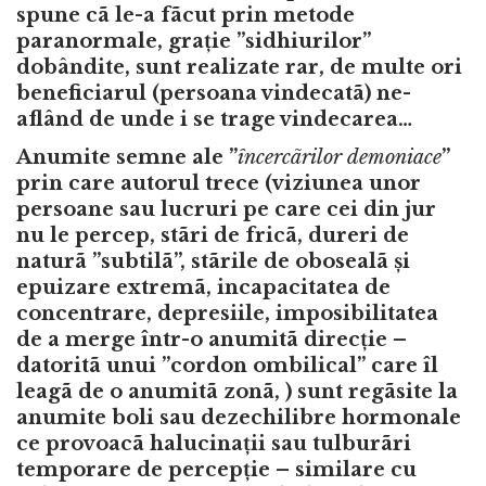
spune cã le-a fãcut prin metode
paranormale, grație ”sidhiurilor”
dobândite, sunt realizate rar, de multe ori
beneficiarul (persoana vindecatã) ne-
aflând de unde i se trage vindecarea…
Anumite semne ale ”
încercãrilor demoniace
”
prin care autorul trece (viziunea unor
persoane sau lucruri pe care cei din jur
nu le percep, stãri de fricã, dureri de
naturã ”subtilã”, stãrile de obosealã și
epuizare extremã, incapacitatea de
concentrare, depresiile, imposibilitatea
de a merge într-o anumitã direcție –
datoritã unui ”cordon ombilical” care îl
leagã de o anumitã zonã, ) sunt regãsite la
anumite boli sau dezechilibre hormonale
ce provoacã halucinații sau tulburãri
temporare de percepție – similare cu