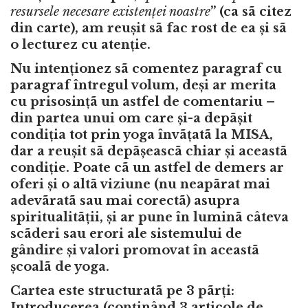
resursele necesare existen
ț
ei noastre
” (ca sã citez
din carte), am reușit sã fac rost de ea și sã
o lecturez cu atenție.
Nu intenționez sã comentez paragraf cu
paragraf întregul volum, deși ar merita
cu prisosințã un astfel de comentariu –
din partea unui om care și-a depãșit
condiția tot prin yoga învãțatã la MISA,
dar a reușit sã depãșeascã chiar și aceastã
condiție. Poate cã un astfel de demers ar
oferi și o altã viziune (nu neapãrat mai
adevãratã sau mai corectã) asupra
spiritualitãții, și ar pune în luminã câteva
scãderi sau erori ale sistemului de
gândire și valori promovat în aceastã
școalã de yoga.
Cartea este structuratã pe 3 pãrți:
Introducerea (conținând 3 articole de