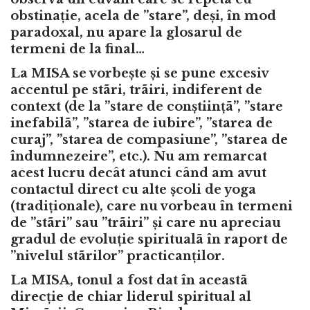
obstinație, acela de ”stare”, deși, în mod
paradoxal, nu apare la glosarul de
termeni de la final…
La MISA se vorbește și se pune excesiv
accentul pe stãri, trãiri, indiferent de
context (de la ”stare de conștiințã”, ”stare
inefabilã”, ”starea de iubire”, ”starea de
curaj”, ”starea de compasiune”, ”starea de
îndumnezeire”, etc.). Nu am remarcat
acest lucru decât atunci când am avut
contactul direct cu alte școli de yoga
(tradiționale), care nu vorbeau în termeni
de ”stãri” sau ”trãiri” și care nu apreciau
gradul de evoluție spiritualã în raport de
”nivelul stãrilor” practicanților.
La MISA, tonul a fost dat în aceastã
direcție de chiar liderul spiritual al