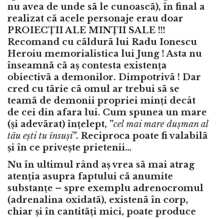
nu avea de unde sã le cunoascã), în final a
realizat cã acele personaje erau doar
PROIECȚII ALE MINȚII SALE !!!
Recomand cu cãldurã lui Radu Ionescu
Heroiu memorialistica lui Jung ! Asta nu
înseamnã cã aș contesta existența
obiectivã a demonilor. Dimpotrivã ! Dar
cred cu tãrie cã omul ar trebui sã se
teamã de demonii propriei minți decât
de cei din afara lui. Cum spunea un mare
(și adevãrat) înțelept, ”
cel mai mare dușman al
tãu ești tu însuși
”. Reciproca poate fi valabilã
și în ce privește prietenii…
Nu în ultimul rând aș vrea sã mai atrag
atenția asupra faptului cã anumite
substanțe – spre exemplu adrenocromul
(adrenalina oxidatã), existenã în corp,
chiar și în cantitãți mici, poate produce