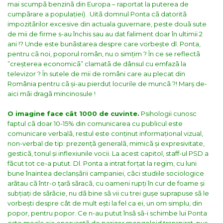
mai scumpã benzinã din Europa – raportat la puterea de
cumpãrare a populației).
Uitã domnul Ponta cã datoritã
impozitãrilor excesive din actuala guvernare, peste douã sute
de mii de firme s-au închis sau au dat faliment doar în ultimii 2
ani !? Unde este bunãstarea despre care vorbește dl. Ponta,
pentru cã noi, poporul român, nu o simțim ? În ce se reflectã
”creșterea economicã” clamatã de dânsul cu emfazã la
televizor ? În sutele de mii de români care au plecat din
România pentru cã și-au pierdut locurile de muncã ?! Marș de-
aici mãi dragã mincinosule !
O imagine face cât 1000 de cuvinte.
Psihologii cunosc
faptul cã doar 10-15% din comunicarea cu publicul este
comunicare verbalã, restul este conținut informațional vizual,
non-verbal de tip: prezențã generalã, mimicã și expresivitate,
gesticã, tonul și inflexiunile vocii. La acest capitol, staff-ul PSD a
fãcut tot ce-a putut.
Dl. Ponta a intrat forțat la regim, cu luni
bune înaintea declanșãrii campaniei, cãci studiile sociologice
arãtau cã într-o țarã sãracã, cu oameni rupți în cur de foame și
subțiați de sãrãcie, nu dã bine sã vii cu trei gușe suprapuse sã le
vorbești despre cât de mult ești la fel ca ei, un om simplu, din
popor, pentru popor.
Ce n-au putut însã sã-i schimbe lui Ponta