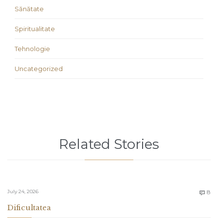
Sănătate
Spiritualitate
Tehnologie
Uncategorized
Related Stories
C
July 24, 2026
8

Dificultatea