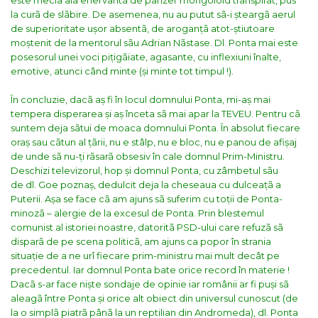
este mecla aia enervantã de parizer mongoloid transpirat, pus
la curã de slãbire. De asemenea, nu au putut sã-i șteargã aerul
de superioritate ușor absentã, de aroganțã atot-știutoare
moștenit de la mentorul sãu Adrian Nãstase. Dl. Ponta mai este
posesorul unei voci pițigãiate, agasante, cu inflexiuni înalte,
emotive, atunci când minte (și minte tot timpul !).
În concluzie, dacã aș fi în locul domnului Ponta, mi-aș mai
tempera disperarea și aș înceta sã mai apar la TEVEU. Pentru cã
suntem deja sãtui de moaca domnului Ponta. În absolut fiecare
oraș sau cãtun al țãrii, nu e stâlp, nu e bloc, nu e panou de afișaj
de unde sã nu-ți rãsarã obsesiv în cale domnul Prim-Ministru.
Deschizi televizorul, hop și domnul Ponta, cu zâmbetul sãu
de dl. Goe poznaș, dedulcit deja la cheseaua cu dulceațã a
Puterii.
Așa se face cã am ajuns sã suferim cu toții de Ponta-
minozã – alergie de la excesul de Ponta. Prin blestemul
comunist al istoriei noastre, datoritã PSD-ului care refuzã sã
disparã de pe scena politicã, am ajuns ca popor în strania
situație de a ne urî fiecare prim-ministru mai mult decât pe
precedentul. Iar domnul Ponta bate orice record în materie !
Dacã s-ar face niște sondaje de opinie iar românii ar fi puși sã
aleagã între Ponta și orice alt obiect din universul cunoscut (de
la o simplã piatrã pânã la un reptilian din Andromeda), dl. Ponta