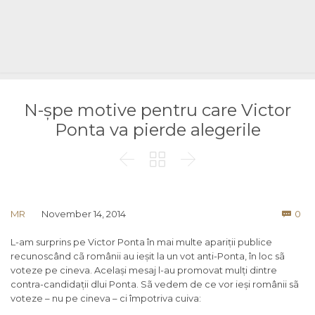
N-șpe motive pentru care Victor
Ponta va pierde alegerile



Co
MR
November 14, 2014
0

L-am surprins pe Victor Ponta în mai multe apariții publice
recunoscând cã românii au ieșit la un vot anti-Ponta, în loc sã
voteze pe cineva. Același mesaj l-au promovat mulți dintre
contra-candidații dlui Ponta. Sã vedem de ce vor ieși românii sã
voteze – nu pe cineva – ci împotriva cuiva: