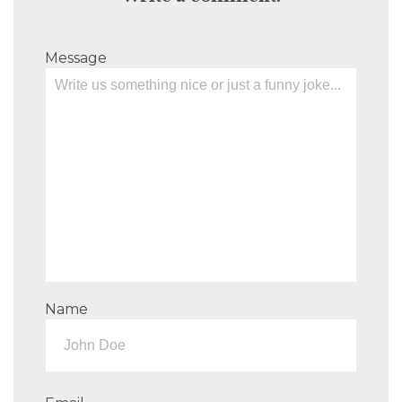
Message
Name