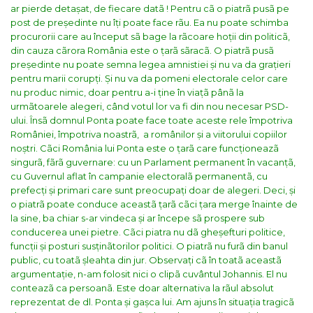
ar pierde detașat, de fiecare datã !
Pentru cã o piatrã pusã pe
post de președinte nu îți poate face rãu. Ea nu poate schimba
procurorii care au început sã bage la rãcoare hoții din politicã,
din cauza cãrora România este o țarã sãracã. O piatrã pusã
președinte nu poate semna legea amnistiei și nu va da grațieri
pentru marii corupți. Și nu va da pomeni electorale celor care
nu produc nimic, doar pentru a-i ține în viațã pânã la
urmãtoarele alegeri, când votul lor va fi din nou necesar PSD-
ului. Însã domnul Ponta poate face toate aceste rele împotriva
României, împotriva noastrã, a românilor și a viitorului copiilor
noștri.
Cãci România lui Ponta este o țarã care funcționeazã
singurã, fãrã guvernare: cu un Parlament permanent în vacanțã,
cu Guvernul aflat în campanie electoralã permanentã, cu
prefecți și primari care sunt preocupați doar de alegeri. Deci, și
o piatrã poate conduce aceastã țarã cãci țara merge înainte de
la sine, ba chiar s-ar vindeca și ar începe sã prospere sub
conducerea unei pietre. Cãci piatra nu dã gheșefturi politice,
funcții și posturi susținãtorilor politici. O piatrã nu furã din banul
public, cu toatã șleahta din jur.
Observați cã în toatã aceastã
argumentație, n-am folosit nici o clipã cuvântul Johannis. El nu
conteazã ca persoanã. Este doar alternativa la rãul absolut
reprezentat de dl. Ponta și gașca lui. Am ajuns în situația tragicã