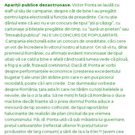
Apariții publice dezastruoase.
Victor Ponta se laudã cu
staff-ul sãu de campanie, despre cât de bine l-au pregãtit
pentru lupta electoralã și funcția de președinte. Ce nu știe
dânsul este cã aici nu e un concurs de tipul ”știi și câștigi”, cu
cartonașe și bilețele pregãtite din timp, cu ”sunã un prieten” sau
”întreabã publicul”. NU E UN CONCURS DE POPULARITATE.
Campania electoralã este un concurs de onestitate, cãci cere
un vot de încredere în viitorul nostru al tuturor. Ori sã vii tu, dihai
premierul României, cu afirmații evident mincinoase de tipul:
uitați-vã ce cald și bine e afarã când toatã lumea vede cã plouã,
e frig și e urât, frizeazã cretinismul. Dacã dl. Ponta ar vorbi
despre performanțele economice (creșterea excedentului
bugetar !) ale unei țãri strãine prin care n-am pus piciorul
niciodatã, poate cã l-am crede.
Dar dumnealui vorbește
despre România, țara asta în care ne târâm cu toții belelele și
nevoile, de la o zi la alta. Sã ne minți în fațã cã România o duce
mai bine decât înainte sã o preia domnul Ponta aduce a
minciunã de tip sovieto-colhozist, de tipul raportãrilor
halucinante de realizãri de plan cincinal de pe vremea
comunismului. Pãi, dl. Ponta uitã cã sub mãiastra lui guvernare,
prețul carburanților (reflectat ulterior în prețul tuturor
produselor de larg consum) a sãrit de la 4 la 6 lei !? (avem cea