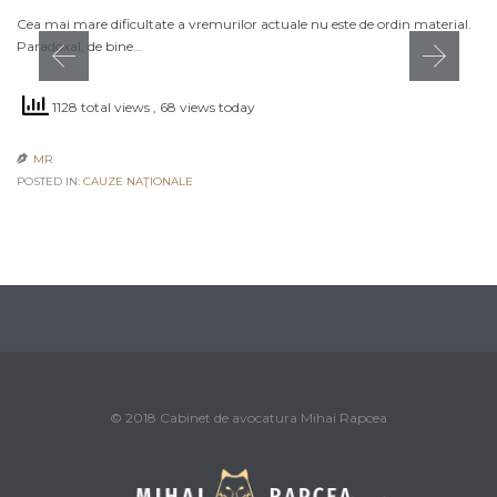
Cea mai mare dificultate a vremurilor actuale nu este de ordin material.
Paradoxal, de bine…
1128 total views
, 68 views today
MR

POSTED IN:
CAUZE NAŢIONALE
© 2018 Cabinet de avocatura Mihai Rapcea