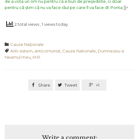
de a vota un om nu pentru cã e bun de președinte, ci doar
pentru cã știm cã nu va face rãul pe care îl va face dl. Ponta.
]]>
2 total views
, 1 views today
Category

Cauze Naţionale
Tags

Anti-sistem
,
anticomunist
,
Cauze Nationale
,
Dumnezeu si
Neamul meu
,
M.R.

Share

Tweet

+1
Write a comment: