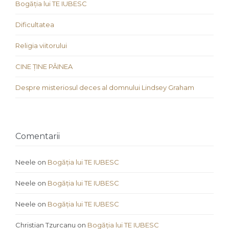
Bogăția lui TE IUBESC
Dificultatea
Religia viitorului
CINE ȚINE PÂINEA
Despre misteriosul deces al domnului Lindsey Graham
Comentarii
Neele
on
Bogăția lui TE IUBESC
Neele
on
Bogăția lui TE IUBESC
Neele
on
Bogăția lui TE IUBESC
Christian Tzurcanu
on
Bogăția lui TE IUBESC