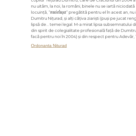
copilul” Nițurad Dumitru, care de Crãciunul din 2004 a
nu uitãm, la noi, la români, binele nu se iartã niciodatã !)
nuielușa
locuințã, ”
” pregãtitã pentru el în acest an, nu 
Dumitru Nițurad, și alți câțiva ziariști (puși pe jucat ren
lipsã de… temei legal. M-a mirat lipsa subsemnatului di
din spirit de colegialitate profesionalã fațã de Dumitru
facã pentru noi în 2004) și din respect pentru Adevãr, 
Ordonanta Niturad