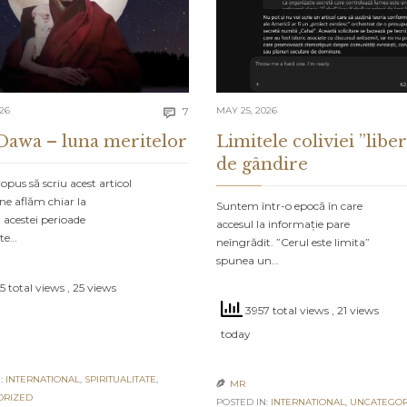
Comments
026
7
MAY 25, 2026

Dawa – luna meritelor
Limitele coliviei ”liber
de gândire
pus să scriu acest articol
ne aflăm chiar la
Suntem într-o epocă în care
 acestei perioade
accesul la informație pare
ate…
neîngrădit. ”Cerul este limita”
spunea un…
 total views
, 25 views
3957 total views
, 21 views
today
:
INTERNATIONAL
,
SPIRITUALITATE
,
MR

ORIZED
POSTED IN:
INTERNATIONAL
,
UNCATEGOR