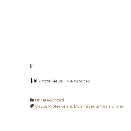
]]>
4 total views
, 1 views today
Category

Uncategorized
Tags

Cauze Profesionale
,
Dumnezeu si Neamul meu