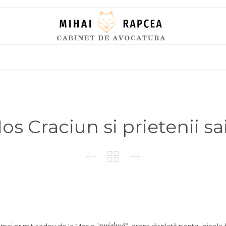
Skip
to
content
os Craciun si prietenii sa


