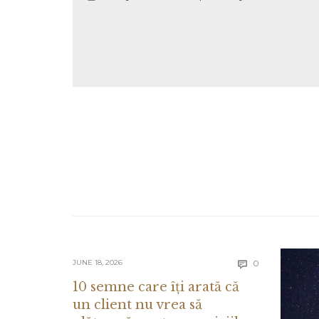
Comments
JUNE 18, 2026
0

10 semne care îți arată că
un client nu vrea să