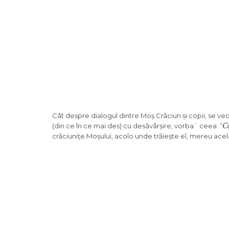
Cât despre dialogul dintre Moș Crãciun și copii, se ve
Câ
(din ce în ce mai des) cu desãvârșire, vorba` ceea: ”
crãciunițe Moșului, acolo unde trãiește el, mereu acela