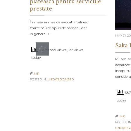
plătească pentru serviciile
prestate
În meseria mea ca avocat întâlnesc
foarte multe tipuri de oameni, dar
în general îi…
MAY 31, 2
Saka 
2258 total views
, 22 views
today
Mi-am pro
deoarece 
începutul
MR

consider
POSTED IN:
UNCATEGORIZED
6875
today
MR

POSTED IN
UNCATEG