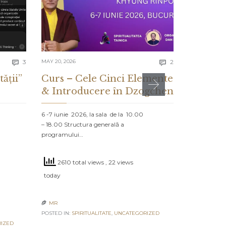
Comments
Comments
3
MAY 20, 2026
2
MAY 13, 2026


tății”
Curs – Cele Cinci Elemente
CE ES
& Introducere în Dzogchen
ȘI CE 
DESPR
6 -7 iunie 2026, la sala de la 10.00
– 18.00 Structura generală a
PROLOG: MA
programului…
NORD Un vap
navighează că
2610 total views
, 22 views
2380 to
today
today
MR

POSTED IN:
SPIRITUALITATE
,
UNCATEGORIZED
MR

IZED
POSTED IN:
UN