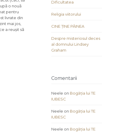
ãcut (cãci, sã
Dificultatea
dupã o nouã
amat pentru
Religia viitorului
st livrate din
int mai jos,
CINE ȚINE PÂINEA
ce a reușit sã
Despre misteriosul deces
al domnului Lindsey
Graham
Comentarii
Neele
on
Bogăția lui TE
IUBESC
Neele
on
Bogăția lui TE
IUBESC
Neele
on
Bogăția lui TE