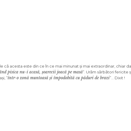
de cã acesta este din ce în ce mai minunat și mai extraordinar, chiar d
nd pisica nu-i acasã, șoarecii joacã pe masã
”. Urãm sãrbãtori fericite 
într-o zonã muntoasã și împodobitã cu pãduri de brazi
și, ”
”… Dixit !