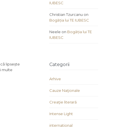
IUBESC
Christian Tzurcanu
on
Bogăția lui TE IUBESC
Neele
on
Bogăția lui TE
IUBESC
acã lipsește
Categorii
și multe
Arhive
Cauze Naţionale
Creaţie literară
Intense Light
international