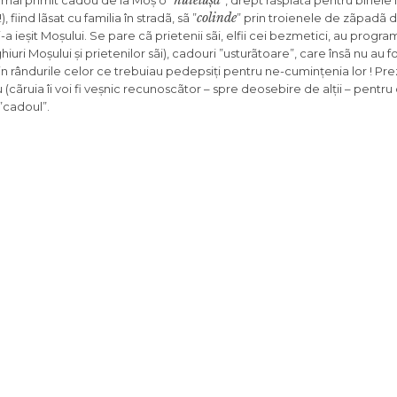
nuielușã
 mai primit cadou de la Moș o ”
”, drept rãsplatã pentru binele f
colinde
, fiind lãsat cu familia în stradã, sã ”
” prin troienele de zãpadã 
i-a ieșit Moșului. Se pare cã prietenii sãi, elfii cei bezmetici, au progr
ghiuri Moșului și prietenilor sãi), cadouri ”usturãtoare”, care însã nu au fo
n rândurile celor ce trebuiau pedepsiți pentru ne-cumințenia lor ! Prez
 (cãruia îi voi fi veșnic recunoscãtor – spre deosebire de alții – pentru 
”cadoul”.