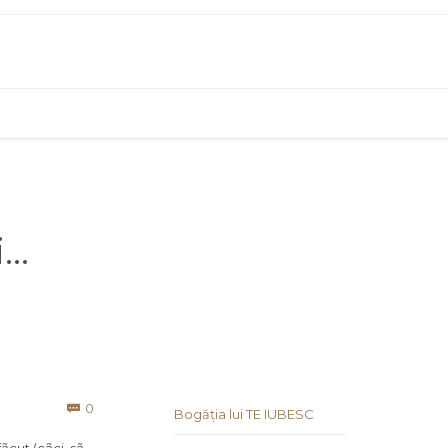
i…
Comments
0

Bogăția lui TE IUBESC