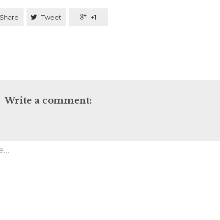
Share

Tweet

+1
Write a comment: