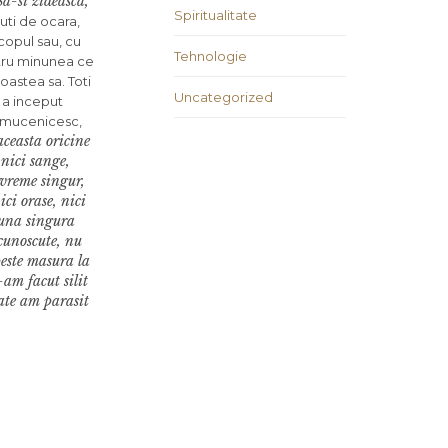
Sa-si zideasca,
Spiritualitate
acuti de ocara,
scopul sau, cu
Tehnologie
entru minunea ce
oastea sa. Toti
Uncategorized
l a inceput
l mucenicesc,
ceasta oricine
 nici sange,
 vreme singur,
ici orase, nici
 una sin­gura
ecunoscute, nu
peste masura la
-am facut silit
tate am parasit