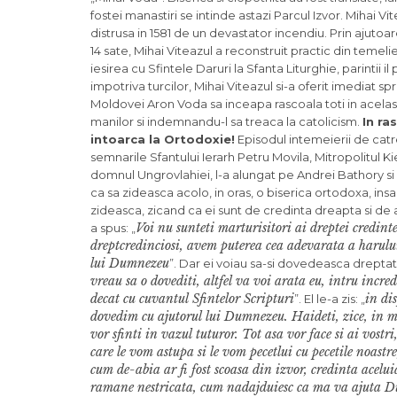
fostei manastiri se intinde astazi Parcul Izvor. Mihai V
distrusa in 1581 de un devastator incendiu. Prin ajutoar
14 sate, Mihai Viteazul a reconstruit practic din temelie
iesirea cu Sfintele Daruri la Sfanta Liturghie, parintii
impotriva turcilor, Mihai Viteazul si-a oferit imediat sp
Moldovei Aron Voda sa inceapa rascoala toti in acelasi t
manilor si indemnandu-l sa treaca la catolicism.
In ra
intoarca la Orto­doxie!
Episodul intemeierii de catre
semnarile Sfantului Ierarh Petru Movila, Mitropolitul K
domnul Ungrovlahiei, l-a alungat pe Andrei Bathory si a l
ca sa zideasca acolo, in oras, o biserica ortodoxa, insa p
zideasca, zicand ca ei sunt de credinta dreapta si de a
Voi nu sunteti mar­turisitori ai dreptei credin
a spus: „
dreptcredinciosi, avem puterea cea adevarata a harulu
lui Dumnezeu
”. Dar ei voiau sa-si dovedeasca dreptatea 
vreau sa o dovediti, altfel va voi arata eu, intru incred
decat cu cuvantul Sfintelor Scripturi
in di
”. El le-a zis: „
dovedim cu ajutorul lui Dumnezeu. Haideti, zice, in mijl
vor sfinti in vazul tuturor. Tot asa vor face si ai vostr
care le vom astupa si le vom pecetlui cu pecetile noastre
cum de-abia ar fi fost scoasa din izvor, credinta acelui
ramane nestricata, cum nadajduiesc ca ma va aju­ta Dum