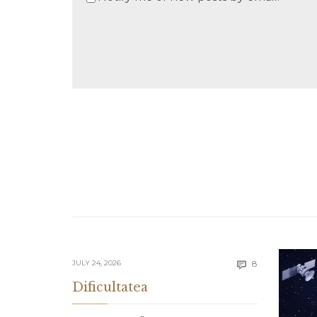
Comments
JULY 24, 2026
8

Dificultatea