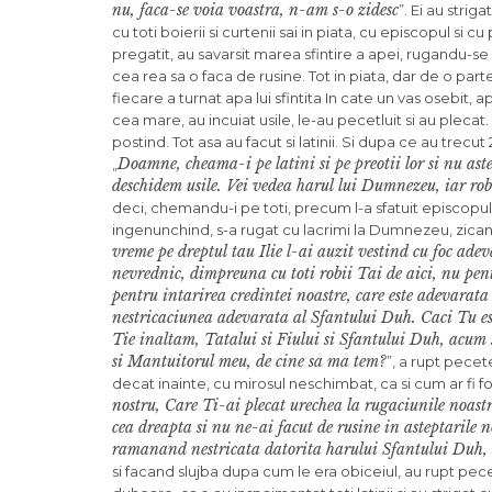
nu, faca-se voia voastra, n-am s-o zidesc
”. Ei au strigat
cu toti boierii si curtenii sai in piata, cu episcopul si cu
pregatit, au savarsit marea sfintire a apei, rugandu-se 
cea rea sa o faca de rusine. Tot in piata, dar de o parte, 
fiecare a turnat apa lui sfintita In cate un vas osebit, a
cea mare, au incuiat usile, le-au pece­tluit si au plecat
postind. Tot asa au facut si latinii. Si dupa ce au trecu
Doamne, cheama-i pe latini si pe preotii lor si nu ast
„
deschidem usile. Vei vedea harul lui Dumnezeu, iar robii
deci, chemandu-i pe toti, pre­cum l-a sfatuit episcopul, 
inge­nunchind, s-a rugat cu lacrimi la Dumnezeu, zican
vreme pe dreptul tau Ilie l-ai auzit vestind cu foc ade
nevrednic, dimpreuna cu toti robii Tai de aici, nu pen
pentru intarirea credintei noastre, care este adevarat
nestricaciunea adevarata al Sfantului Duh. Caci Tu esti 
Tie inaltam, Tatalui si Fiului si Sfantului Duh, acum s
si Mantuito­rul meu, de cine sa ma tem?
”, a rupt pece­t
decat inainte, cu mirosul neschimbat, ca si cum ar fi fo
nostru, Care Ti-ai plecat urechea la rugaciu­nile noastr
cea dreapta si nu ne-ai facut de rusine in asteptarile n
ramanand nestricata datorita ha­rului Sfantului Duh, 
si facand slujba dupa cum le era obiceiul, au rupt pece