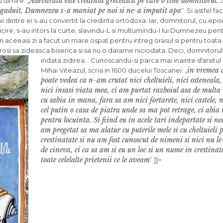
Adevarata este credinta greceasca pe care o tine domnitorul. 
u uimire: „
 ingaduit, Dumnezeu s-a maniat pe noi si ne-a imputit apa
”. Si astfel f
 unii din­tre ei s-au convertit la credinta ortodoxa. Iar, domnitorul, cu epi
i feri­cire, s-au intors la curte, slavindu-L si multumindu-I lui Dumnezeu p
n aceeasi zi a facut un mare ospat pen­tru intreg orasul si pentru toata 
ucurosi sa zideasca bi­serica si sa nu o darame niciodata. Deci, domnitoru
indata zidirea…
Cunoscandu-si parca mai inainte sfar­situ
in vremea a
Mihai Viteazul, scria in 1600 ducelui Toscanei: „
poate vedea ca n-am crutat nici cheltuieli, nici osteneala,
nici insasi viata mea, ci am purtat razboiul asa de multa
cu sabia in mana, fara sa am nici fortarete, nici cas­tele, n
cel putin o casa de pia­tra unde sa ma pot retrage, ci abia
pentru locuinta. Si fiind eu in acele tari indepartate si n
am prege­tat sa ma alatur cu puterile mele si cu chel­tuieli 
crestinatate si nu am fost cunoscut de nimeni si nici nu le
de cineva, ci ca sa am si eu un loc si un nume in crestina
toate celelalte prietenii ce le aveam
”.]]>