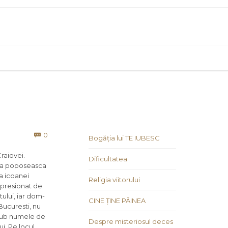
Comments
0

Bogăția lui TE IUBESC
raiovei.
Dificultatea
 sa popo­seasca
a icoanei
Religia viitorului
impresionat de
tului, iar dom­
CINE ȚINE PÂINEA
 Bucuresti, nu
u sub numele de
Despre misteriosul deces
ui. Pe locul