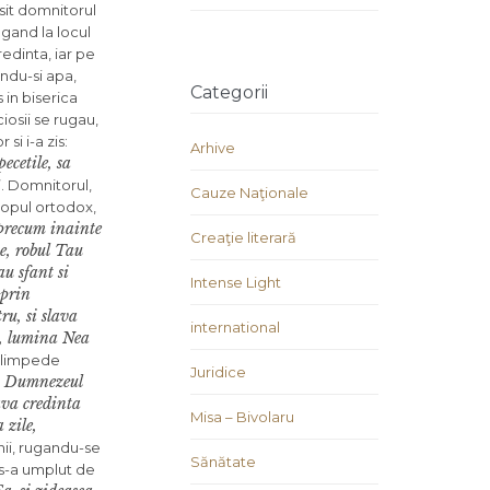
esit domnitorul
ungand la locul
redinta, iar pe
tindu-si apa,
Categorii
 in biserica
ciosii se rugau,
si i-a zis:
Arhive
ecetile, sa
”. Domnitorul,
Cauze Naţionale
scopul ortodox,
precum inainte
Creaţie literară
ne, robul Tau
u sfant si
Intense Light
 prin
ru, si slava
international
 lumina Nea
ai limpede
Juridice
, Dumnezeul
lava credinta
Misa – Bivolaru
 zile,
tinii, rugandu-se
Sănătate
a s-a umplut de