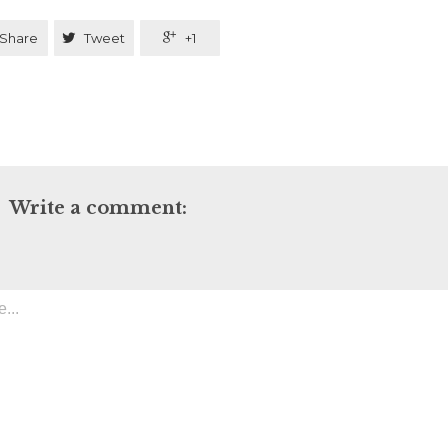
Share

Tweet

+1
Write a comment: