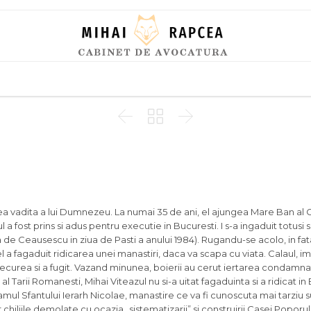
Skip
to
content



rea vadita a lui Dumnezeu. La numai 35 de ani, el ajungea Mare Ban al C
 a fost prins si adus pen­tru executie in Bucuresti. I s-a ingaduit totusi
 de Ceausescu in ziua de Pasti a anului 1984). Rugandu-se acolo, in fat
l a fagaduit ridicarea unei manastiri, daca va scapa cu viata. Calaul, 
 securea si a fugit. Vazand mi­nunea, boierii au cerut ierta­rea condamna
 al Tarii Romanesti, Mihai Viteazul nu si-a uitat fagaduin­ta si a ridicat in
mul Sfantului Ierarh Nico­lae, manastire ce va fi cunos­cuta mai tarzi
 chiliile demolate cu oca­zia „sistematizarii” si con­struirii Casei Poporul