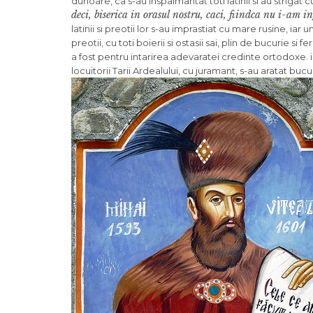
du­hoare, ca s-au inspaimantat toti latinii si au strigat c
deci, biserica in orasul nostru, caci, fiindca nu i-am
latinii si preotii lor s-au imprastiat cu mare rusine, iar
preotii, cu toti boierii si ostasii sai, plin de bucurie s
a fost pentru intarirea adevaratei credinte orto­doxe. i
locuitorii Tarii Ardealului, cu jura­mant, s-au aratat b