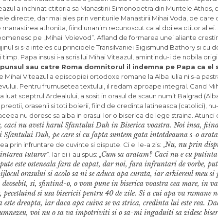
iteazul a inchinat cti­toria sa Manastirii Simonopetra din Muntele Athos,
ele directe, dar mai ales prin veniturile Manastirii Mihai Voda, pe care 
 manastirea athonita, fiind unanim recunos­cut ca al doilea ctitor al ei. S
 il pomenesc pe „Mihail Voievod”. Afland de formarea unei aliante cres­t
rijinul si s-a inteles cu principele Transilvaniei Sigismund Bathory si cu
imp. Papa insusi i-a scris lui Mihai Viteazul, amintindu-i de nobila origi
spun­sul sau catre Roma domnitorul il indem­na pe Papa ca el 
 Mihai Viteazul a episcopiei ortodoxe roma­ne la Alba Iulia ni s-a pastra
ievului. Pentru frumusetea tex­tului, il redam aproape integral. Cand Mi
uat sceptrul Ardealului, a sosit in orasul de scaun numit Balgrad (Alba I
reotii, orasenii si toti boierii, fiind de credinta latineasca (catolici), nu
ceea nu doresc sa aiba in orasul lor o biserica de lege straina. Atunci
te, caci nu aveti harul Sfantului Duh in Biserica voastra. Noi insa, fiin
i Sfantului Duh, pe care si cu fapta suntem gata intotdeauna s-o arata
Nu, nu prin dispu
prin in­fruntare de cuvinte si dispute. Ci el le-a zis: „
in­tarea tuturor
Cum sa ara­tam? Caci nu e cu putint
”. Iar ei i-au spus: „
spute este osteneala fara de capat, dar noi, fara infruntari de vorbe, pu
ocul orasului si acolo sa ni se aduca apa curata, iar arhiereul meu si pr
i, deosebit, si, sfintind-o, o vom pune in biserica voastra cea mare, in va
, pecetluind si usa bisericii pentru 40 de zile. Si a cui apa va ramane ne
a este dreapta, iar daca apa cuiva se va strica, cre­dinta lui este rea. 
nezeu, voi nu o sa va impotriviti si o sa-mi ingaduiti sa zidesc biser