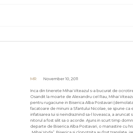
MR
November 10, 2011
Inca din tinerete Mihai Viteazul s-a bucurat de ocroti
Osandit la moarte de Ale­xandru cel Rau, Mihai Vitea­zul
pentru rugaciune in Biserica Alba Postavari (de­molata
facatoare de minuni a Sfantului Nicolae, se spune ca e
infatisarea Iui si neindraznind sa-l loveasca, a aruncat
nitorul a fost silit sa o acorde. Ajuns in scurt timp domn
departe de Biserica Alba Postavari, o manastire cu hra
„Mihai Voda”. Biserica si clopotnita au fost translate, iar