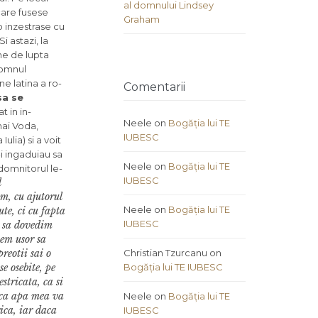
al domnului Lindsey
 care fusese
Graham
o inzestrase cu
i astazi, la
ine de lupta
 domnul
ne latina a ro­
Comentarii
sa se
t in in­
Neele
on
Bogăția lui TE
hai Voda,
IUBESC
ulia) si a voit
-i ingaduiau sa
Neele
on
Bogăția lui TE
 domnitorul le-
IUBESC
d
m, cu ajutorul
Neele
on
Bogăția lui TE
te, ci cu fapta
IUBESC
a sa dovedim
tem usor sa
e­otii sai o
Christian Tzurcanu
on
se osebite, pe
Bogăția lui TE IUBESC
stricata, ca si
Daca apa mea va
Neele
on
Bogăția lui TE
ica, iar daca
IUBESC