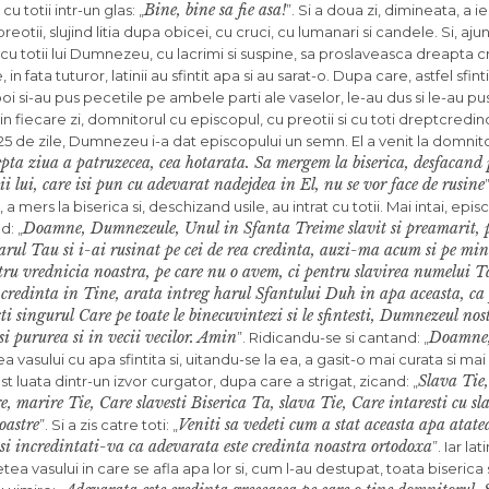
Bine, bine sa fie asa!
 cu totii intr-un glas: „
”. Si a doua zi, dimineata, a i
 preotii, slujind litia dupa obicei, cu cruci, cu lumanari si cande­le. Si, aj
cu totii lui Dumnezeu, cu lacrimi si suspine, sa prosla­veasca dreapta c
in fata tuturor, latinii au sfintit apa si au sarat-o. Dupa care, astfel sfin
poi si-au pus pecetile pe am­bele parti ale vaselor, le-au dus si le-au pus
. in fiecare zi, domnitorul cu episcopul, cu preotii si cu toti dreptcredin
t 25 de zile, Dumnezeu i-a dat episcopului un semn. El a venit la domnitor 
epta ziua a patruzecea, cea hotarata. Sa mergem la biserica, desfacand p
 lui, care isi pun cu adevarat nadejdea in El, nu se vor face de ru­sine
a mers la biserica si, deschizand usile, au intrat cu totii. Mai intai, epi
Doamne, Dumnezeule, Unul in Sfanta Treime slavit si preamarit, 
d: „
varul Tau si i-ai rusinat pe cei de rea credinta, auzi-ma acum si pe mi
tru vrednicia noastra, pe care nu o avem, ci pentru sla­virea numelui Ta
a credinta in Tine, arata intreg harul Sfantului Duh in apa aceasta, ca
singurul Care pe toate le binecuvintezi si le sfintesti, Dum­nezeul nost
i pururea si in vecii vecilor. Amin
Doamne,
”. Ridicandu-se si cantand: „
ea vasului cu apa sfintita si, uitandu-se la ea, a gasit-o mai curata si m
Slava Tie
st luata dintr-un izvor curgator, dupa care a strigat, zicand: „
e, marire Tie, Care slavesti Biserica Ta, slava Tie, Care intaresti cu s
oastre
Veniti sa vedeti cum a stat aceasta apa atatea
”. Si a zis catre toti: „
si incredintati-va ca adevarata este credinta noastra ortodoxa
”. Iar la
tea vasului in care se afla apa lor si, cum l-au destupat, toata biseric