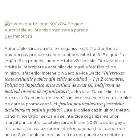
Autoritãțile sârbe au interzis organizarea la 2 octombrie a
paradei gay precum și orice contramanifestații în Belgrad, în
legãturã cu pericolul unor destabilizãri sociale. Declarația cu
privire la interzicerea acțiunilor de masã a fost fãcutã de
Interzicem
ministrul afacerilor interne din Serbia Ivica Dacic. “
toate acțiunile publice din zilele de odihnã – 1 și 2 octombrie.
Poliția va împiedica orice acțiuni de acest fel, indiferent de
motivul invocat de organizatori
”, a declarat Dacic. Ministrul a
precizat cã acțiunile de stradã sunt interzise nu din cauza ideilor
pentru minimalizarea pericolelor
pe care le promoveazã, ci „
destabilizãrii ordinii publice
”. Este al doilea caz în ultimii trei ani,
când minoritãților sexuale li se interzice organizarea unor
marșul prin centrul capitalei sârbe. În anul 2009, parada gay a
fost anulatã din cauza amenințãrilor naționaliștilor, deoarece
autoritãțile locale au declarat cã nu pot garanta securitatea