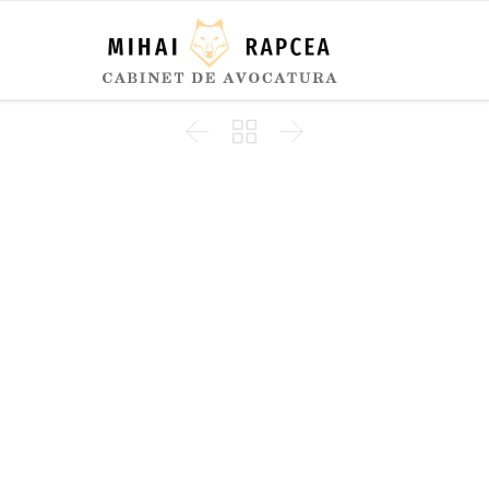


