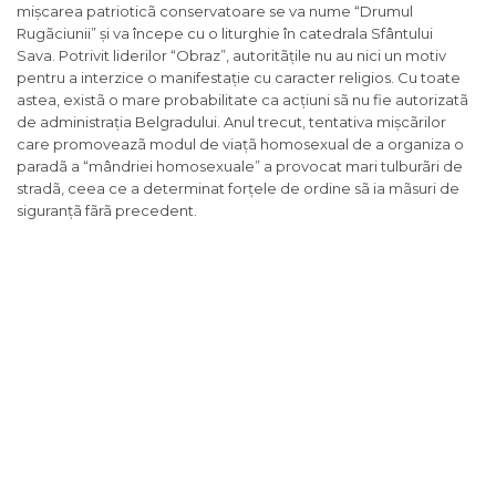
mișcarea patrioticã conservatoare se va nume “Drumul
Rugãciunii” și va începe cu o liturghie în catedrala Sfântului
Sava. Potrivit liderilor “Obraz”, autoritãțile nu au nici un motiv
pentru a interzice o manifestație cu caracter religios. Cu toate
astea, existã o mare probabilitate ca acțiuni sã nu fie autorizatã
de administrația Belgradului. Anul trecut, tentativa mișcãrilor
care promoveazã modul de viațã homosexual de a organiza o
paradã a “mândriei homosexuale” a provocat mari tulburãri de
stradã, ceea ce a determinat forțele de ordine sã ia mãsuri de
siguranțã fãrã precedent.