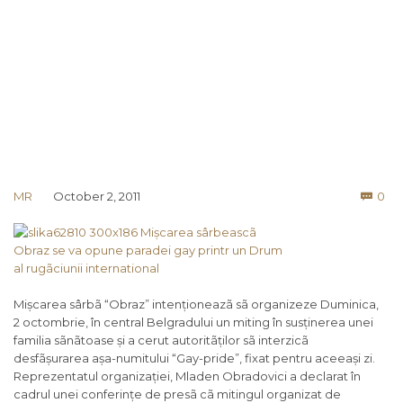
Co
MR
October 2, 2011
0

Mișcarea sârbã “Obraz” intenționeazã sã organizeze Duminica,
2 octombrie, în central Belgradului un miting în susținerea unei
familia sãnãtoase și a cerut autoritãților sã interzicã
desfãșurarea așa-numitului “Gay-pride”, fixat pentru aceeași zi.
Reprezentatul organizației, Mladen Obradovici a declarat în
cadrul unei conferințe de presã cã mitingul organizat de