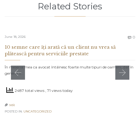
Related Stories
C
June 18, 2026
0

10 semne care îți arată că un client nu vrea să
plătească pentru serviciile prestate
În meseria mea ca avocat întâlnesc foarte multe tipuri de oameni, dar în
general îi…
2487 total views
, 71 views today
MR

POSTED IN:
UNCATEGORIZED