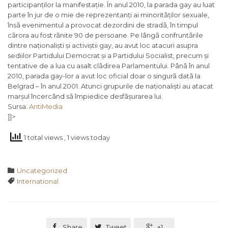
participanților la manifestație. În anul 2010, la parada gay au luat
parte în jur de o mie de reprezentanți ai minoritãților sexuale,
însã evenimentul a provocat dezordini de stradã, în timpul
cãrora au fost rãnite 90 de persoane. Pe lângã confruntãrile
dintre naționaliști și activiștii gay, au avut loc atacuri asupra
sediilor Partidului Democrat și a Partidului Socialist, precum și
tentative de a lua cu asalt clãdirea Parlamentului. Pânã în anul
2010, parada gay-lor a avut loc oficial doar o singurã datã la
Belgrad – în anul 2001. Atunci grupurile de naționaliști au atacat
marșul încercând sã împiedice desfãșurarea lui.
Sursa:
AntiMedia
]]>
1 total views
, 1 views today
Category

Uncategorized
Tags

International

Share

Tweet

+1