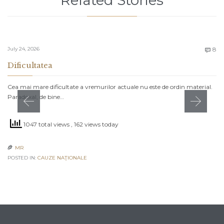
Related Stories
C
July 24, 2026
8

Dificultatea
Cea mai mare dificultate a vremurilor actuale nu este de ordin material.
Paradoxal, de bine…
1047 total views
, 162 views today
MR

POSTED IN:
CAUZE NAŢIONALE