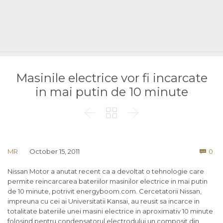
Masinile electrice vor fi incarcate
in mai putin de 10 minute



Co
MR
October 15, 2011
0

Nissan Motor a anutat recent ca a devoltat o tehnologie care
permite reincarcarea bateriilor masinilor electrice in mai putin
de 10 minute, potrivit energyboom.com. Cercetatorii Nissan,
impreuna cu cei ai Universitatii Kansai, au reusit sa incarce in
totalitate bateriile unei masini electrice in aproximativ 10 minute
folosind pentru condensatorul electrodului un composit din