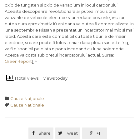
oxid de tungsten si oxid de vanadium in locul carbonului.
Aceasta descoperire revolutionara ar putea impulsiona
vanzarile de vehicule electrice si ar reduce costurile, insa ar
putea dura aproximativ 10 ani pana va putea fi comercializata. In
luna septembrie Nissan a prezentat un incarcator mai mic si mai
rapid. Acesta care este compatibil cu toate tipurile de masini
electrice, si care poate fi folosit chiar daca ploua sau este frig,
va fi disponibil pe piata nipona incepand cu luna noiembrie.
Acesta va costa sub pretul incarcatorului actual. Sursa:
GreenReport
]]>
1 total views
, 1 views today
Category

Cauze Naţionale
Tags

Cauze Nationale

Share

Tweet

+1