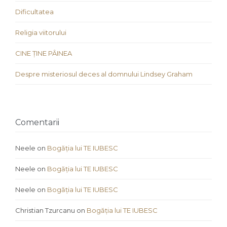
Dificultatea
Religia viitorului
CINE ȚINE PÂINEA
Despre misteriosul deces al domnului Lindsey Graham
Comentarii
Neele
on
Bogăția lui TE IUBESC
Neele
on
Bogăția lui TE IUBESC
Neele
on
Bogăția lui TE IUBESC
Christian Tzurcanu
on
Bogăția lui TE IUBESC