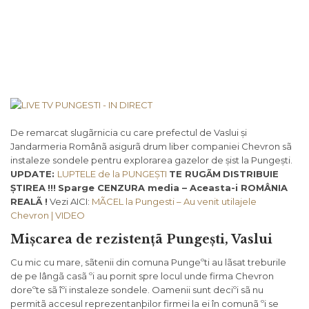
De remarcat slugãrnicia cu care prefectul de Vaslui și
Jandarmeria Românã asigurã drum liber companiei Chevron sã
instaleze sondele pentru explorarea gazelor de șist la Pungești.
UPDATE:
LUPTELE de la PUNGEȘTI
TE RUGÃM
DISTRIBUIE
ȘTIREA
!!!
Sparge CENZURA media – Aceasta-i ROMÂNIA
REALÃ !
Vezi AICI:
MÃCEL la Pungesti – Au venit utilajele
Chevron | VIDEO
Mișcarea de rezistențã Pungești, Vaslui
Cu mic cu mare, sãtenii din comuna Pungeºti au lãsat treburile
de pe lângã casã ºi au pornit spre locul unde firma Chevron
doreºte sã îºi instaleze sondele. Oamenii sunt deciºi sã nu
permitã accesul reprezentanþilor firmei la ei în comunã ºi se