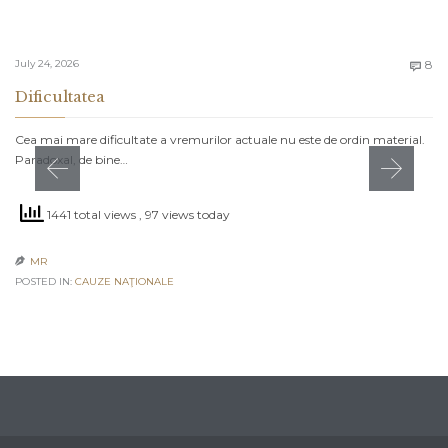
C
July 24, 2026
8

Dificultatea
Cea mai mare dificultate a vremurilor actuale nu este de ordin material.
Paradoxal, de bine…
1441 total views
, 97 views today
MR

POSTED IN:
CAUZE NAŢIONALE