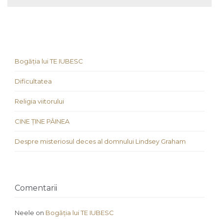
Bogăția lui TE IUBESC
Dificultatea
Religia viitorului
CINE ȚINE PÂINEA
Despre misteriosul deces al domnului Lindsey Graham
Comentarii
Neele
on
Bogăția lui TE IUBESC