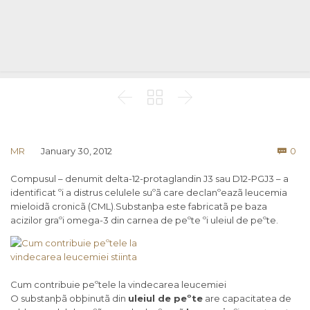



Co
MR
January 30, 2012
0

Compusul – denumit delta-12-protaglandin J3 sau D12-PGJ3 – a
identificat ºi a distrus celulele suºã care declanºeazã leucemia
mieloidã cronicã (CML).Substanþa este fabricatã pe baza
acizilor graºi omega-3 din carnea de peºte ºi uleiul de peºte.
Cum contribuie peºtele la vindecarea leucemiei
O substanþã obþinutã din
uleiul de peºte
are capacitatea de