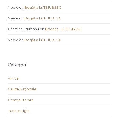
Neele
on
Bogăția lui TE IUBESC
Neele
on
Bogăția lui TE IUBESC
Christian Tzurcanu
on
Bogăția lui TE IUBESC
Neele
on
Bogăția lui TE IUBESC
Categorii
Arhive
Cauze Naţionale
Creaţie literară
Intense Light