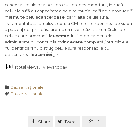
cancer al celulelor albe – este un proces important, întrucât
celulele suºã au capacitatea de a se multiplica ºi de a produce ºi
mai multe celule
canceroase
, dar ºi alte celule suºã.
Tratamentul actual utilizat contra CML creºte speranþa de viaþã
a pacienþilor prin pãstrarea la un nivel scãzut a numãrului de
celule care provoacã
leucemie
. Însã medicamentele
administrate nu conduc la o
vindecare
completã, întrucât ele
nu identificã ºi nu distrug celule suºã responsabile cu
declanºarea
leucemiei
.]]>
1 total views
, 1 views today
Category

Cauze Naţionale
Tags

Cauze Nationale

Share

Tweet

+1