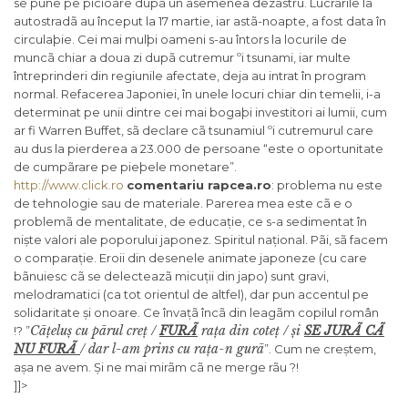
se pune pe picioare dupã un asemenea dezastru. Lucrãrile la
autostradã au început la 17 martie, iar astã-noapte, a fost data în
circulaþie. Cei mai mulþi oameni s-au întors la locurile de
muncã chiar a doua zi dupã cutremur ºi tsunami, iar multe
întreprinderi din regiunile afectate, deja au intrat în program
normal. Refacerea Japoniei, în unele locuri chiar din temelii, i-a
determinat pe unii dintre cei mai bogaþi investitori ai lumii, cum
ar fi Warren Buffet, sã declare cã tsunamiul ºi cutremurul care
au dus la pierderea a 23.000 de persoane “este o oportunitate
de cumpãrare pe pieþele monetare”.
http://www.click.ro
comentariu rapcea.ro
: problema nu este
de tehnologie sau de materiale. Parerea mea este cã e o
problemã de mentalitate, de educație, ce s-a sedimentat în
niște valori ale poporului japonez. Spiritul național. Pãi, sã facem
o comparație. Eroii din desenele animate japoneze (cu care
bãnuiesc cã se delecteazã micuții din japo) sunt gravi,
melodramatici (ca tot orientul de altfel), dar pun accentul pe
solidaritate și onoare. Ce învațã încã din leagãm copilul român
Cãțeluș cu pãrul creț /
FURÃ
rața din coteț / și
SE JURÃ CÃ
!? ”
NU FURÃ
/ dar l-am prins cu rața-n gurã
”. Cum ne creștem,
așa ne avem. Și ne mai mirãm cã ne merge rãu ?!
]]>