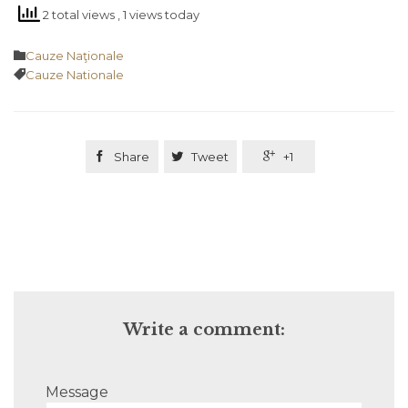
2 total views
, 1 views today
Category

Cauze Naţionale
Tags

Cauze Nationale

Share

Tweet

+1
Write a comment:
Message