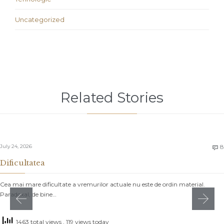
Uncategorized
Related Stories
July 24, 2026
8

Dificultatea
Cea mai mare dificultate a vremurilor actuale nu este de ordin material.
Paradoxal, de bine…
1463 total views
, 119 views today