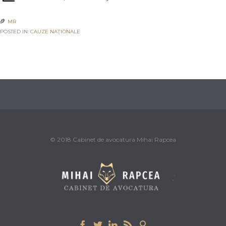
MR

POSTED IN:
CAUZE NAŢIONALE
© 2018 Cabinet de avocatura Mihai Rapcea




