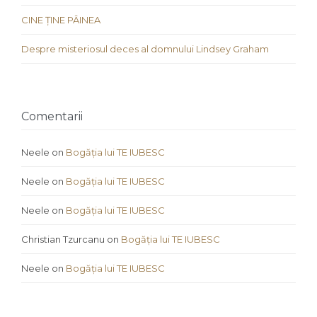
CINE ȚINE PÂINEA
Despre misteriosul deces al domnului Lindsey Graham
Comentarii
Neele
on
Bogăția lui TE IUBESC
Neele
on
Bogăția lui TE IUBESC
Neele
on
Bogăția lui TE IUBESC
Christian Tzurcanu
on
Bogăția lui TE IUBESC
Neele
on
Bogăția lui TE IUBESC