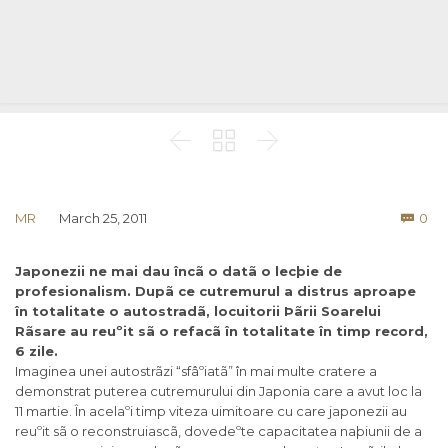



Co
MR
March 25, 2011
0

Japonezii ne mai dau încã o datã o lecþie de
profesionalism. Dupã ce cutremurul a distrus aproape
în totalitate o autostradã, locuitorii Þãrii Soarelui
Rãsare au reuºit sã o refacã în totalitate în timp record,
6 zile.
Imaginea unei autostrãzi “sfâºiatã” în mai multe cratere a
demonstrat puterea cutremurului din Japonia care a avut loc la
11 martie. În acelaºi timp viteza uimitoare cu care japonezii au
reuºit sã o reconstruiascã, dovedeºte capacitatea naþiunii de a