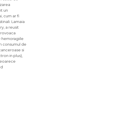
lizarea
nt un
i, cum ar fi
tinali. Lamaia
y, a reusit
 provoaca
ne hemoragiile
prin consumul de
 canceroase si
ron in plus),
 deoarece
nd