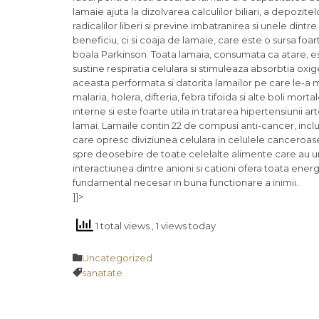
lamaie ajuta la dizolvarea calculilor biliari, a depozitel
radicalilor liberi si previne imbatranirea si unele dint
beneficiu, ci si coaja de lamaie, care este o sursa foar
boala Parkinson. Toata lamaia, consumata ca atare, es
sustine respiratia celulara si stimuleaza absorbtia oxig
aceasta performata si datorita lamailor pe care le-a 
malaria, holera, difteria, febra tifoida si alte boli mo
interne si este foarte utila in tratarea hipertensiunii 
lamai. Lamaile contin 22 de compusi anti-cancer, incl
care opresc diviziunea celulara in celulele canceroase.
spre deosebire de toate celelalte alimente care au u
interactiunea dintre anioni si cationi ofera toata ener
fundamental necesar in buna functionare a inimii.
]]>
1 total views
, 1 views today
Category

Uncategorized
Tags

sanatate