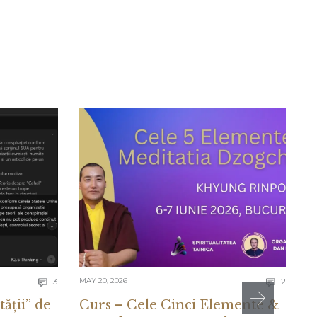
Comments
Comme
3
MAY 20, 2026
2
MA


tății” de
Curs – Cele Cinci Elemente &
C