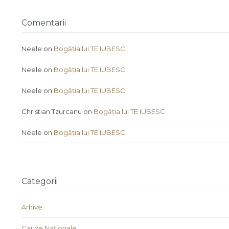
Comentarii
Neele
on
Bogăția lui TE IUBESC
Neele
on
Bogăția lui TE IUBESC
Neele
on
Bogăția lui TE IUBESC
Christian Tzurcanu
on
Bogăția lui TE IUBESC
Neele
on
Bogăția lui TE IUBESC
Categorii
Arhive
Cauze Naţionale