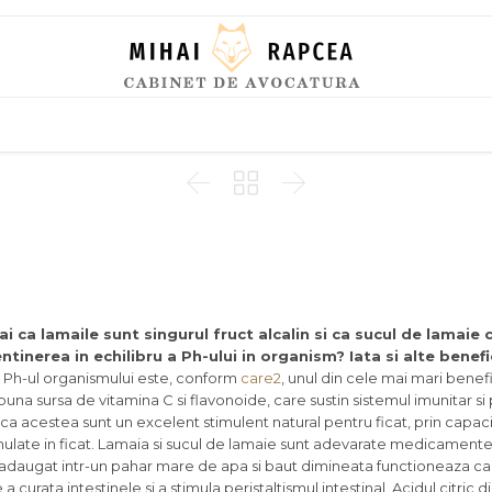
Skip
to
content



ai ca lamaile sunt singurul fruct alcalin si ca sucul de lamaie 
ntinerea in echilibru a Ph-ului in organism? Iata si alte benefi
a Ph-ul organismului este, conform
care2
, unul din cele mai mari benefic
buna sursa de vitamina C si flavonoide, care sustin sistemul imunitar si
 ca acestea sunt un excelent stimulent natural pentru ficat, prin capac
umulate in ficat. Lamaia si sucul de lamaie sunt adevarate medicamente 
 adaugat intr-un pahar mare de apa si baut dimineata functioneaza ca
curata intestinele si a stimula peristaltismul intestinal. Acidul citric d