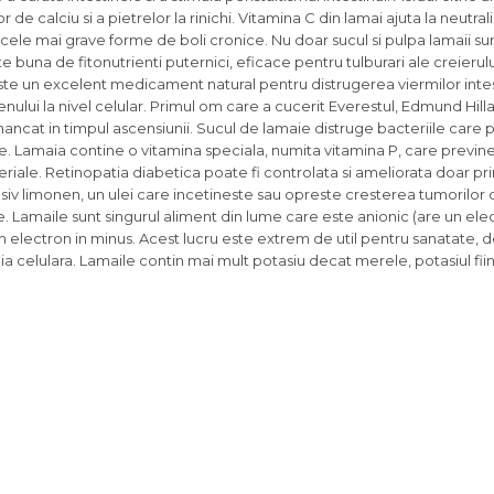
or de calciu si a pietrelor la rinichi. Vitamina C din lamai ajuta la neutra
re cele mai grave forme de boli cronice. Nu doar sucul si pulpa lamaii su
te buna de fitonutrienti puternici, eficace pentru tulburari ale creierulu
te un excelent medicament natural pentru distrugerea viermilor intes
enului la nivel celular. Primul om care a cucerit Everestul, Edmund Hillar
mancat in timpul ascensiunii. Sucul de lamaie distruge bacteriile care
rtale. Lamaia contine o vitamina speciala, numita vitamina P, care previ
arteriale. Retinopatia diabetica poate fi controlata si ameliorata doar 
usiv limonen, un ulei care incetineste sau opreste cresterea tumorilor
 Lamaile sunt singurul aliment din lume care este anionic (are un elect
n electron in minus. Acest lucru este extrem de util pentru sanatate,
gia celulara. Lamaile contin mai mult potasiu decat merele, potasiul fii