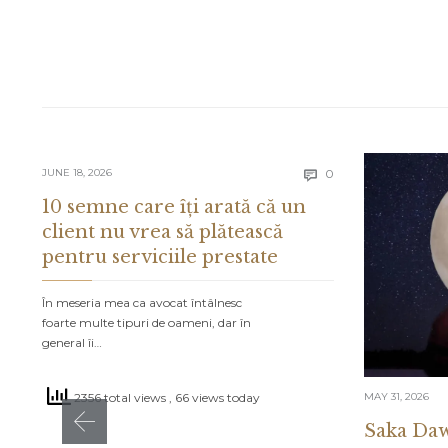
Comments
JUNE 18, 2026
0

10 semne care îți arată că un
client nu vrea să plătească
pentru serviciile prestate
În meseria mea ca avocat întâlnesc
foarte multe tipuri de oameni, dar în
general îi…
MAY 31, 2026
2356 total views
, 66 views today
Saka Daw