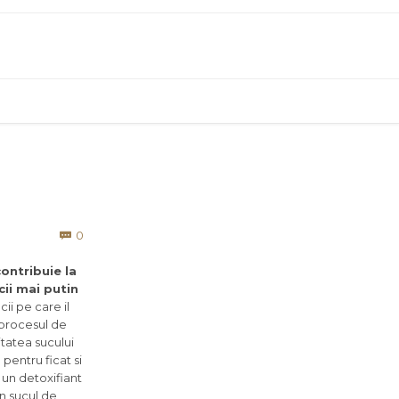
Comments
0

contribuie la
cii mai putin
ii pe care il
 procesul de
itatea sucului
pentru ficat si
 un detoxifiant
in sucul de