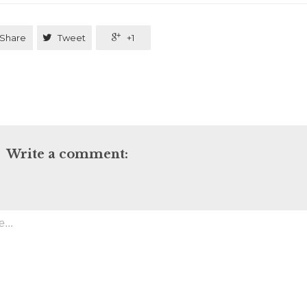
Share

Tweet

+1
Write a comment: