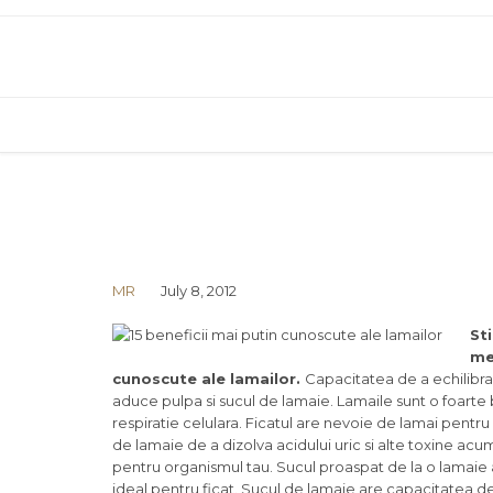
MR
July 8, 2012
Sti
me
cunoscute ale lamailor.
Capacitatea de a echilibr
aduce pulpa si sucul de lamaie. Lamaile sunt o foarte 
respiratie celulara. Ficatul are nevoie de lamai pentru
de lamaie de a dizolva acidului uric si alte toxine ac
pentru organismul tau. Sucul proaspat de la o lamaie
ideal pentru ficat. Sucul de lamaie are capacitatea de a 