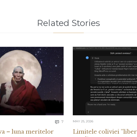
Related Stories
Comments
7
MAY 25, 2026

a – luna meritelor
Limitele coliviei ”liber