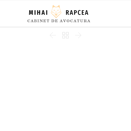


