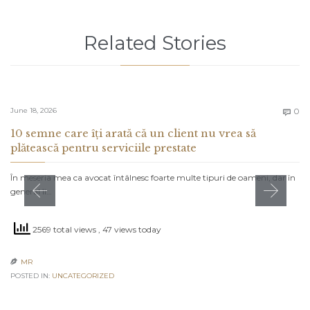
Related Stories
C
June 18, 2026
0

10 semne care îți arată că un client nu vrea să
plătească pentru serviciile prestate
În meseria mea ca avocat întâlnesc foarte multe tipuri de oameni, dar în
general îi…
2569 total views
, 47 views today
MR

POSTED IN:
UNCATEGORIZED