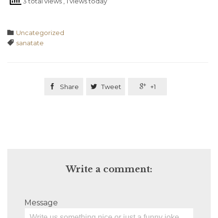
3 total views
, 1 views today
Category

Uncategorized
Tags

sanatate

Share

Tweet

+1
Write a comment:
Message