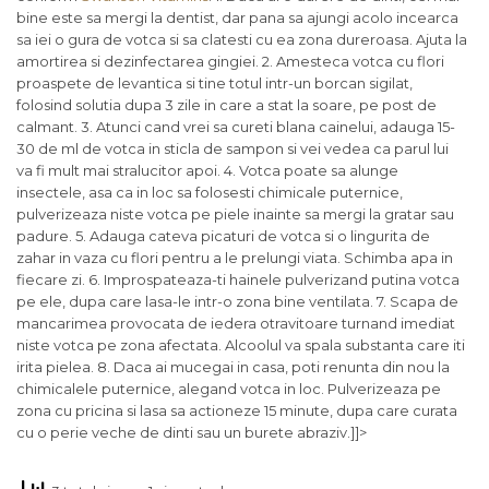
bine este sa mergi la dentist, dar pana sa ajungi acolo incearca
sa iei o gura de votca si sa clatesti cu ea zona dureroasa. Ajuta la
amortirea si dezinfectarea gingiei. 2. Amesteca votca cu flori
proaspete de levantica si tine totul intr-un borcan sigilat,
folosind solutia dupa 3 zile in care a stat la soare, pe post de
calmant. 3. Atunci cand vrei sa cureti blana cainelui, adauga 15-
30 de ml de votca in sticla de sampon si vei vedea ca parul lui
va fi mult mai stralucitor apoi. 4. Votca poate sa alunge
insectele, asa ca in loc sa folosesti chimicale puternice,
pulverizeaza niste votca pe piele inainte sa mergi la gratar sau
padure. 5. Adauga cateva picaturi de votca si o lingurita de
zahar in vaza cu flori pentru a le prelungi viata. Schimba apa in
fiecare zi. 6. Improspateaza-ti hainele pulverizand putina votca
pe ele, dupa care lasa-le intr-o zona bine ventilata. 7. Scapa de
mancarimea provocata de iedera otravitoare turnand imediat
niste votca pe zona afectata. Alcoolul va spala substanta care iti
irita pielea. 8. Daca ai mucegai in casa, poti renunta din nou la
chimicalele puternice, alegand votca in loc. Pulverizeaza pe
zona cu pricina si lasa sa actioneze 15 minute, dupa care curata
cu o perie veche de dinti sau un burete abraziv.]]>