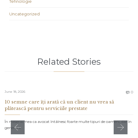
Tehnologie
Uncategorized
Related Stories
C
June 18, 2026
0

10 semne care îți arată că un client nu vrea să
plătească pentru serviciile prestate
În meseria mea ca avocat întâlnesc foarte multe tipuri de oameni, dar în
general îi…