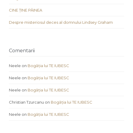
CINE ȚINE PÂINEA
Despre misteriosul deces al domnului Lindsey Graham
Comentarii
Neele
on
Bogăția lui TE IUBESC
Neele
on
Bogăția lui TE IUBESC
Neele
on
Bogăția lui TE IUBESC
Christian Tzurcanu
on
Bogăția lui TE IUBESC
Neele
on
Bogăția lui TE IUBESC