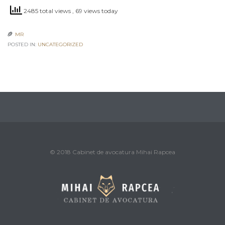
2485 total views
, 69 views today
MR

POSTED IN:
UNCATEGORIZED
© 2018 Cabinet de avocatura Mihai Rapcea