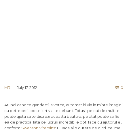
Co
MR
July 17, 2012
0

Atunci cand te gandesti la votca, automat iti vin in minte imagini
cu petreceri, cocteiluri si alte nebunii. Totusi, pe cat de mult te
poate ajuta sa te distrezi aceasta bautura, pe atat poate sa fie
ea de practica. Iata ce lucruri incredibile poti face cu ajutorul ei,
conform
Swanson Vitamins
: 1. Daca ai o durere de dinti, cel mai