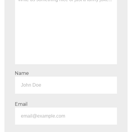
Name
Email