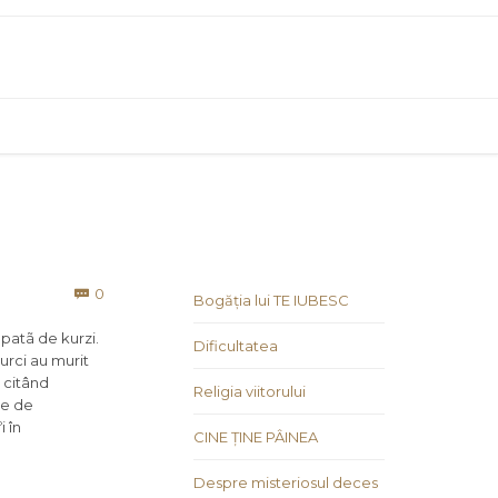
Comments
0

Bogăția lui TE IUBESC
upatã de kurzi.
Dificultatea
rci au murit
, citând
Religia viitorului
ne de
i în
CINE ȚINE PÂINEA
Despre misteriosul deces