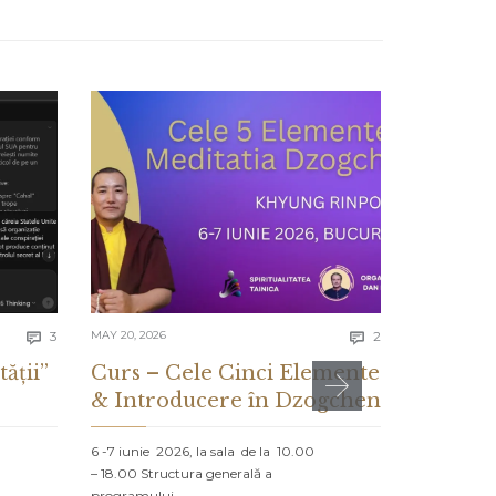
Comments
Comments
3
MAY 20, 2026
2
MAY 13, 2026


tății”
Curs – Cele Cinci Elemente
CE ES
& Introducere în Dzogchen
ȘI CE 
DESPR
6 -7 iunie 2026, la sala de la 10.00
– 18.00 Structura generală a
PROLOG: MA
programului…