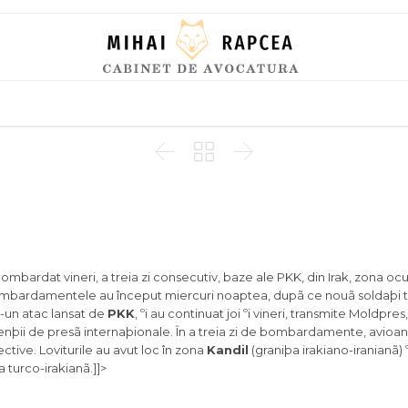
Skip
to
content



mbardat vineri, a treia zi consecutiv, baze ale PKK, din Irak, zona oc
bardamentele au început miercuri noaptea, dupã ce nouã soldaþi tu
r-un atac lansat de
PKK
, ºi au continuat joi ºi vineri, transmite Moldpres
nþii de presã internaþionale. În a treia zi de bombardamente, avioa
tive. Loviturile au avut loc în zona
Kandil
(graniþa irakiano-iranianã) º
ra turco-irakianã.]]>