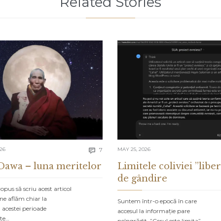
Related Stories
Comments
026
7
MAY 25, 2026

Dawa – luna meritelor
Limitele coliviei ”liber
de gândire
pus să scriu acest articol
ne aflăm chiar la
Suntem într-o epocă în care
 acestei perioade
accesul la informație pare
ate…
neîngrădit. ”Cerul este limita”