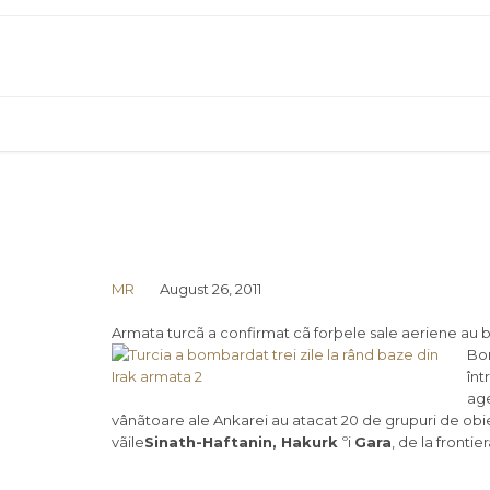
MR
August 26, 2011
Armata turcã a confirmat cã forþele sale aeriene au bo
Bom
înt
age
vânãtoare ale Ankarei au atacat 20 de grupuri de obiec
vãile
Sinath-Haftanin, Hakurk
ºi
Gara
, de la frontie