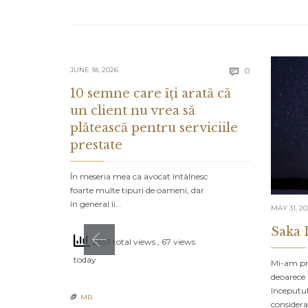
Comments
JUNE 18, 2026
0

10 semne care îți arată că
un client nu vrea să
plătească pentru serviciile
prestate
În meseria mea ca avocat întâlnesc
foarte multe tipuri de oameni, dar
în general îi…
MAY 31, 2
Saka 
2357 total views
, 67 views
today
Mi-am pro
deoarece 
începutul
MR

consider