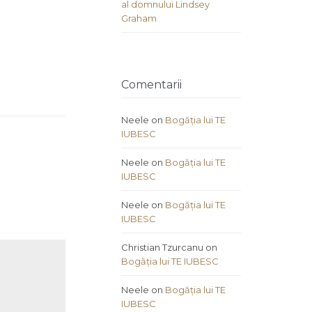
al domnului Lindsey
Graham
Comentarii
Neele
on
Bogăția lui TE
IUBESC
Neele
on
Bogăția lui TE
IUBESC
Neele
on
Bogăția lui TE
IUBESC
Christian Tzurcanu
on
Bogăția lui TE IUBESC
Neele
on
Bogăția lui TE
IUBESC