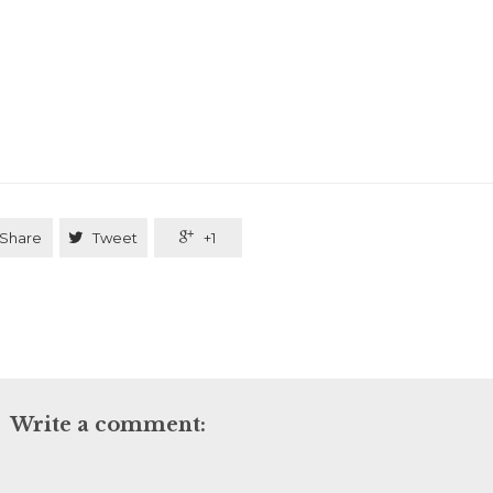
Share

Tweet

+1
Write a comment: