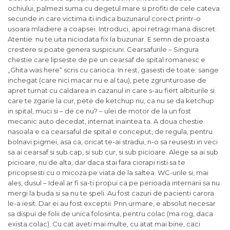
ochiului, palmezi suma cu degetul mare si profiti de cele cateva
secunde in care victima iti indica buzunarul corect printr-o
usoara mladiere a coapsei. Introduci, apoi retragi mana discret.
Atentie: nu te uita niciodata fix la buzunar. E semn de proasta
crestere si poate genera suspiciuni. Cearsafurile – Singura
chestie care lipseste de pe un cearsaf de spital romanesc e
„Ghita was here“ scris cu carioca. In rest, gasesti de toate: sange
inchegat (care nici macar nu e al tau), pete zgrunturoase de
apret turnat cu caldarea in cazanul in care s-au fiert albiturile si
care te zgarie la cur, pete de ketchup nu, ca nu se da ketchup
in spital, muci si – de ce nu? – ulei de motor de la un fost
mecanic auto decedat, internat inaintea ta. A doua chestie
nasoala e ca cearsaful de spital e conceput, de regula, pentru
bolnavi pigmei, asa ca, oricat te-ai stradui, n-o sa reusesti in veci
sa ai cearsaf si sub cap, si sub cur, si sub picioare. Alege sa ai sub
picioare, nu de alta, dar daca stai fara ciorapi risti sa te
pricopsesti cu o micoza pe viata de la saltea. WC-urile si, mai
ales, dusul – Ideal ar fi sa-ti propui ca pe perioada internarii sa nu
mergi la buda si sa nu te speli. Au fost cazuri de pacienti carora
le-a iesit. Dar ei au fost exceptii. Prin urmare, e absolut necesar
sa dispui de folii de unica folosinta, pentru colac (ma rog, daca
exista colac). Cu cat aveti mai multe, cu atat mai bine, caci