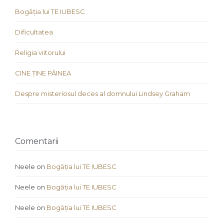
Bogăția lui TE IUBESC
Dificultatea
Religia viitorului
CINE ȚINE PÂINEA
Despre misteriosul deces al domnului Lindsey Graham
Comentarii
Neele
on
Bogăția lui TE IUBESC
Neele
on
Bogăția lui TE IUBESC
Neele
on
Bogăția lui TE IUBESC