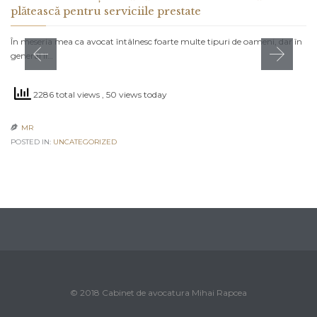
plătească pentru serviciile prestate
În meseria mea ca avocat întâlnesc foarte multe tipuri de oameni, dar în
general îi…
2286 total views
, 50 views today
MR

POSTED IN:
UNCATEGORIZED
© 2018 Cabinet de avocatura Mihai Rapcea