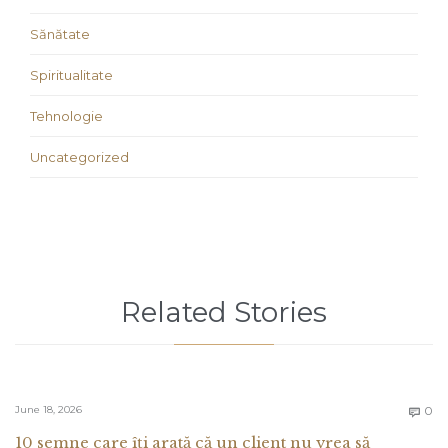
Sănătate
Spiritualitate
Tehnologie
Uncategorized
Related Stories
C
June 18, 2026
0

10 semne care îți arată că un client nu vrea să