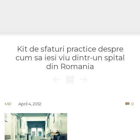
Kit de sfaturi practice despre
cum sa iesi viu dintr-un spital
din Romania



Co
MR
April 4, 2012
0
