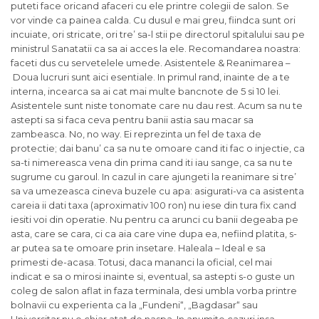
puteti face oricand afaceri cu ele printre colegii de salon. Se
vor vinde ca painea calda. Cu dusul e mai greu, fiindca sunt ori
incuiate, ori stricate, ori tre’ sa-l stii pe directorul spitalului sau pe
ministrul Sanatatii ca sa ai acces la ele. Recomandarea noastra:
faceti dus cu servetelele umede. Asistentele & Reanimarea –
Doua lucruri sunt aici esentiale. In primul rand, inainte de a te
interna, incearca sa ai cat mai multe bancnote de 5 si 10 lei.
Asistentele sunt niste tonomate care nu dau rest. Acum sa nu te
astepti sa si faca ceva pentru banii astia sau macar sa
zambeasca. No, no way. Ei reprezinta un fel de taxa de
protectie; dai banu’ ca sa nu te omoare cand iti fac o injectie, ca
sa-ti nimereasca vena din prima cand iti iau sange, ca sa nu te
sugrume cu garoul. In cazul in care ajungeti la reanimare si tre’
sa va umezeasca cineva buzele cu apa: asigurati-va ca asistenta
careia ii dati taxa (aproximativ 100 ron) nu iese din tura fix cand
iesiti voi din operatie. Nu pentru ca arunci cu banii degeaba pe
asta, care se cara, ci ca aia care vine dupa ea, nefiind platita, s-
ar putea sa te omoare prin insetare. Haleala – Ideal e sa
primesti de-acasa. Totusi, daca mananci la oficial, cel mai
indicat e sa o mirosi inainte si, eventual, sa astepti s-o guste un
coleg de salon aflat in faza terminala, desi umbla vorba printre
bolnavii cu experienta ca la „Fundeni“, „Bagdasar“ sau