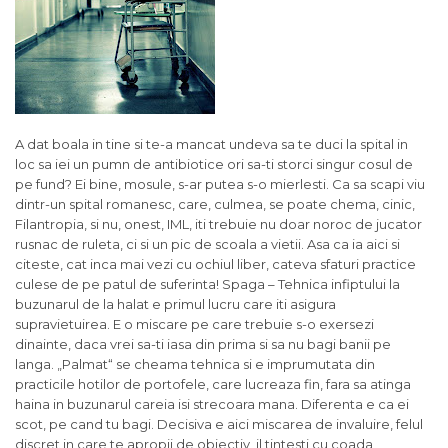
A dat boala in tine si te-a mancat undeva sa te duci la spital in
loc sa iei un pumn de antibiotice ori sa-ti storci singur cosul de
pe fund? Ei bine, mosule, s-ar putea s-o mierlesti. Ca sa scapi viu
dintr-un spital romanesc, care, culmea, se poate chema, cinic,
Filantropia, si nu, onest, IML, iti trebuie nu doar noroc de jucator
rusnac de ruleta, ci si un pic de scoala a vietii. Asa ca ia aici si
citeste, cat inca mai vezi cu ochiul liber, cateva sfaturi practice
culese de pe patul de suferinta! Spaga – Tehnica infiptului la
buzunarul de la halat e primul lucru care iti asigura
supravietuirea. E o miscare pe care trebuie s-o exersezi
dinainte, daca vrei sa-ti iasa din prima si sa nu bagi banii pe
langa. „Palmat“ se cheama tehnica si e imprumutata din
practicile hotilor de portofele, care lucreaza fin, fara sa atinga
haina in buzunarul careia isi strecoara mana. Diferenta e ca ei
scot, pe cand tu bagi. Decisiva e aici miscarea de invaluire, felul
discret in care te apropii de obiectiv, il tintesti cu coada