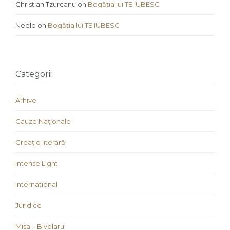
Christian Tzurcanu
on
Bogăția lui TE IUBESC
Neele
on
Bogăția lui TE IUBESC
Categorii
Arhive
Cauze Naţionale
Creaţie literară
Intense Light
international
Juridice
Misa – Bivolaru