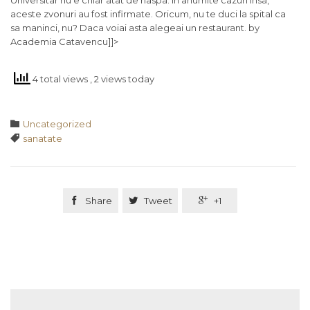
Universitar nu e chiar atat de naspa. In anumite cazuri insa,
aceste zvonuri au fost infirmate. Oricum, nu te duci la spital ca
sa maninci, nu? Daca voiai asta alegeai un restaurant. by
Academia Catavencu]]>
4 total views
, 2 views today
Category

Uncategorized
Tags

sanatate

Share

Tweet

+1