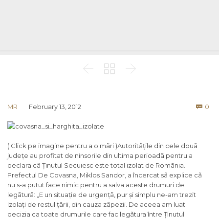



Co
MR
February 13, 2012
0

( Click pe imagine pentru a o mãri )Autoritãțile din cele douã
județe au profitat de ninsorile din ultima perioadã pentru a
declara cã Ținutul Secuiesc este total izolat de România.
Prefectul De Covasna, Miklos Sandor, a încercat sã explice cã
nu s-a putut face nimic pentru a salva aceste drumuri de
legãturã: „E un situație de urgențã, pur și simplu ne-am trezit
izolați de restul țãrii, din cauza zãpezii. De aceea am luat
decizia ca toate drumurile care fac legãtura între Ținutul