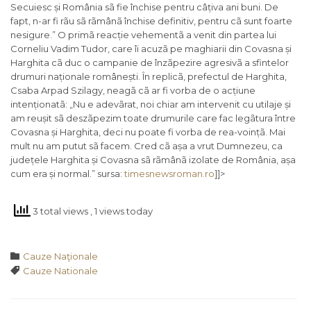
Secuiesc și România sã fie închise pentru câțiva ani buni. De
fapt, n-ar fi rãu sã rãmânã închise definitiv, pentru cã sunt foarte
nesigure.” O primã reacție vehementã a venit din partea lui
Corneliu Vadim Tudor, care îi acuzã pe maghiarii din Covasna și
Harghita cã duc o campanie de înzãpezire agresivã a sfintelor
drumuri naționale românești. În replicã, prefectul de Harghita,
Csaba Arpad Szilagy, neagã cã ar fi vorba de o acțiune
intenționatã: „Nu e adevãrat, noi chiar am intervenit cu utilaje și
am reușit sã deszãpezim toate drumurile care fac legãtura între
Covasna și Harghita, deci nu poate fi vorba de rea-voințã. Mai
mult nu am putut sã facem. Cred cã așa a vrut Dumnezeu, ca
județele Harghita și Covasna sã rãmânã izolate de România, așa
cum era și normal.” sursa:
timesnewsroman.ro
]]>
3 total views
, 1 views today
Category

Cauze Naţionale
Tags

Cauze Nationale