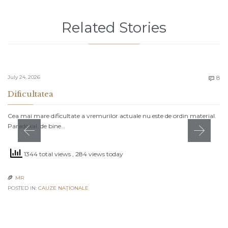
Related Stories
C
July 24, 2026
8

Dificultatea
Cea mai mare dificultate a vremurilor actuale nu este de ordin material.
Paradoxal, de bine…
1344 total views
, 284 views today
MR

POSTED IN:
CAUZE NAŢIONALE