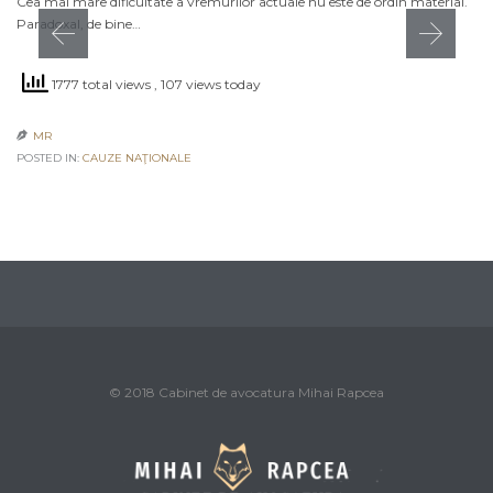
Cea mai mare dificultate a vremurilor actuale nu este de ordin material.
Paradoxal, de bine…
1777 total views
, 107 views today
MR

POSTED IN:
CAUZE NAŢIONALE
© 2018 Cabinet de avocatura Mihai Rapcea