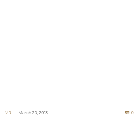
Co
MR
March 20, 2013
0
