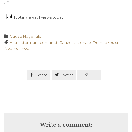
]]>
1 total views
, 1 views today
Category

Cauze Naţionale
Tags

Anti-sistem
,
anticomunist
,
Cauze Nationale
,
Dumnezeu si
Neamul meu

Share

Tweet

+1
Write a comment: