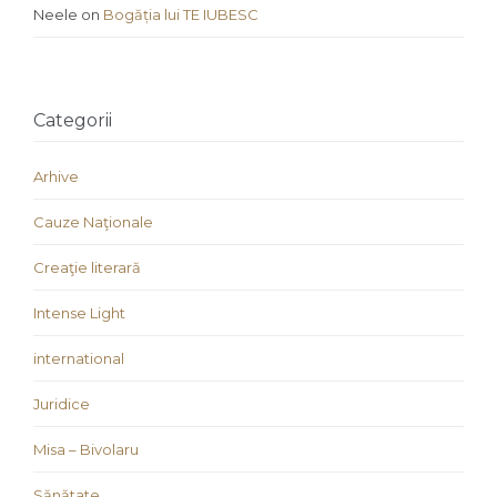
Neele
on
Bogăția lui TE IUBESC
Categorii
Arhive
Cauze Naţionale
Creaţie literară
Intense Light
international
Juridice
Misa – Bivolaru
Sănătate