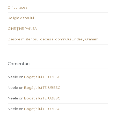
Dificultatea
Religia viitorului
CINE ȚINE PÂINEA
Despre misteriosul deces al domnului Lindsey Graham
Comentarii
Neele
on
Bogăția lui TE IUBESC
Neele
on
Bogăția lui TE IUBESC
Neele
on
Bogăția lui TE IUBESC
Neele
on
Bogăția lui TE IUBESC