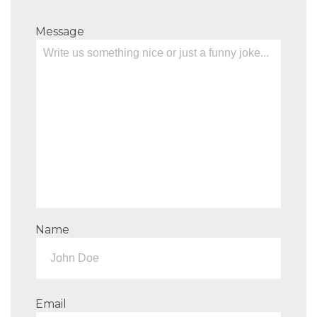
Message
Name
Email