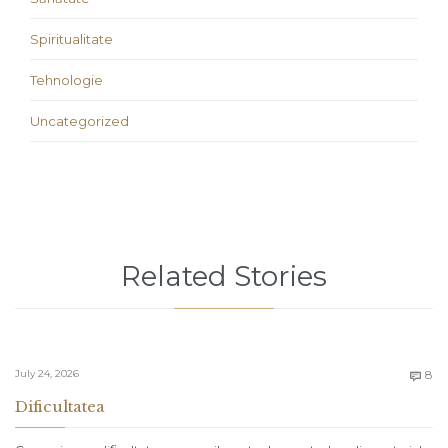
Spiritualitate
Tehnologie
Uncategorized
Related Stories
C
July 24, 2026
8

Dificultatea